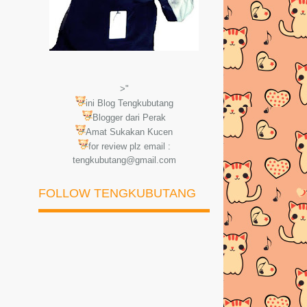
>"
ini Blog Tengkubutang
Blogger dari Perak
Amat Sukakan Kucen
for review plz email :
tengkubutang@gmail.com
FOLLOW TENGKUBUTANG