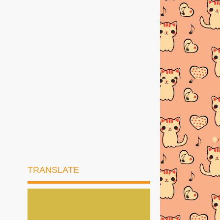
RESEPI MEE GORENG
BASAHBahanMee kuning
1bungkus di...
AYAM PADPHEK (Masakan Thai
Original)
Resepi Ketam Masak Pedas Ala
ThaiBahan-bahan :--K...
PELBAGAI RESEPI SPAGHETTI
CARBONARA
Resepi Sotong Masak Ala Thai
Sotong Masak Ala Thai Sedapppppp
TRANSLATE
JADUAL BERBUKA PUASA DAN
IMSAK 2026
►
Januari
(1)