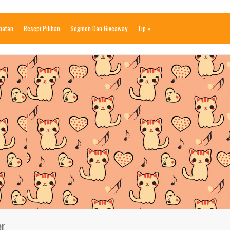
ihatan
Resepi Pilihan
Segmen Dan Giveaway
Tip
»
er