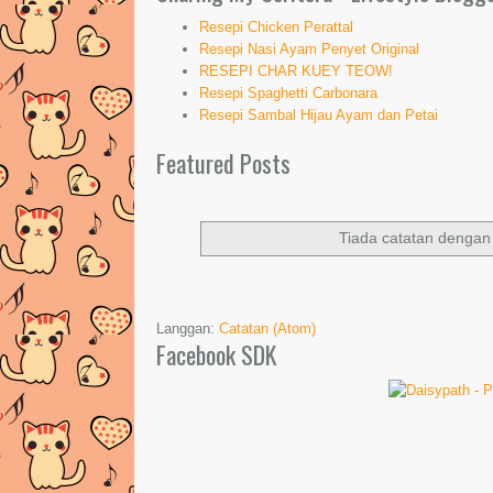
Resepi Chicken Perattal
Resepi Nasi Ayam Penyet Original
RESEPI CHAR KUEY TEOW!
Resepi Spaghetti Carbonara
Resepi Sambal Hijau Ayam dan Petai
Featured Posts
Tiada catatan dengan
Langgan:
Catatan (Atom)
Facebook SDK