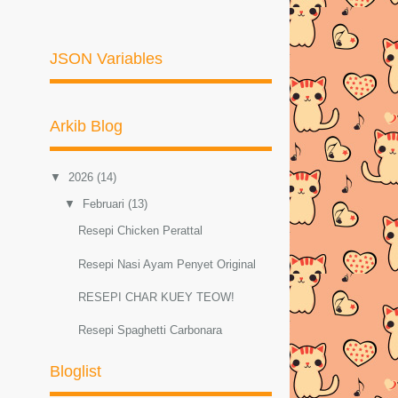
JSON Variables
Arkib Blog
▼
2026
(14)
▼
Februari
(13)
Resepi Chicken Perattal
Resepi Nasi Ayam Penyet Original
RESEPI CHAR KUEY TEOW!
Resepi Spaghetti Carbonara
Resepi Sambal Hijau Ayam dan Petai
Bloglist
Resepi ayam masak lemak cili padi