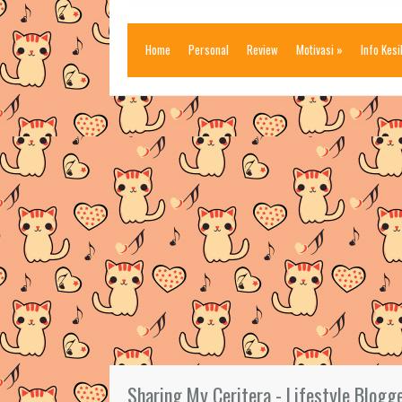
Home
Personal
Review
Motivasi
»
Info Kes
Sharing My Ceritera - Lifestyle Blogg