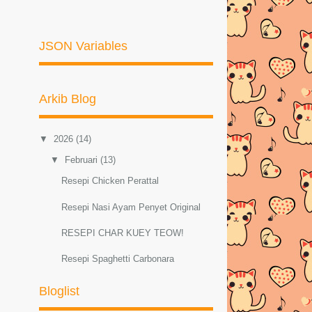
JSON Variables
Arkib Blog
▼
2026
(14)
▼
Februari
(13)
Resepi Chicken Perattal
Resepi Nasi Ayam Penyet Original
RESEPI CHAR KUEY TEOW!
Resepi Spaghetti Carbonara
Resepi Sambal Hijau Ayam dan Petai
Bloglist
Resepi ayam masak lemak cili padi