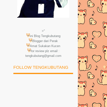
>"
ini Blog Tengkubutang
Blogger dari Perak
Amat Sukakan Kucen
for review plz email :
tengkubutang@gmail.com
FOLLOW TENGKUBUTANG