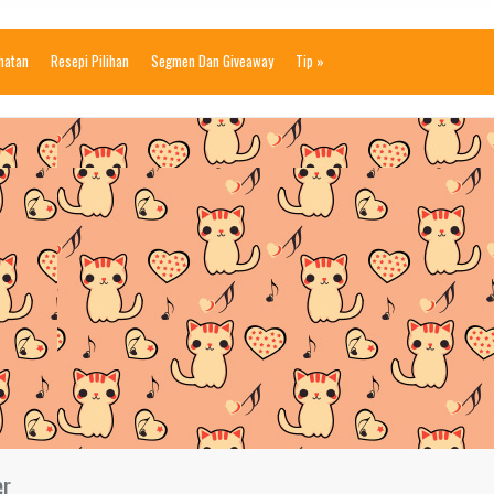
ihatan
Resepi Pilihan
Segmen Dan Giveaway
Tip
»
er