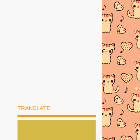
RESEPI MEE GORENG
BASAHBahanMee kuning
1bungkus di...
AYAM PADPHEK (Masakan Thai
Original)
Resepi Ketam Masak Pedas Ala
ThaiBahan-bahan :--K...
PELBAGAI RESEPI SPAGHETTI
CARBONARA
Resepi Sotong Masak Ala Thai
Sotong Masak Ala Thai Sedapppppp
TRANSLATE
JADUAL BERBUKA PUASA DAN
IMSAK 2026
►
Januari
(1)