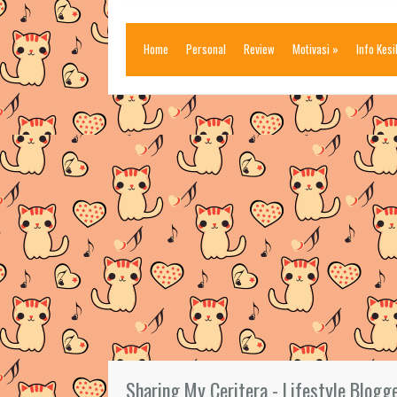
Home
Personal
Review
Motivasi
»
Info Kes
Sharing My Ceritera - Lifestyle Blogg