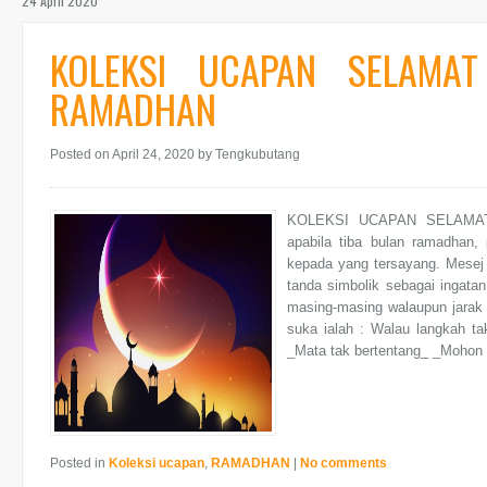
24 April 2020
KOLEKSI UCAPAN SELAMA
RAMADHAN
Posted on April 24, 2020
by Tengkubutang
KOLEKSI UCAPAN SELAMA
apabila tiba bulan ramadhan, 
kepada yang tersayang. Mesej m
tanda simbolik sebagai ingata
masing-masing walaupun jarak
suka ialah : Walau langkah ta
_Mata tak bertentang_ _Mohon 
Posted in
Koleksi ucapan
,
RAMADHAN
|
No comments