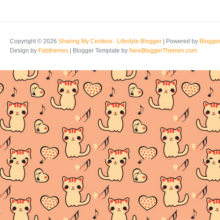
Copyright ©
2026
Sharing My Ceritera - Lifestyle Blogger
| Powered by
Blogge
Design by
Fabthemes
| Blogger Template by
NewBloggerThemes.com