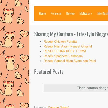
Home
Personal
Review
Motivasi
»
Info Kes
Sharing My Ceritera - Lifestyle Blogg
Resepi Chicken Perattal
Resepi Nasi Ayam Penyet Original
RESEPI CHAR KUEY TEOW!
Resepi Spaghetti Carbonara
Resepi Sambal Hijau Ayam dan Petai
Featured Posts
Tiada catatan deng
Langgan:
Catatan (Atom)