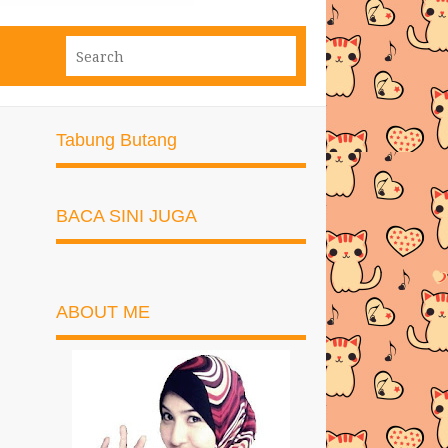
Tabung Butang
BACA SINI JUGA
ABOUT ME