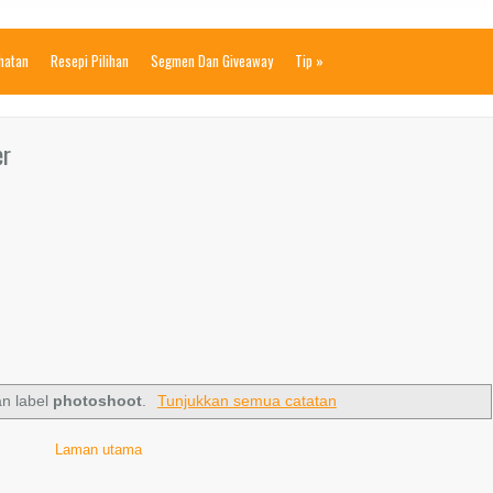
ihatan
Resepi Pilihan
Segmen Dan Giveaway
Tip
»
er
an label
photoshoot
.
Tunjukkan semua catatan
Laman utama