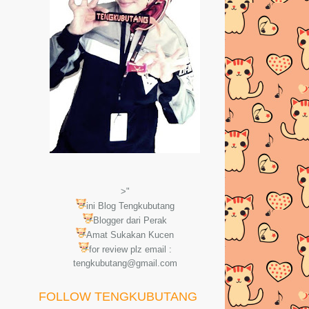
>"
ini Blog Tengkubutang
Blogger dari Perak
Amat Sukakan Kucen
for review plz email :
tengkubutang@gmail.com
FOLLOW TENGKUBUTANG