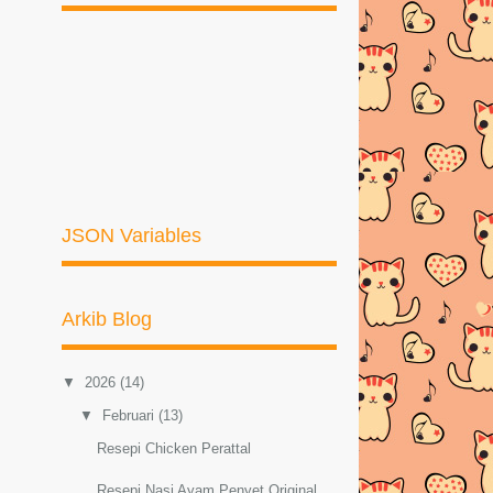
JSON Variables
Arkib Blog
▼
2026
(14)
▼
Februari
(13)
Resepi Chicken Perattal
Resepi Nasi Ayam Penyet Original