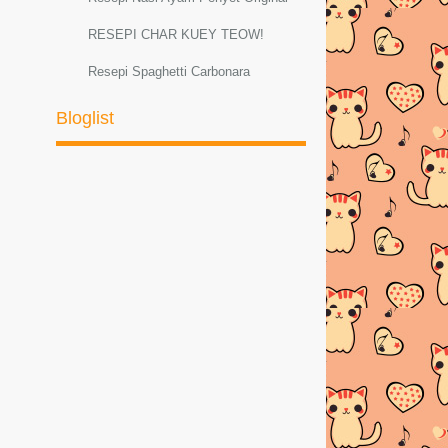
RESEPI CHAR KUEY TEOW!
Resepi Spaghetti Carbonara
Resepi Sambal Hijau Ayam dan Petai
Bloglist
Resepi ayam masak lemak cili padi
RESEPI MEE GORENG
BASAHBahanMee kuning
1bungkus di...
AYAM PADPHEK (Masakan Thai
Original)
Resepi Ketam Masak Pedas Ala
ThaiBahan-bahan :--K...
PELBAGAI RESEPI SPAGHETTI
CARBONARA
Resepi Sotong Masak Ala Thai