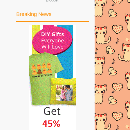
Blogger
.
►
2017
(245)
Breaking News
►
2016
(269)
►
2015
(327)
►
2014
(522)
►
2013
(481)
►
2012
(24)