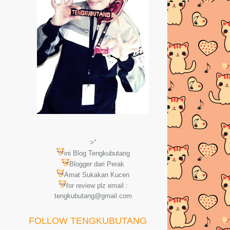
>"
ini Blog Tengkubutang
Blogger dari Perak
Amat Sukakan Kucen
for review plz email :
tengkubutang@gmail.com
FOLLOW TENGKUBUTANG