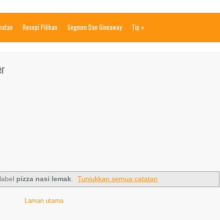
ihatan
Resepi Pilihan
Segmen Dan Giveaway
Tip
»
er
label
pizza nasi lemak
.
Tunjukkan semua catatan
Laman utama