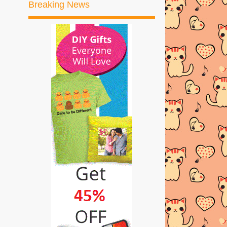
Breaking News
►
2017
(245)
►
2016
(269)
►
2015
(327)
►
2014
(522)
►
2013
(481)
►
2012
(24)