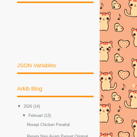
JSON Variables
Arkib Blog
▼
2026
(14)
▼
Februari
(13)
Resepi Chicken Perattal
Resepi Nasi Ayam Penyet Original