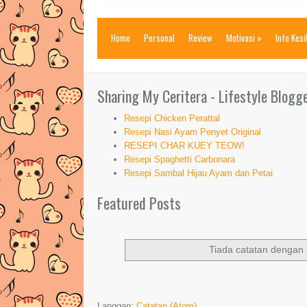
Home
Personal
Review
Motivasi
»
Info Kes
Sharing My Ceritera - Lifestyle Blogg
Resepi Chicken Perattal
Resepi Nasi Ayam Penyet Original
RESEPI CHAR KUEY TEOW!
Resepi Spaghetti Carbonara
Resepi Sambal Hijau Ayam dan Petai
Featured Posts
Tiada catatan dengan 
Langgan:
Catatan (Atom)