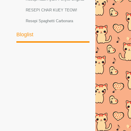
RESEPI CHAR KUEY TEOW!
Resepi Spaghetti Carbonara
Resepi Sambal Hijau Ayam dan Petai
Bloglist
Resepi ayam masak lemak cili padi
RESEPI MEE GORENG
BASAHBahanMee kuning
1bungkus di...
AYAM PADPHEK (Masakan Thai
Original)
Resepi Ketam Masak Pedas Ala
ThaiBahan-bahan :--K...
PELBAGAI RESEPI SPAGHETTI
CARBONARA
Resepi Sotong Masak Ala Thai