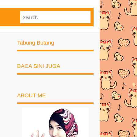
Tabung Butang
BACA SINI JUGA
ABOUT ME