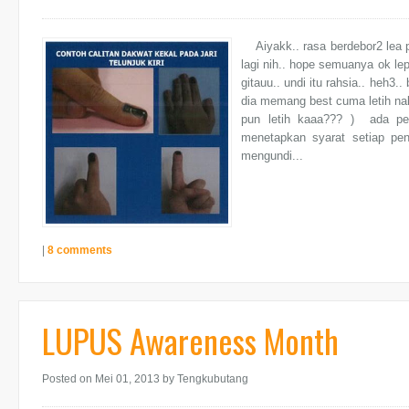
Aiyakk.. rasa berdebor2 lea pl
lagi nih.. hope semuanya ok le
gitauu.. undi itu rahsia.. heh
dia memang best cuma letih nak 
pun letih kaaa??? ) ada per
menetapkan syarat setiap pen
mengundi...
|
8 comments
LUPUS Awareness Month
Posted on Mei 01, 2013
by Tengkubutang