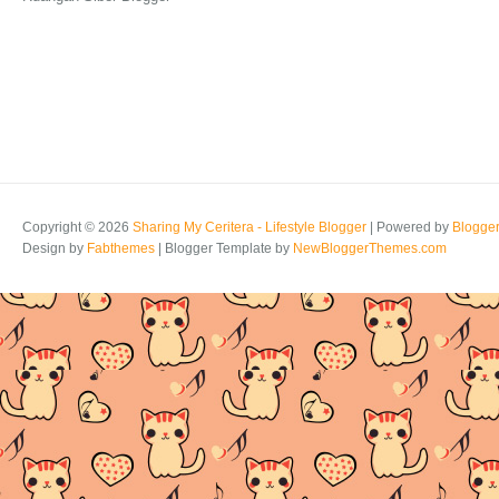
Copyright ©
2026
Sharing My Ceritera - Lifestyle Blogger
| Powered by
Blogge
Design by
Fabthemes
| Blogger Template by
NewBloggerThemes.com