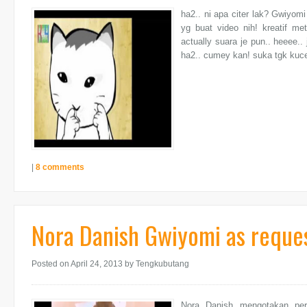
ha2.. ni apa citer lak? Gwiyomi
yg buat video nih! kreatif me
actually suara je pun.. heeee.
ha2.. cumey kan! suka tgk kucen
|
8 comments
Nora Danish Gwiyomi as reque
Posted on April 24, 2013
by Tengkubutang
Nora Danish mengotakan perm