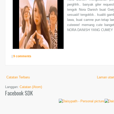
perghhh.. banyak giler reque
tengok Nora Danish buat Gwi
sesuaiii! tengokkk.. kualiti gamb
lawa, buat camne pun tetap la
cuteeee! memang cute ban
NORA DANISH YANG CUMEY G
|
9 comments
Catatan Terbaru
Laman uta
Langgan:
Catatan (Atom)
Facebook SDK