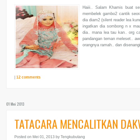
Haiii.. Salam Khamis buat sem
membelek gambo2 cantik seoran
dia diam2 (silent reader lea ku
ingatkan dia sombong n x ma
dia.. mana lea tau kan.. org c
pandangan teman meleset.. awek
orangnya ramah.. dan disenangi
|
12 comments
01 Mei 2013
TATACARA MENCALITKAN DAKW
Posted on Mei 01, 2013
by Tengkubutang