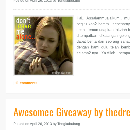
Posted on April 26, 2013
by Tengkubutang
Hai.. Assalammualaikum.. mu
begitu kan? hemm.. sebenarnya
sekali teman ucapkan takziah b
ditempatkan dikalangan golon
dapat berita dari seorang sah
dengan kami dulu telah kemb
selama2 nya.. Ya Allah.. betap
|
11 comments
Awesomee Giveaway by thedr
Posted on April 26, 2013
by Tengkubutang