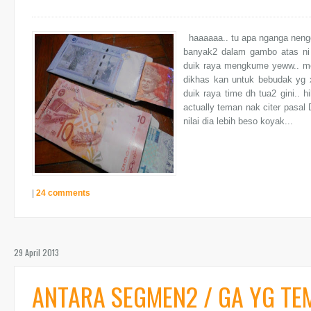
haaaaaa.. tu apa nganga nengo
banyak2 dalam gambo atas ni 
duik raya mengkume yeww.. men
dikhas kan untuk bebudak yg x
duik raya time dh tua2 gini.. h
actually teman nak citer pas
nilai dia lebih beso koyak...
|
24 comments
29 April 2013
ANTARA SEGMEN2 / GA YG TEM