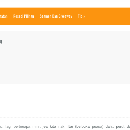
ihatan
Resepi Pilihan
Segmen Dan Giveaway
Tip
»
er
.. lagi berberapa minit jea kita nak iftar (berbuka puasa) dah.. perut d