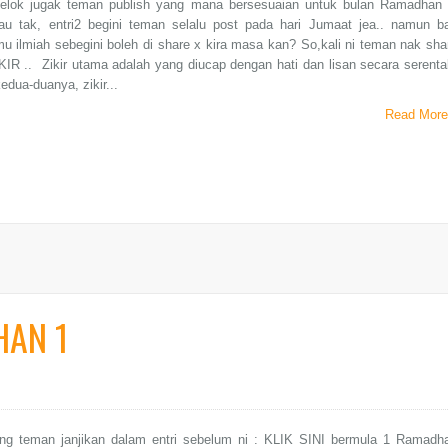
 elok jugak teman publish yang mana bersesuaian untuk bulan Ramadhan 
au tak, entri2 begini teman selalu post pada hari Jumaat jea.. namun b
ilmu ilmiah sebegini boleh di share x kira masa kan? So,kali ni teman nak sha
KIR .. Zikir utama adalah yang diucap dengan hati dan lisan secara serenta
edua-duanya, zikir...
Read More
HAN 1
ang teman janjikan dalam entri sebelum ni : KLIK SINI bermula 1 Ramadh