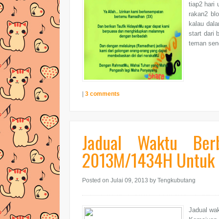
tiap2 hari
rakan2 bl
kalau dala
start dari
teman sendi
|
3 comments
Jadual Waktu Be
2013M/1434H Untuk 
Posted on Julai 09, 2013
by Tengkubutang
Jadual wa