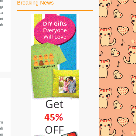
ah
Breaking News
gi
►
2017
(245)
ka
ri
►
2016
(269)
ah
►
2015
(327)
►
2014
(522)
►
2013
(481)
►
2012
(24)
am
ah
an