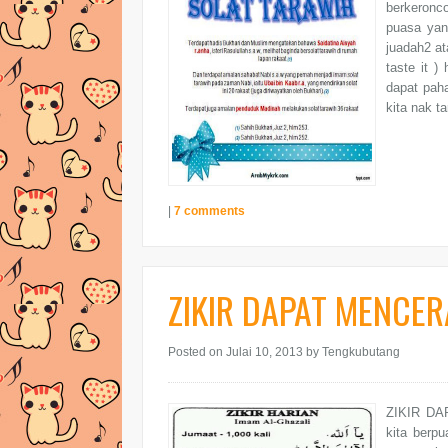
berkeronc
puasa yan
juadah2 at
taste it 
dapat pah
kita nak ta
|
7 comments
ZIKIR DAPAT MENCE
Posted on Julai 10, 2013
by Tengkubutang
ZIKIR DA
kita berp