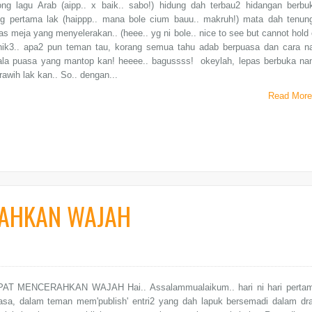
ong lagu Arab (aipp.. x baik.. sabo!) hidung dah terbau2 hidangan berbu
g pertama lak (haippp.. mana bole cium bauu.. makruh!) mata dah tenun
as meja yang menyelerakan.. (heee.. yg ni bole.. nice to see but cannot hold 
) hik3.. apa2 pun teman tau, korang semua tahu adab berpuasa dan cara n
ala puasa yang mantop kan! heeee.. bagussss! okeylah, lepas berbuka nan
rawih lak kan.. So.. dengan...
Read More
RAHKAN WAJAH
PAT MENCERAHKAN WAJAH Hai.. Assalammualaikum.. hari ni hari perta
uasa, dalam teman mem'publish' entri2 yang dah lapuk bersemadi dalam dra