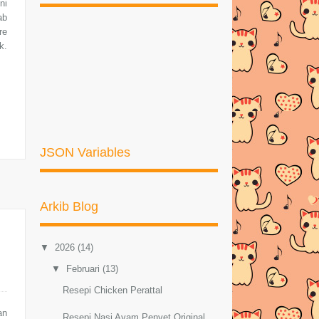
ni
ab
re
k.
JSON Variables
Arkib Blog
▼
2026
(14)
▼
Februari
(13)
Resepi Chicken Perattal
an
Resepi Nasi Ayam Penyet Original