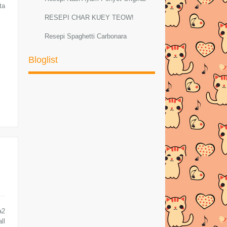
ta
RESEPI CHAR KUEY TEOW!
Resepi Spaghetti Carbonara
Resepi Sambal Hijau Ayam dan Petai
Bloglist
Resepi ayam masak lemak cili padi
RESEPI MEE GORENG
BASAHBahanMee kuning
1bungkus di...
AYAM PADPHEK (Masakan Thai
Original)
Resepi Ketam Masak Pedas Ala
ThaiBahan-bahan :--K...
PELBAGAI RESEPI SPAGHETTI
CARBONARA
a2
Resepi Sotong Masak Ala Thai
ll