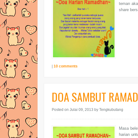
teman aka
share bers
|
10 comments
DOA SAMBUT RAMAD
Posted on Julai 09, 2013
by Tengkubutang
Masa bele
harian un