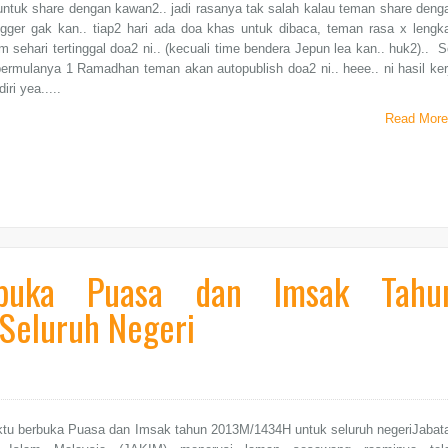
 untuk share dengan kawan2.. jadi rasanya tak salah kalau teman share deng
ogger gak kan.. tiap2 hari ada doa khas untuk dibaca, teman rasa x lengk
m sehari tertinggal doa2 ni.. (kecuali time bendera Jepun lea kan.. huk2).. S
 bermulanya 1 Ramadhan teman akan autopublish doa2 ni.. heee.. ni hasil ker
ri yea.....
Read More
rbuka Puasa dan Imsak Tahu
Seluruh Negeri
ktu berbuka Puasa dan Imsak tahun 2013M/1434H untuk seluruh negeriJabat