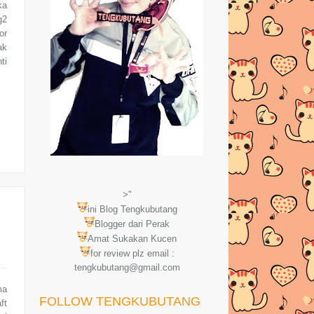
ka
g2
or
ak
ti
>"
ini Blog Tengkubutang
Blogger dari Perak
Amat Sukakan Kucen
for review plz email :
tengkubutang@gmail.com
ma
FOLLOW TENGKUBUTANG
ft