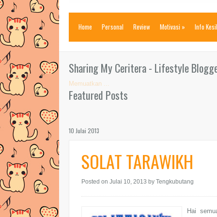
Home
Personal
Review
Motivasi
»
Info Kes
Sharing My Ceritera - Lifestyle Blogg
Memuatkan ...
Featured Posts
10 Julai 2013
SOLAT TARAWIKH
Posted on Julai 10, 2013
by Tengkubutang
Hai semua