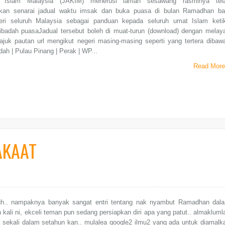
 Islam Malaysia (JAKIM) menerusi laman sesawang rasminya tel
kan senarai jadual waktu imsak dan buka puasa di bulan Ramadhan ba
geri seluruh Malaysia sebagai panduan kepada seluruh umat Islam keti
ibadah puasaJadual tersebut boleh di muat-turun (download) dengan melaya
tajuk pautan url mengikut negeri masing-masing seperti yang tertera dibaw
edah | Pulau Pinang | Perak | WP...
Read More
AKAAT
uh.. nampaknya banyak sangat entri tentang nak nyambut Ramadhan dal
 kali ni, ekceli teman pun sedang persiapkan diri apa yang patut.. almakluml
sekali dalam setahun kan.. mulalea google2 ilmu2 yang ada untuk diamalk