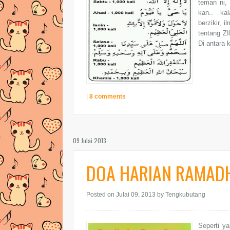
teman ni,
kan.. kal
berzikir, 
tentang ZI
Di antara k
|
8 comments
09 Julai 2013
DOA HARIAN RAMAD
Posted on Julai 09, 2013
by Tengkubutang
Seperti y