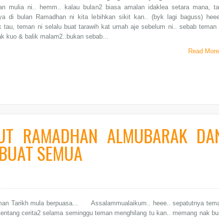
an mulia ni.. hemm.. kalau bulan2 biasa amalan idaklea setara mana, ta
ya di bulan Ramadhan ni kita lebihkan sikit kan.. (byk lagi baguss) heee
 tau, teman ni selalu buat tarawih kat umah aje sebelum ni.. sebab teman 
k kuo & balik malam2..bukan sebab...
Read More
UT RAMADHAN ALMUBARAK DA
 BUAT SEMUA
n Tarikh mula berpuasa... Assalammualaikum.. heee.. sepatutnya tem
 tentang cerita2 selama seminggu teman menghilang tu kan.. memang nak bu