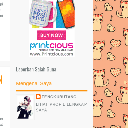
pi
..
ni
Laporkan Salah Guna
N
Mengenai Saya
TENGKUBUTANG
LIHAT PROFIL LENGKAP
SAYA
an
at