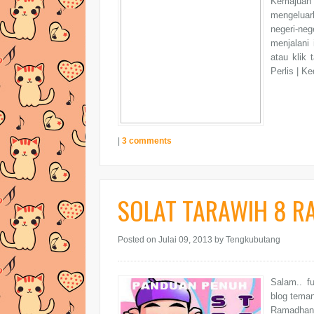
Kemajuan
mengeluar
negeri-ne
menjalani 
atau klik 
Perlis | K
|
3 comments
SOLAT TARAWIH 8 R
Posted on Julai 09, 2013
by Tengkubutang
Salam.. f
blog teman
Ramadhan 