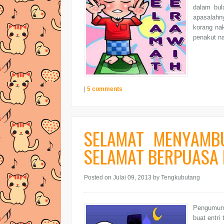
dalam bul
apasalahn
korang nak
penakut na
|
5 comments
SELAMAT MENYAMB
SELAMAT BERPUASA
Posted on Julai 09, 2013
by Tengkubutang
Pengumuma
buat entri