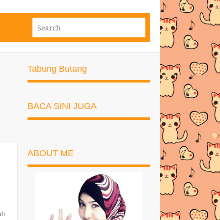
Tabung Butang
BACA SINI JUGA
ABOUT ME
ah