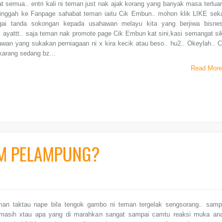
t semua.. entri kali ni teman just nak ajak korang yang banyak masa terlua
singgah ke Fanpage sahabat teman iaitu Cik Embun.. mohon klik LIKE seka
ai tanda sokongan kepada usahawan melayu kita yang berjiwa bisnes
 ayattt.. saja teman nak promote page Cik Embun kat sini,kasi semangat sik
wan yang sukakan perniagaan ni x kira kecik atau beso.. hu2.. Okeylah.. C
arang sedang bz...
Read More
M PELAMPUNG?
teman taktau nape bila tengok gambo ni teman tergelak sengsorang.. samp
masih xtau apa yang di marahkan sangat sampai camtu reaksi muka an