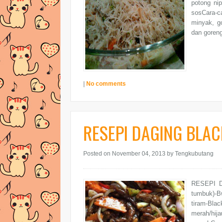
potong nip
sosCara-c
minyak, go
dan goren
|
No comments
RESEPI DAGING BLAC
Posted on November 04, 2013
by Tengkubutang
RESEPI D
tumbuk)-Bw
tiram-Blac
merah/hija