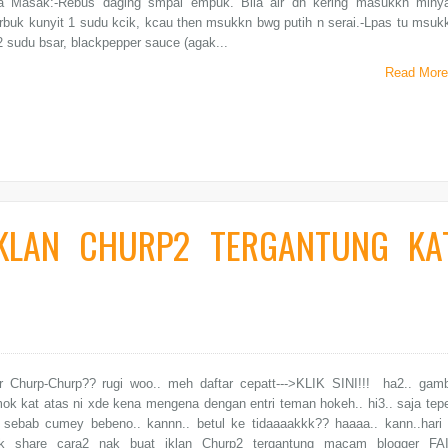
 Masak:-Rebus daging smpai empuk. Bila air dh kering masukkn miny
buk kunyit 1 sudu kcik, kcau then msukkn bwg putih n serai.-Lpas tu msuk
2 sudu bsar, blackpepper sauce (agak...
Read More
IKLAN CHURP2 TERGANTUNG KA
r Churp-Churp?? rugi woo.. meh daftar cepatt--->KLIK SINI!!! ha2.. gam
k kat atas ni xde kena mengena dengan entri teman hokeh.. hi3.. saja tep
 sebab cumey bebeno.. kannn.. betul ke tidaaaakkk?? haaaa.. kann..hari 
k share cara2 nak buat iklan Churp2 tergantung macam blogger FA