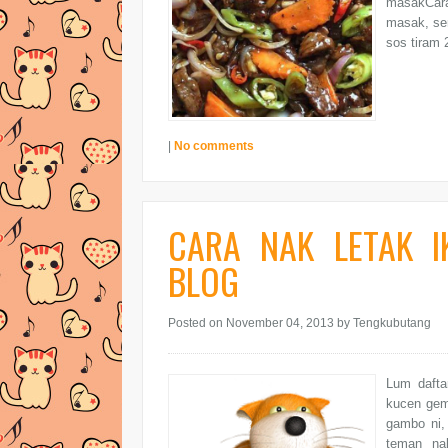
masakCara
masak, ser
sos tiram 
|
No comments
CARA NAK LETAK 
BLOG
Posted on November 04, 2013
by Tengkubutang
Lum dafta
kucen gemo
gambo ni,
teman na