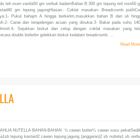
udu teh esen vanila50 gm serbuk badamBahan B:300 gm tepung red rose50 
stad40 gm tepung jagungHiasan:- Coklat masakan- Breadcrumb putihCa
a:1- Pukul bahajm A hingga berkerim,masukkan bahan B dan uli hing
oh.2- Canai dan terapdengan acuan yang disukai.3- Bakar pada suhu 14
minit.4- Sejukkan biskut dan celup dengan coklat masakan yang tel
secara double boilerbn golekkan biskut kedalam breadcrumb. ...
Read More
LLA
AHLIA NUTELLA BAHAN-BAHAN :½ cawan butter¼ cawan susu pekatSedik
la1sb tepung kastard2 cawan tepung jagung (anggaran)2 sb nuttela1 sb serb