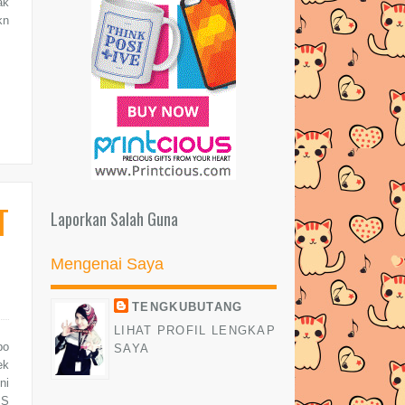
ak
kn
T
Laporkan Salah Guna
Mengenai Saya
TENGKUBUTANG
LIHAT PROFIL LENGKAP
bo
SAYA
ek
ni
IS