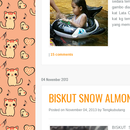
sedara tem
gambo dia 
kat Lata C
kat kg te
yang membu
|
15 comments
04 November 2013
BISKUT SNOW ALMO
Posted on November 04, 2013
by Tengkubutang
BISKUT 