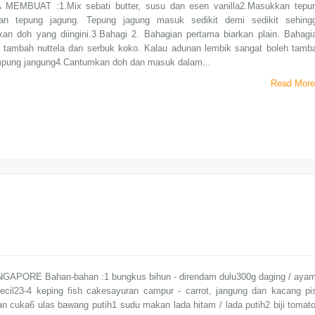
MEMBUAT :1.Mix sebati butter, susu dan esen vanilla2.Masukkan tepu
an tepung jagung. Tepung jagung masuk sedikit demi sedikit sehing
kan doh yang diingini.3.Bahagi 2. Bahagian pertama biarkan plain. Bahagi
 tambah nuttela dan serbuk koko. Kalau adunan lembik sangat boleh tamb
empung jangung4.Cantumkan doh dan masuk dalam...
Read More
GAPORE Bahan-bahan :1 bungkus bihun - direndam dulu300g daging / ayam
kecil23-4 keping fish cakesayuran campur - carrot, jangung dan kacang pi
 cuka6 ulas bawang putih1 sudu makan lada hitam / lada putih2 biji tomato