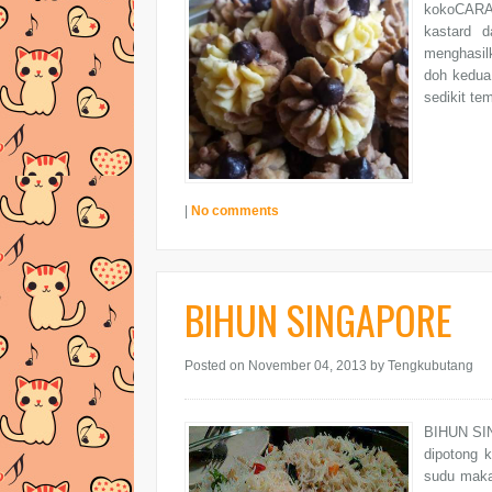
kokoCARA 
kastard d
menghasil
doh kedua
sedikit t
|
No comments
BIHUN SINGAPORE
Posted on November 04, 2013
by Tengkubutang
BIHUN SIN
dipotong 
sudu makan