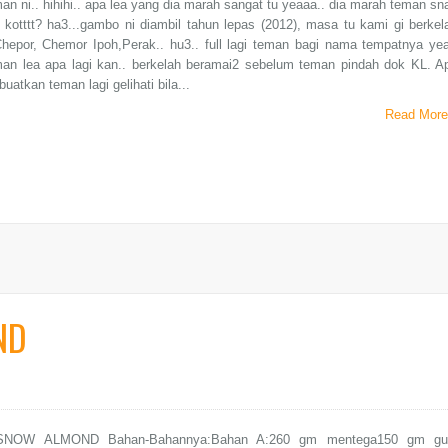
an ni.. hihihi.. apa lea yang dia marah sangat tu yeaaa.. dia marah teman sn
kotttt? ha3...gambo ni diambil tahun lepas (2012), masa tu kami gi berkel
hepor, Chemor Ipoh,Perak.. hu3.. full lagi teman bagi nama tempatnya yea
man lea apa lagi kan.. berkelah beramai2 sebelum teman pindah dok KL. A
atkan teman lagi gelihati bila...
Read More
ND
SNOW ALMOND Bahan-Bahannya:Bahan A:260 gm mentega150 gm gu