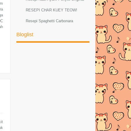
gm
ra
RESEPI CHAR KUEY TEOW!
ga
0C
Resepi Spaghetti Carbonara
ah
Resepi Sambal Hijau Ayam dan Petai
Bloglist
Resepi ayam masak lemak cili padi
RESEPI MEE GORENG
BASAHBahanMee kuning
1bungkus di...
AYAM PADPHEK (Masakan Thai
Original)
Resepi Ketam Masak Pedas Ala
ThaiBahan-bahan :--K...
PELBAGAI RESEPI SPAGHETTI
CARBONARA
it
Resepi Sotong Masak Ala Thai
uk