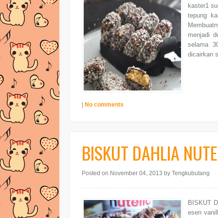
kaster1 s
tepung ka
Membuatny
menjadi d
selama 30
dicairkan 
|
No comments
BISKUT DAHLIA NUTE
Posted on November 04, 2013
by Tengkubutang
BISKUT D
esen vanil