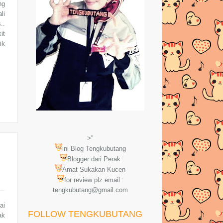
ng
li
..
it
ik
>"
ini Blog Tengkubutang
Blogger dari Perak
Amat Sukakan Kucen
for review plz email :
tengkubutang@gmail.com
ai
FOLLOW TENGKUBUTANG
ak