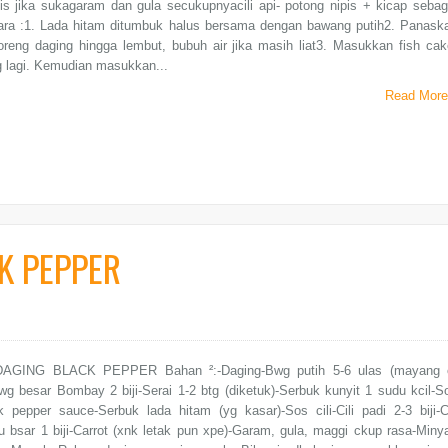
is jika sukagaram dan gula secukupnyacili api- potong nipis + kicap sebag
ara :1. Lada hitam ditumbuk halus bersama dengan bawang putih2. Panask
reng daging hingga lembut, bubuh air jika masih liat3. Masukkan fish cak
g lagi. Kemudian masukkan...
Read More
K PEPPER
AGING BLACK PEPPER Bahan ²:-Daging-Bwg putih 5-6 ulas (mayang 
g besar Bombay 2 biji-Serai 1-2 btg (diketuk)-Serbuk kunyit 1 sudu kcil-S
k pepper sauce-Serbuk lada hitam (yg kasar)-Sos cili-Cili padi 2-3 biji-Ci
u bsar 1 biji-Carrot (xnk letak pun xpe)-Garam, gula, maggi ckup rasa-Miny