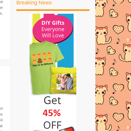
ai
Breaking News
►
2017
(245)
an
e,
►
2016
(269)
►
2015
(327)
►
2014
(522)
►
2013
(481)
►
2012
(24)
or
os
li
ak