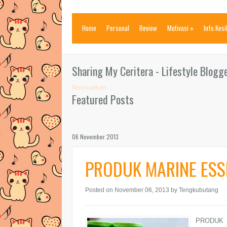
Home
Personal
Review
Motivasi
»
Info Kes
Sharing My Ceritera - Lifestyle Blogg
Memuatkan ...
Featured Posts
06 November 2013
PRODUK MARINE ESSE
Posted on November 06, 2013
by Tengkubutang
PRODUK 