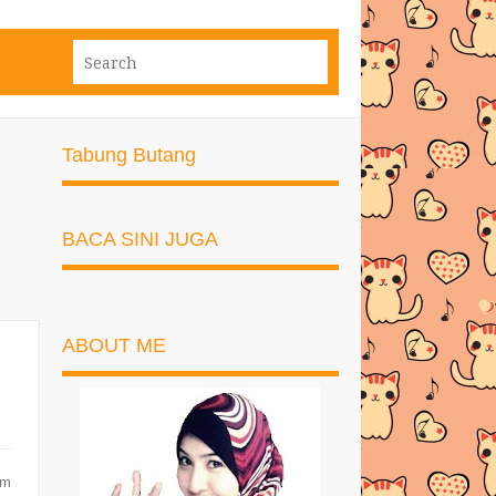
Tabung Butang
BACA SINI JUGA
ABOUT ME
am