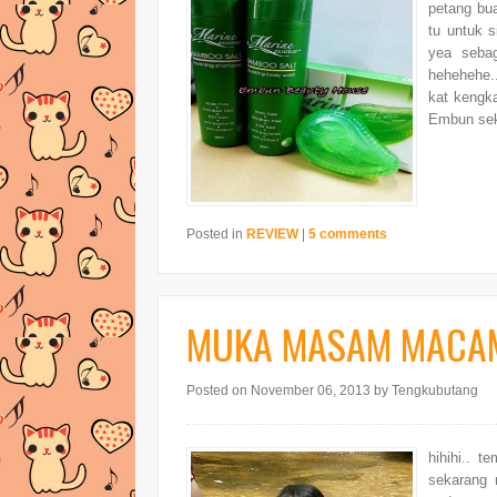
petang bua
tu untuk 
yea sebag
hehehehe..
kat kengka
Embun sek
Posted in
REVIEW
|
5 comments
MUKA MASAM MACA
Posted on November 06, 2013
by Tengkubutang
hihihi.. 
sekarang 