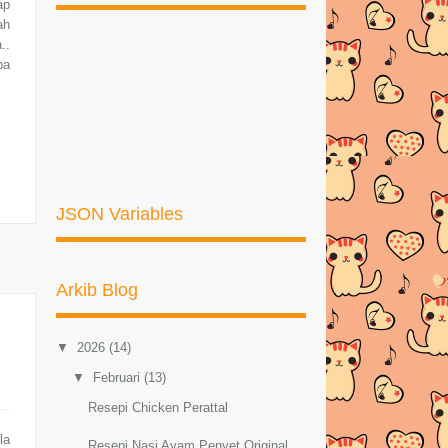
ap
ah
..
pa
JSON Variables
Arkib Blog
▼
2026
(14)
▼
Februari
(13)
Resepi Chicken Perattal
la
Resepi Nasi Ayam Penyet Original