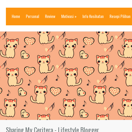
Home
Personal
Review
Motivasi
»
Info Kesihatan
Resepi Pilihan
Sharing My Ceritera - Lifestyle Blogger