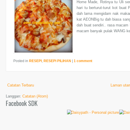
Home Made, Rotinya tu Uli sen
hari tu berturut-turut kot buat
dah lama mengidam nak makan
kat AEONBig tu dah biasa sangat
dah buat sendiri.. rasa macam 
macam banyak pulak WANG ke
Posted in
RESEPI
,
RESEPI PILIHAN
|
1 comment
Catatan Terbaru
Laman uta
Langgan:
Catatan (Atom)
Facebook SDK