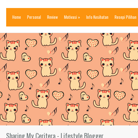
Home
Personal
Review
Motivasi
»
Info Kesihatan
Resepi Pilihan
Sharing My Ceritera - Lifestyle Blogger