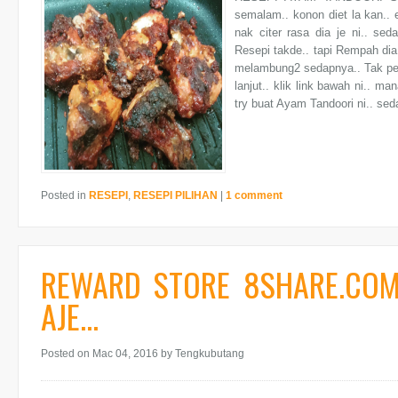
semalam.. konon diet la kan.. e
nak citer rasa dia je ni.. sed
Resepi takde.. tapi Rempah dia
melambung2 sedapnya.. Tak perc
lanjut.. klik link bawah ni.. m
try buat Ayam Tandoori ni.. seda
Posted in
RESEPI
,
RESEPI PILIHAN
|
1 comment
REWARD STORE 8SHARE.COM
AJE...
Posted on Mac 04, 2016
by Tengkubutang