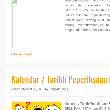
BUKU RUJUKAN UPSR / PT3 
teman dah kongsikan Tar
UPSR/PT3/SPM dan lain-lain kan?
link ke buku-buku rujukan ya
pelajar yang sedang buat s
datang..Dah terlambat? eh! ta
tengah ada offer ni, baik cepat-ce
|
No comments
Kalendar / Tarikh Peperiksaan
Posted on Julai 28, 2016
by Tengkubutang
Kalendar / Tarikh Peperiksaan
SPM, PAV, STAM dan SVM 201