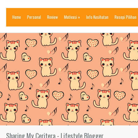
Home
Personal
Review
Motivasi
»
Info Kesihatan
Resepi Pilihan
Sharing My Ceritera - Lifestyle Blogger