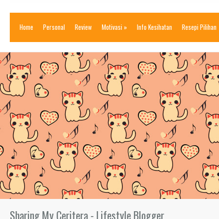
Home
Personal
Review
Motivasi
»
Info Kesihatan
Resepi Pilihan
Sharing My Ceritera - Lifestyle Blogger