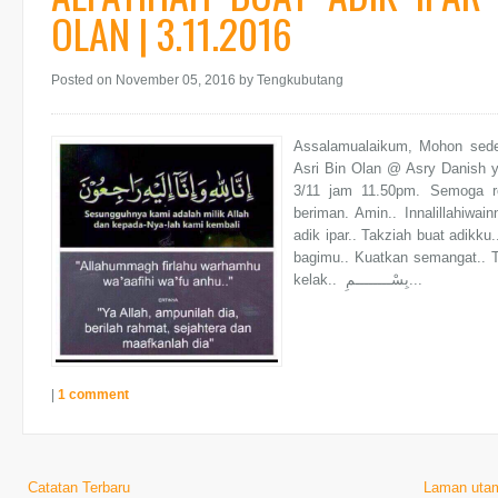
OLAN | 3.11.2016
Posted on November 05, 2016
by Tengkubutang
Assalamualaikum, Mohon sede
Asri Bin Olan @ Asry Danish y
3/11 jam 11.50pm. Semoga r
beriman. Amin.. Innalillahiwainnailaihirojiun... نَّـا إِلَيْهِ رَاجِعونَ
adik ipar.. Takziah buat adikk
bagimu.. Kuatkan semangat.. 
kelak.. بِسْــــــــمِ...
|
1 comment
Catatan Terbaru
Laman uta