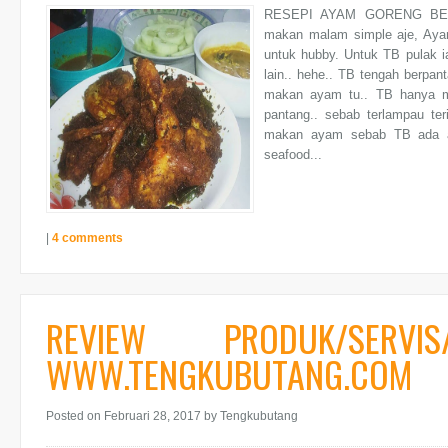
RESEPI AYAM GORENG BE
makan malam simple aje, Aya
untuk hubby. Untuk TB pulak 
lain.. hehe.. TB tengah berpa
makan ayam tu.. TB hanya m
pantang.. sebab terlampau te
makan ayam sebab TB ada al
seafood...
|
4 comments
REVIEW PRODUK/SERV
WWW.TENGKUBUTANG.COM
Posted on Februari 28, 2017
by Tengkubutang