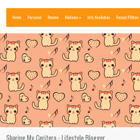
Home
Personal
Review
Motivasi
»
Info Kesihatan
Resepi Pilihan
Sharing My Ceritera - Lifestyle Blogger