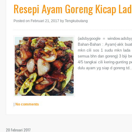
Resepi Ayam Goreng Kicap Lad
Posted on Februari 21, 2017
by Tengkubutang
(adsbygoogle = window.adsby
Bahan-Bahan : Ayam(-akk buat
mkn cili sos 1 sudu mkn lada
semua bhn dan goreng) 3 biji bwn
4/5 tangkai cili kering-gunting p
dulu ayam yg siap d goreng td.
|
No comments
20 Februari 2017