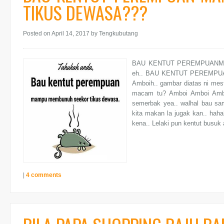
TIKUS DEWASA???
Posted on April 14, 2017
by Tengkubutang
BAU KENTUT PEREMPUANM
eh.. BAU KENTUT PEREMP
Amboih.. gambar diatas ni mest
macam tu? Amboi Amboi Amboi
semerbak yea.. walhal bau sama
kita makan la jugak kan.. haha
kena.. Lelaki pun kentut busuk a
|
4 comments