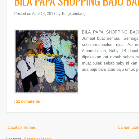
BILA PAPA SHOPPING BAJU BAB
Posted on April 14, 2017
by Tengkubutang
BILA PAPA SHOPPING BAJU
Jumaat buat semua.. Semoga ha
sebelum-sebelum nya.. Aamiin
Alhamdulillah, Baby TB dapat
dipakaikan kat rumah sebab ba
muat pulak sebab baby ni kan 
ada baju baru atau baju untuk pe
|
11 comments
Catatan Terbaru
Laman uta