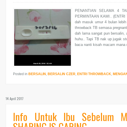
PENANTIAN SELAMA 4 TA
PERMINTAAN KAMI.. (ENTRI T
dah masuk umur 4 bulan lebih
throwback TB semasa pregnant 
dah lama sangat pun bersalin, 
huhu.. Tapi TB nak up jugak st
baca nanti kisah macam mana m
Posted in
BERSALIN
,
BERSALIN CZER
,
ENTRI THROWBACK
,
MENGA
14 April 2017
Info Untuk Ibu Sebelum M
SHARING IS CARING