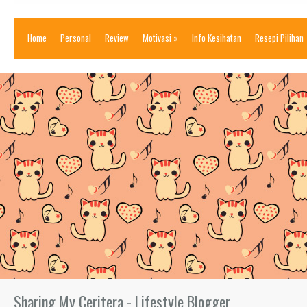
Home
Personal
Review
Motivasi
»
Info Kesihatan
Resepi Pilihan
Sharing My Ceritera - Lifestyle Blogger