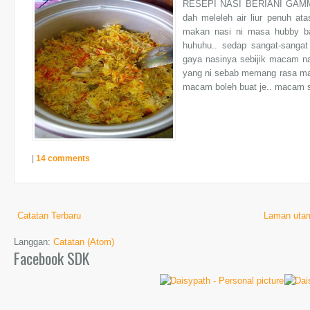
RESEPI NASI BERIANI GAMMU
dah meleleh air liur penuh ata
makan nasi ni masa hubby ba
huhuhu.. sedap sangat-sanga
gaya nasinya sebijik macam na
yang ni sebab memang rasa mac
macam boleh buat je.. macam s
|
14 comments
Catatan Terbaru
Laman uta
Langgan:
Catatan (Atom)
Facebook SDK