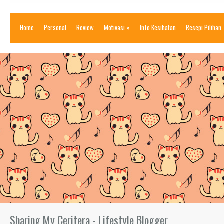
Home
Personal
Review
Motivasi
»
Info Kesihatan
Resepi Pilihan
Sharing My Ceritera - Lifestyle Blogger