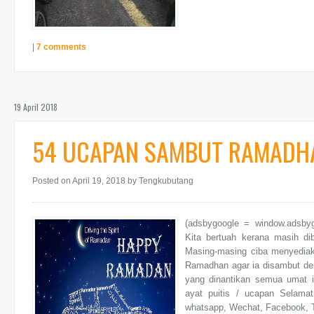
|
7 comments
19 April 2018
54 UCAPAN SAMBUT RAMADH
Posted on April 19, 2018
by Tengkubutang
(adsbygoogle = window.adsb
Kita bertuah kerana masih di
Masing-masing ciba menyedia
Ramadhan agar ia disambut de
yang dinantikan semua umat 
ayat puitis / ucapan Selam
whatsapp, Wechat, Facebook, Tw