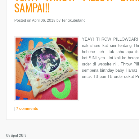
SAMPAI!!
Posted on April 06, 2018
by Tengkubutang
YEAY! THROW PILLOWDARI P
nak share kat sini tentang Th
hehehe.. eh.. tak tahu apa it
kat SINI yea.. Ini kali ke bera
order di website ni.. Throw P
sempena birthday baby Harraz 
emak TB pun TB order dekat Pri
|
7 comments
05 April 2018