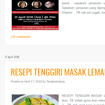
panel . speakers jemputan un
Speakers jemputan yang dijemp
Sharom .. TB nak join jugak, in
|
10 comments
17 April 2018
RESEPI TENGGIRI MASAK LEMAK
Posted on April 17, 2018
by Tengkubutang
RESEPI TENGGIRI MASAK LEM
ikan, TB selalu guna ikan rebus