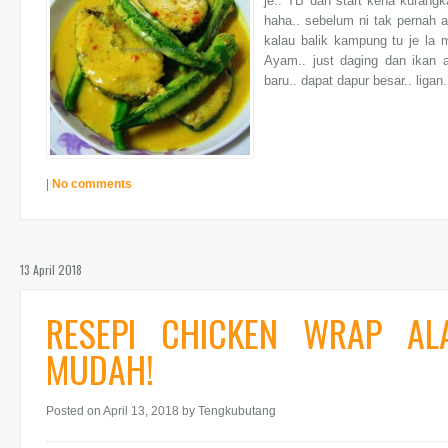
je.. TB dah start kena kurang
haha.. sebelum ni tak pernah 
kalau balik kampung tu je la 
Ayam.. just daging dan ikan a
baru.. dapat dapur besar.. ligan.
|
No comments
13 April 2018
RESEPI CHICKEN WRAP AL
MUDAH!
Posted on April 13, 2018
by Tengkubutang