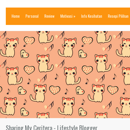
Home
Personal
Review
Motivasi
»
Info Kesihatan
Resepi Pilihan
Sharing My Ceritera - Lifestyle Blogger