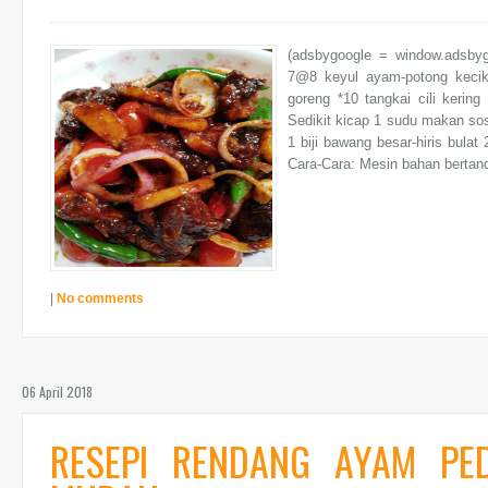
(adsbygoogle = window.adsbyg
7@8 keyul ayam-potong kecik 
goreng *10 tangkai cili kering
Sedikit kicap 1 sudu makan sos
1 biji bawang besar-hiris bulat 
Cara-Cara: Mesin bahan bertan
|
No comments
06 April 2018
RESEPI RENDANG AYAM PE