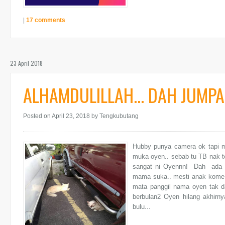
|
17 comments
23 April 2018
ALHAMDULILLAH... DAH JUMPA O
Posted on April 23, 2018
by Tengkubutang
Hubby punya camera ok tapi m
muka oyen.. sebab tu TB nak t
sangat ni Oyennn! Dah ada bi
mama suka.. mesti anak kome l
mata panggil nama oyen tak d
berbulan2 Oyen hilang akhirn
bulu...