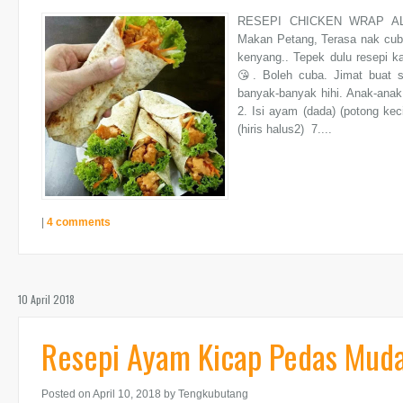
RESEPI CHICKEN WRAP ALA
Makan Petang, Terasa nak cuba
kenyang.. Tepek dulu resepi ka
😘. Boleh cuba. Jimat buat se
banyak-banyak hihi. Anak-anak 
2. Isi ayam (dada) (potong kec
(hiris halus2) 7....
|
4 comments
10 April 2018
Resepi Ayam Kicap Pedas Muda
Posted on April 10, 2018
by Tengkubutang