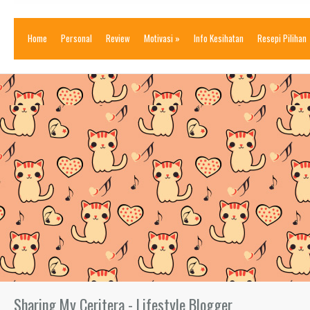
Home
Personal
Review
Motivasi
»
Info Kesihatan
Resepi Pilihan
Sharing My Ceritera - Lifestyle Blogger