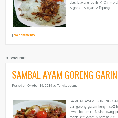
ulas bawang putih 💢Cili mera
💢garam 💢bijan 💢Tepung...
|
No comments
19 Oktober 2019
SAMBAL AYAM GORENG GARIN
Posted on Oktober 19, 2019
by Tengkubutang
SAMBAL AYAM GORENG GARING
dan goreng garam kunyit 👉2 bij
bwng besar* 👉3 ulas bwng pu
manis 👉Garam n perasa 👉1 bi