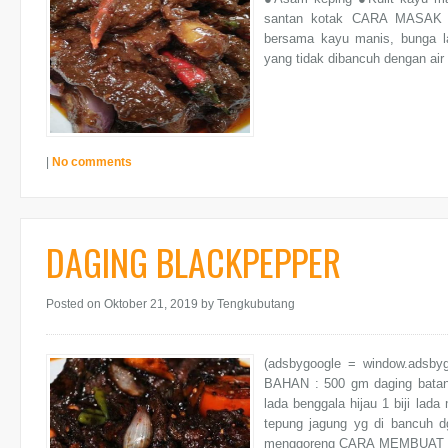
santan kotak CARA MASAK :
bersama kayu manis, bunga l
yang tidak dibancuh dengan air
|
No comments
DAGING BLACKPEPPER
Posted on Oktober 21, 2019
by Tengkubutang
(adsbygoogle = window.adsb
BAHAN : 500 gm daging batang 
lada benggala hijau 1 biji lad
tepung jagung yg di bancuh 
menggoreng CARA MEMBUAT : -