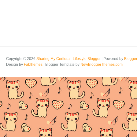
Copyright ©
2026
Sharing My Ceritera - Lifestyle Blogger
| Powered by
Blogge
Design by
Fabthemes
| Blogger Template by
NewBloggerThemes.com