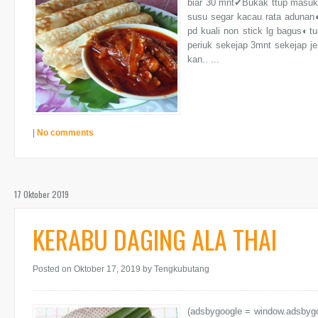
biar 30 mnt✔Bukak ttup masukkn
susu segar kacau rata adunan◐
pd kuali non stick lg bagus◐tu
periuk sekejap 3mnt sekejap je
kan.. ...
|
No comments
17 Oktober 2019
KERABU DAGING ALA THAI
Posted on Oktober 17, 2019
by Tengkubutang
(adsbygoogle = window.adsbyg