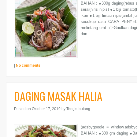
BAHAN : ●300g daging(rebus sm
serai(hiris nipis) ●1 biji tomato(
ikan ●1 biji limau nipis(ambil 
secukup rasa CARA PENYEDIA
melintang urat. 👉Gaulkan da
dan...
|
No comments
DAGING MASAK HALIA
Posted on Oktober 17, 2019
by Tengkubutang
(adsbygoogle = window.adsb
BAHAN : ●300 gm daging ●Ba