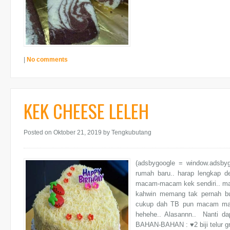
|
No comments
KEK CHEESE LELEH
Posted on Oktober 21, 2019
by Tengkubutang
(adsbygoogle = window.adsby
rumah baru.. harap lengkap 
macam-macam kek sendiri.. ma
kahwin memang tak pernah bu
cukup dah TB pun macam mala
hehehe.. Alasannn.. Nanti da
BAHAN-BAHAN : ♥2 biji telur gr