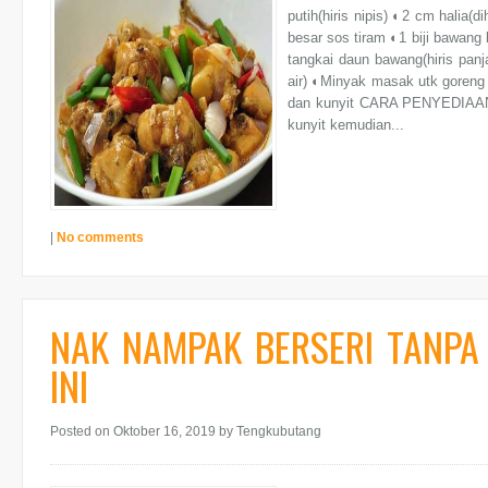
putih(hiris nipis) ◐2 cm halia(
besar sos tiram ◐1 biji bawang b
tangkai daun bawang(hiris panj
air) ◐Minyak masak utk goreng 
dan kunyit CARA PENYEDIAAN
kunyit kemudian...
|
No comments
NAK NAMPAK BERSERI TANP
INI
Posted on Oktober 16, 2019
by Tengkubutang