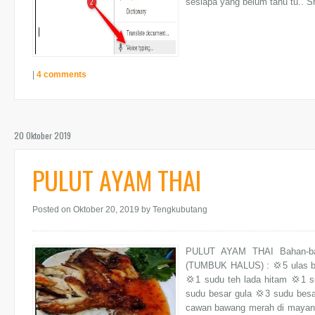
sesiapa yang belum tahu tu.. Sh
|
4 comments
20 Oktober 2019
PULUT AYAM THAI
Posted on Oktober 20, 2019
by Tengkubutang
PULUT AYAM THAI Bahan-ba
(TUMBUK HALUS) : 💢5 ulas baw
💢1 sudu teh lada hitam 💢1 s
sudu besar gula 💢3 sudu besa
cawan bawang merah di mayang