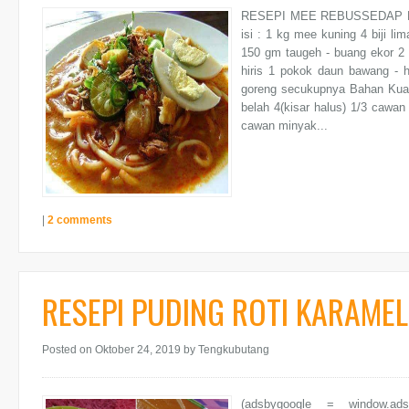
RESEPI MEE REBUSSEDAP D
isi : 1 kg mee kuning 4 biji lim
150 gm taugeh - buang ekor 2 k
hiris 1 pokok daun bawang - hiri
goreng secukupnya Bahan Kuah
belah 4(kisar halus) 1/3 cawan
cawan minyak...
|
2 comments
RESEPI PUDING ROTI KARAME
Posted on Oktober 24, 2019
by Tengkubutang
(adsbygoogle = window.ad