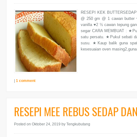
RESEPI KEK BUTTERSEDAP 
@ 250 gm @ 1 cawan butter ♥
vanilla ♥2 ½ cawan tepung gan
segar CARA MEMBUAT : ★Pukul
satu persatu. ★Pukul sebati 
susu. ★Kaup balik guna spat
kesesuaian oven masing2,guna a
|
1 comment
RESEPI MEE REBUS SEDAP DA
Posted on Oktober 24, 2019
by Tengkubutang