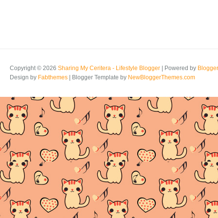
Copyright ©
2026
Sharing My Ceritera - Lifestyle Blogger
| Powered by
Blogge
Design by
Fabthemes
| Blogger Template by
NewBloggerThemes.com