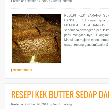
Posted on Oktober 24, 2019
by Tengkubutang
RESEPI KEK SARANG SE
HANGUS : 1½ cawan gula pa
MEMBUAT GULA HANGUS : -Ma
sederhana,goyangkan periuk ke
perlu mengacaunya. -Tuangkan 
Masukkan majerin masak smpai 
cawan tepung gandum(ayak) ½ ti
|
No comments
RESEPI KEK BUTTER SEDAP D
Posted on Oktober 24, 2019
by Tengkubutang