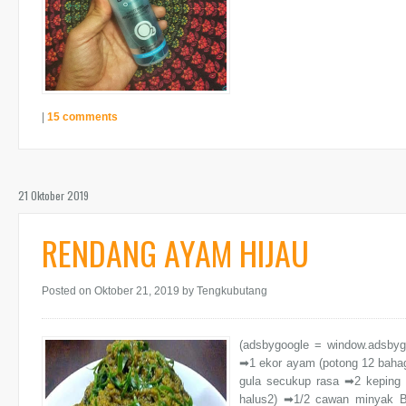
|
15 comments
21 Oktober 2019
RENDANG AYAM HIJAU
Posted on Oktober 21, 2019
by Tengkubutang
(adsbygoogle = window.adsby
➡1 ekor ayam (potong 12 baha
gula secukup rasa ➡2 keping a
halus2) ➡1/2 cawan minyak B