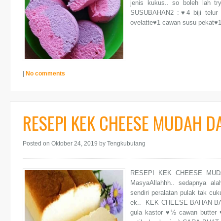
jenis kukus.. so boleh lah tr
SUSUBAHAN2 :♥4 biji telur
ovelatte♥1 cawan susu pekat♥
|
No comments
RESEPI KEK CHEESE MUDAH D
Posted on Oktober 24, 2019
by Tengkubutang
RESEPI KEK CHEESE MUDAH
MasyaAllahhh.. sedapnya alah
sendiri peralatan pulak tak cuk
ek.. KEK CHEESE BAHAN-BAHA
gula kastor ♥½ cawan butter ♥