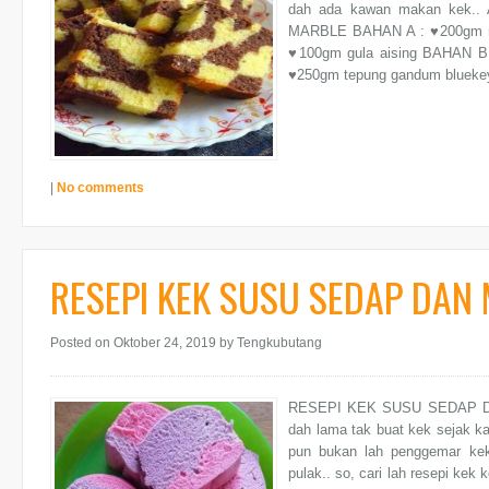
dah ada kawan makan kek.. 
MARBLE BAHAN A : ♥200gm mar
♥100gm gula aising BAHAN B 
♥250gm tepung gandum bluekey
|
No comments
RESEPI KEK SUSU SEDAP DAN
Posted on Oktober 24, 2019
by Tengkubutang
RESEPI KEK SUSU SEDAP DA
dah lama tak buat kek sejak k
pun bukan lah penggemar kek 
pulak.. so, cari lah resepi kek