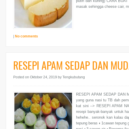
putih dan kuning) CARA BUAT
masak sehingga cheese cair, ma
|
No comments
RESEPI APAM SEDAP DAN MUD
Posted on Oktober 24, 2019
by Tengkubutang
RESEPI APAM SEDAP DAN MUDAH
yang guna nasi tu TB dah perna
kat sini --> RESEPI APAM NASI
resepi banyak-banyak untuk ha
hehehe.. seronok kan kalau 
tepung beras ◐1cawan tepung 
nasi ◐3 cawan air ◐Pewarna iku