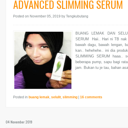
ADVANCED SLIMMING SERUM
Posted on November 05, 2019
by Tengkubutang
BUANG LEMAK DAN SELU
SERUM Haii.. Hari ni TB nak s
bawah dagu, bawah lengan, 
kan.. hehehehe.. ini dia pro
SLIMMING SERUM haaa.. seru
beberapa pump, sapu bagi rata
jam. Bukan tu je tau, bahan 
Posted in
buang lemak
,
selulit
,
slimming
|
16 comments
04 November 2019