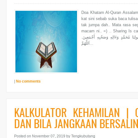
Doa Khatam Al-Quran Assalam
kat sini sebab suka baca tulisa
tak jumpa dah.. Mata rasa seg
macam ni.. =) .. Sharing Is caring.. رَّحْمٰنِ آلرَّحِيـمِ اَلْحَمْدُ لِلَّهِ رَبِّ الْعَالِمِينَ
لِنَا مُحَمَّدٍ وَءَالِهِ وَصَحْبِهِ أَجْمَعِينَ
اَللَّهُمَّ...
|
No comments
KALKULATOR KEHAMILAN | 
DAN BILA JANGKAAN BERSALI
Posted on November 07, 2019
by Tengkubutang