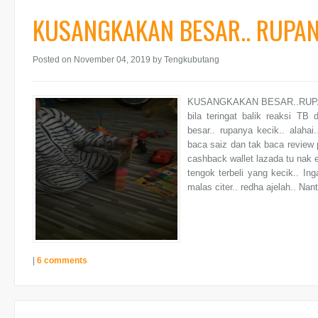
KUSANGKAKAN BESAR.. RUPANY
Posted on November 04, 2019
by Tengkubutang
KUSANGKAKAN BESAR..RUPANYA.
bila teringat balik reaksi TB
besar.. rupanya kecik.. alahai
baca saiz dan tak baca review 
cashback wallet lazada tu nak 
tengok terbeli yang kecik.. In
malas citer.. redha ajelah.. Nanti
|
6 comments