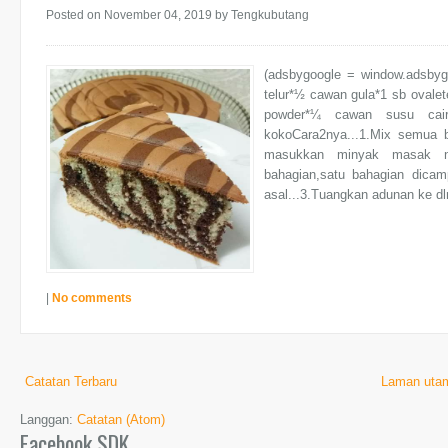
Posted on November 04, 2019
by Tengkubutang
(adsbygoogle = window.adsbygoo
telur*½ cawan gula*1 sb ovale
powder*¼ cawan susu cai
kokoCara2nya...1.Mix semua b
masukkan minyak masak n 
bahagian,satu bahagian dica
asal...3.Tuangkan adunan ke dl
|
No comments
Catatan Terbaru
Laman uta
Langgan:
Catatan (Atom)
Facebook SDK