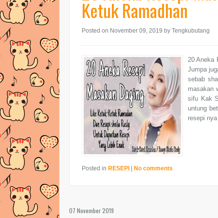
Ketuk Ramadhan
Posted on November 09, 2019
by Tengkubutang
20 Aneka 
Jumpa juga
sebab shar
masakan w
sifu Kak S
untung be
resepi nya 
Posted in
RESEPI
|
No comments
07 November 2019