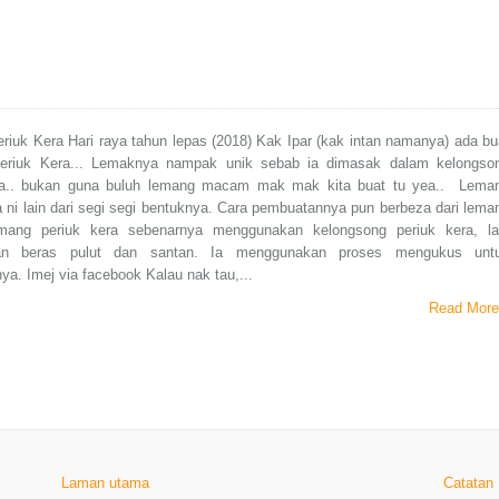
iuk Kera Hari raya tahun lepas (2018) Kak Ipar (kak intan namanya) ada bu
riuk Kera... Lemaknya nampak unik sebab ia dimasak dalam kelongso
ra.. bukan guna buluh lemang macam mak mak kita buat tu yea.. Lema
a ni lain dari segi segi bentuknya. Cara pembuatannya pun berbeza dari lema
mang periuk kera sebenarnya menggunakan kelongsong periuk kera, la
an beras pulut dan santan. Ia menggunakan proses mengukus unt
. Imej via facebook Kalau nak tau,...
Read More
Laman utama
Catatan