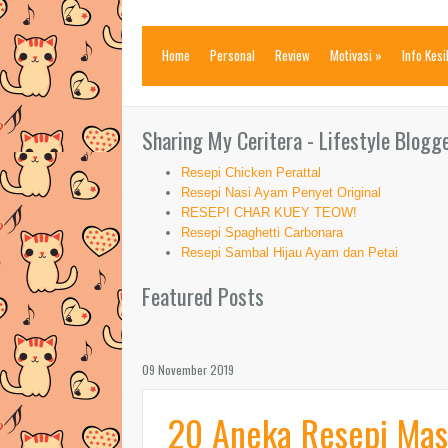
Home
Personal
Review
Motivasi
»
Info Kes
Sharing My Ceritera - Lifestyle Blogg
Resepi Chicken Perattal
Resepi Nasi Ayam Penyet Original
RESEPI CHAR KUEY TEOW!
Resepi Spaghetti Carbonara
Resepi Sambal Hijau Ayam dan Petai
Featured Posts
09 November 2019
20 Aneka Resepi Masa