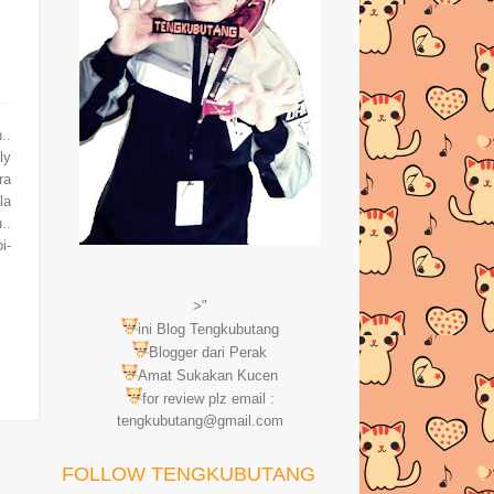
..
ly
ra
la
..
i-
>"
ini Blog Tengkubutang
Blogger dari Perak
Amat Sukakan Kucen
for review plz email :
tengkubutang@gmail.com
FOLLOW TENGKUBUTANG