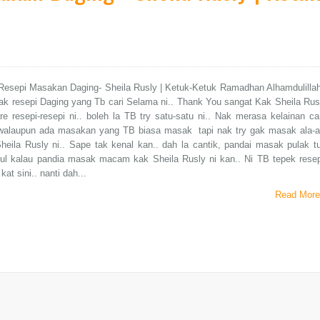
Resepi Masakan Daging- Sheila Rusly | Ketuk-Ketuk Ramadhan Alhamdulillah
k resepi Daging yang Tb cari Selama ni.. Thank You sangat Kak Sheila Rus
e resepi-resepi ni.. boleh la TB try satu-satu ni.. Nak merasa kelainan ca
alaupun ada masakan yang TB biasa masak tapi nak try gak masak ala-a
heila Rusly ni.. Sape tak kenal kan.. dah la cantik, pandai masak pulak tu
tul kalau pandia masak macam kak Sheila Rusly ni kan.. Ni TB tepek resep
kat sini.. nanti dah...
Read More