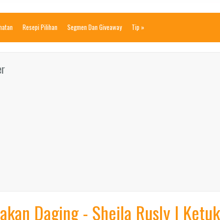
ihatan
Resepi Pilihan
Segmen Dan Giveaway
Tip
»
er
kan Daging - Sheila Rusly | Ketuk