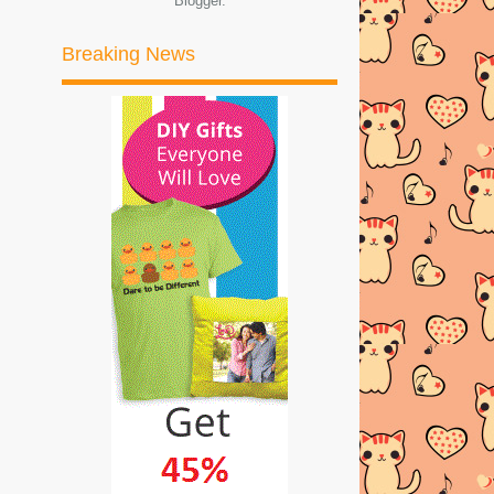
Blogger
.
►
2017
(245)
Breaking News
►
2016
(269)
►
2015
(327)
►
2014
(522)
►
2013
(481)
►
2012
(24)