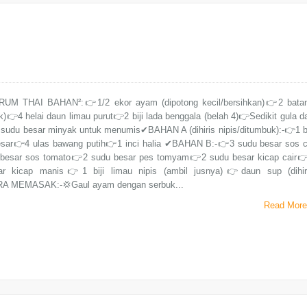
UM THAI BAHAN²:👉1/2 ekor ayam (dipotong kecil/bersihkan)👉2 bata
itik)👉4 helai daun limau purut👉2 biji lada benggala (belah 4)👉Sedikit gula d
sudu besar minyak untuk menumis✔BAHAN A (dihiris nipis/ditumbuk):-👉1 bi
sar👉4 ulas bawang putih👉1 inci halia ✔BAHAN B:-👉3 sudu besar sos ci
besar sos tomato👉2 sudu besar pes tomyam👉2 sudu besar kicap cair
r kicap manis👉1 biji limau nipis (ambil jusnya)👉daun sup (dihir
RA MEMASAK:-💢Gaul ayam dengan serbuk...
Read More