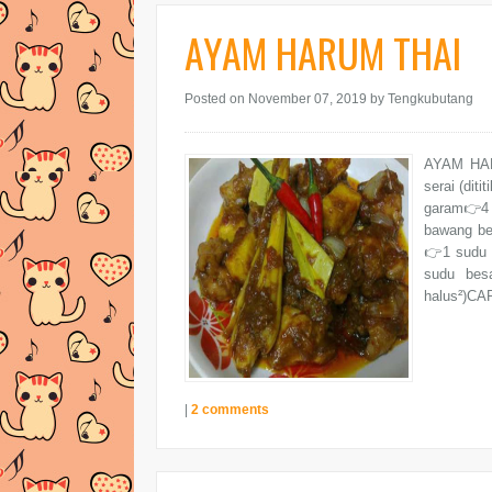
AYAM HARUM THAI
Posted on November 07, 2019
by Tengkubutang
AYAM HAR
serai (dit
garam👉4 
bawang be
👉1 sudu 
sudu besa
halus²)CA
|
2 comments