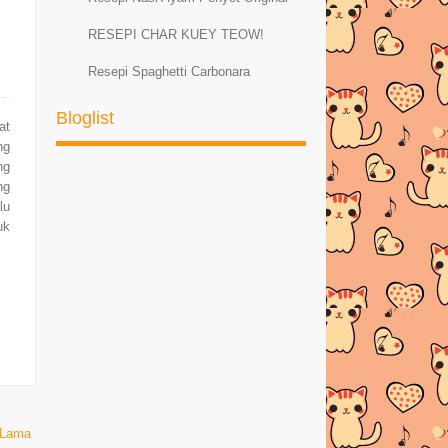
RESEPI CHAR KUEY TEOW!
Resepi Spaghetti Carbonara
Resepi Sambal Hijau Ayam dan Petai
Bloglist
at
Resepi ayam masak lemak cili padi
ng
ng
RESEPI MEE GORENG
ng
BASAHBahanMee kuning
lu
1bungkus di...
uk
AYAM PADPHEK (Masakan Thai
Original)
Resepi Ketam Masak Pedas Ala
ThaiBahan-bahan :--K...
PELBAGAI RESEPI SPAGHETTI
CARBONARA
Resepi Sotong Masak Ala Thai
 Lama