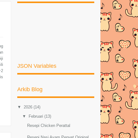
ng
an
ji
li
JSON Variables
2
is
Arkib Blog
▼
2026
(14)
▼
Februari
(13)
Resepi Chicken Perattal
Resepi Nasi Ayam Penyet Original