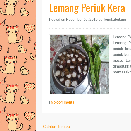
Lemang Periuk Kera
Posted on November 07, 2019
by Tengkubutang
Lemang Per
Lemang Pe
periuk ke
periuk ker
biasa. Le
dimasukk
memasaknya
|
No comments
Catatan Terbaru