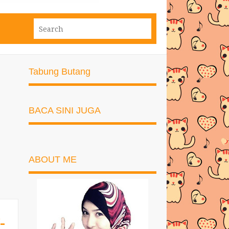
Tabung Butang
BACA SINI JUGA
ABOUT ME
-