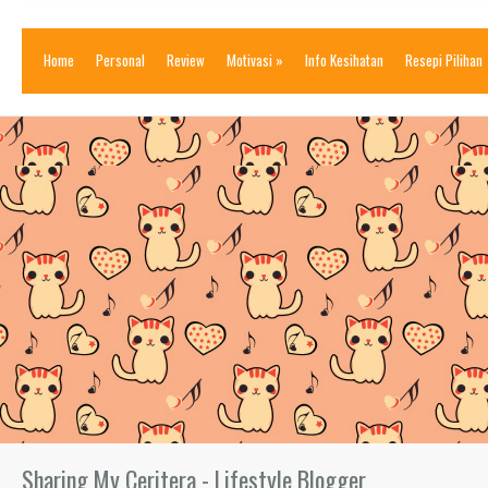
Home
Personal
Review
Motivasi
»
Info Kesihatan
Resepi Pilihan
Sharing My Ceritera - Lifestyle Blogger