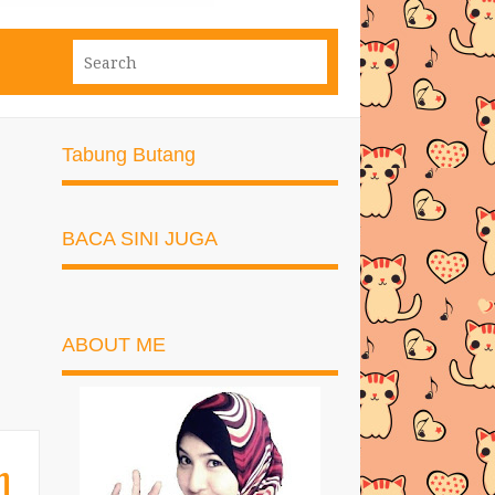
Tabung Butang
BACA SINI JUGA
ABOUT ME
n