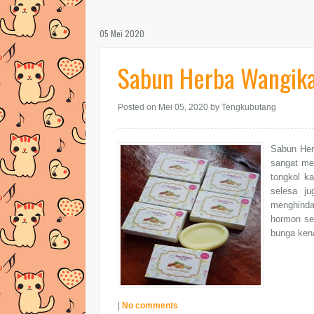
05 Mei 2020
Sabun Herba Wangika
Posted on Mei 05, 2020
by Tengkubutang
Sabun Her
sangat mem
tongkol k
selesa j
menghinda
hormon se
bunga ken
|
No comments