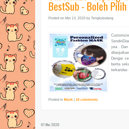
BestSub - Boleh Pilih
Posted on Mei 13, 2020
by Tengkubutang
Customize
SendiriDi
yea.. Dan
dilanjutk
Dengar ce
berita sek
terkandas 
Posted in
Mask
|
18 comments
07 Mei 2020