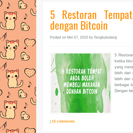
5 Restoran Tempa
dengan Bitcoin
Posted on Mei 07, 2020
by Tengkubutang
5 Restora
ketika bit
yang mera
lebih dari
lebih dari
berbagai b
Dengan beg
|
15 comments