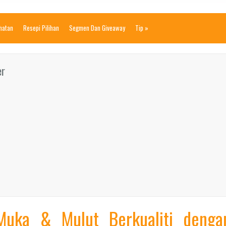
ihatan
Resepi Pilihan
Segmen Dan Giveaway
Tip
»
er
Muka & Mulut Berkualiti denga