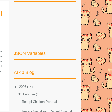
n
u,
ak
JSON Variables
ak
ak
di
k.
Arkib Blog
▼
2026
(14)
▼
Februari
(13)
Resepi Chicken Perattal
Resepi Nasi Ayam Penyet Original