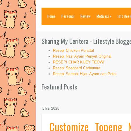
Home
Personal
Review
Motivasi
»
Info Kes
Sharing My Ceritera - Lifestyle Blogg
Resepi Chicken Perattal
Resepi Nasi Ayam Penyet Original
RESEPI CHAR KUEY TEOW!
Resepi Spaghetti Carbonara
Resepi Sambal Hijau Ayam dan Petai
Featured Posts
13 Mei 2020
Customize Topeng 