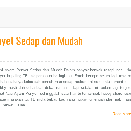
nyet Sedap dan Mudah
si Ayam Penyet Sedap dan Mudah Dalam banyak-banyak resepi nasi, Na
et la paling TB tak pernah cuba lagi tau. Entah kenapa belum lagi rasa n
hal selalunya kalau dah pernah rasa sedap makan kat satu-satu tempat tu 
bby mesti dah cuba buat dekat rumah.. Tapi setakat ni, belum lagi terger
uat Nasi Ayam Penyet, sehinggalah satu hari tu ternampak hubby share rese
 page masakan tu, TB mula terbau bau yang hubby tu tengah plan nak mas
 Penyet.. Haa...
Read More