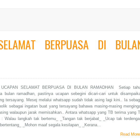
SELAMAT BERPUASA DI BULA
 UCAPAN SELAMAT BERPUASA DI BULAN RAMADHAN Setiap tah
iba bulan ramadhan, pastinya ucapan sebegini dicari-cari untuk disampaik
g tersayang. Mesej melalui whatsapp sudah tidak asing lagi kini.. Ia sebag
bolik sebagai ingatan buat yang tersayang bahawa masing-masing menginga
sing walaupun jarak memisahkan.. Antara whatsapp yang TB terima yang 
h : Walau langkah tak bertemu_ _Tangan tak berjabat_ _Ucap tak terdenga
 bertentang_ _Mohon maaf segala kesilapan_ _Kerana...
Read More