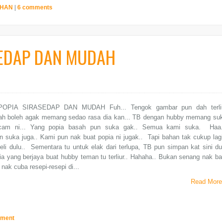
IHAN
|
6 comments
SEDAP DAN MUDAH
OPIA SIRASEDAP DAN MUDAH Fuh... Tengok gambar pun dah terli
ah boleh agak memang sedao rasa dia kan... TB dengan hubby memang su
cam ni... Yang popia basah pun suka gak.. Semua kami suka. Haa.
 suka juga.. Kami pun nak buat popia ni jugak.. Tapi bahan tak cukup lagi
li dulu.. Sementara tu untuk elak dari terlupa, TB pun simpan kat sini du
ia yang berjaya buat hubby teman tu terliur.. Hahaha.. Bukan senang nak ba
k nak cuba resepi-resepi di...
Read More
mment