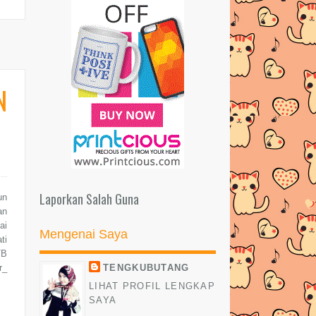
N
Laporkan Salah Guna
un
an
ai
Mengenai Saya
ti
TB
TENGKUBUTANG
r_
LIHAT PROFIL LENGKAP
SAYA