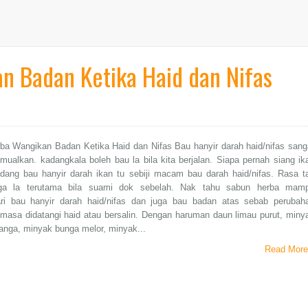
n Badan Ketika Haid dan Nifas
ba Wangikan Badan Ketika Haid dan Nifas Bau hanyir darah haid/nifas sang
ualkan. kadangkala boleh bau la bila kita berjalan. Siapa pernah siang ik
adang bau hanyir darah ikan tu sebiji macam bau darah haid/nifas. Rasa t
uga la terutama bila suami dok sebelah. Nak tahu sabun herba mam
ri bau hanyir darah haid/nifas dan juga bau badan atas sebab perubah
masa didatangi haid atau bersalin. Dengan haruman daun limau purut, miny
anga, minyak bunga melor, minyak...
Read More