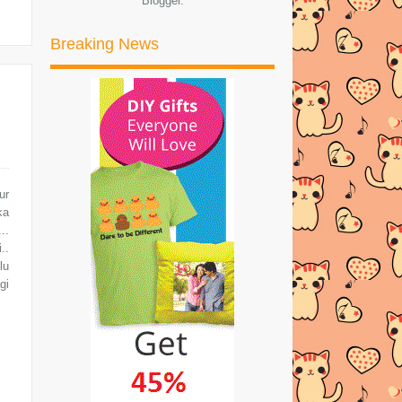
Blogger
.
►
2017
(245)
Breaking News
►
2016
(269)
►
2015
(327)
►
2014
(522)
►
2013
(481)
►
2012
(24)
ur
ka
..
..
lu
gi