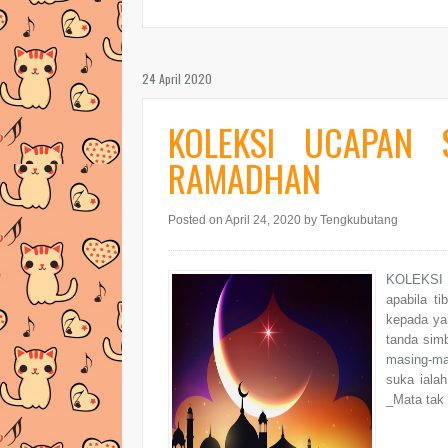
24 April 2020
KOLEKSI UCAPAN 
RAMADHAN
Posted on April 24, 2020
by Tengkubutang
KOLEKSI
apabila t
kepada yan
tanda sim
masing-ma
suka iala
_Mata tak