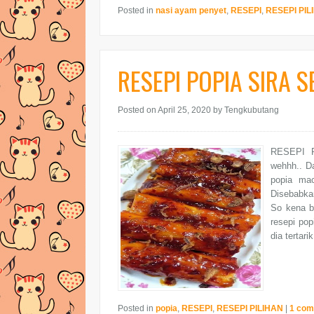
Posted in
nasi ayam penyet
,
RESEPI
,
RESEPI PIL
RESEPI POPIA SIRA 
Posted on April 25, 2020
by Tengkubutang
RESEPI P
wehhh.. D
popia ma
Disebabkan
So kena be
resepi pop
dia tertari
Posted in
popia
,
RESEPI
,
RESEPI PILIHAN
|
1 co