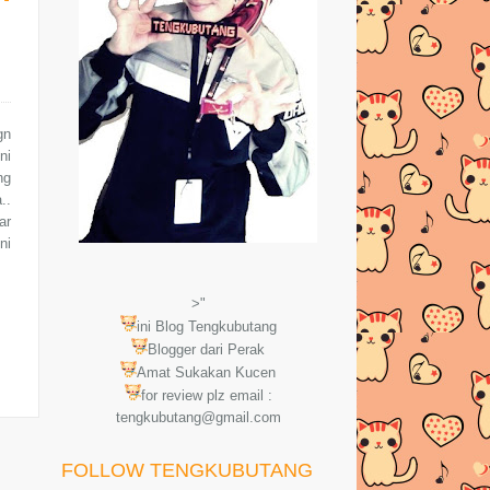
gn
ni
ng
..
ar
ni
>"
ini Blog Tengkubutang
Blogger dari Perak
Amat Sukakan Kucen
for review plz email :
tengkubutang@gmail.com
FOLLOW TENGKUBUTANG