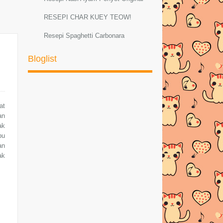
RESEPI CHAR KUEY TEOW!
Resepi Spaghetti Carbonara
Resepi Sambal Hijau Ayam dan Petai
Bloglist
Resepi ayam masak lemak cili padi
RESEPI MEE GORENG
BASAHBahanMee kuning
at
1bungkus di...
an
ak
AYAM PADPHEK (Masakan Thai
pu
Original)
an
ak
Resepi Ketam Masak Pedas Ala
ThaiBahan-bahan :--K...
PELBAGAI RESEPI SPAGHETTI
CARBONARA
Resepi Sotong Masak Ala Thai