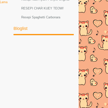
 Lama
RESEPI CHAR KUEY TEOW!
Resepi Spaghetti Carbonara
Resepi Sambal Hijau Ayam dan Petai
Bloglist
Resepi ayam masak lemak cili padi
RESEPI MEE GORENG
BASAHBahanMee kuning
1bungkus di...
AYAM PADPHEK (Masakan Thai
Original)
Resepi Ketam Masak Pedas Ala
ThaiBahan-bahan :--K...
PELBAGAI RESEPI SPAGHETTI
CARBONARA
Resepi Sotong Masak Ala Thai