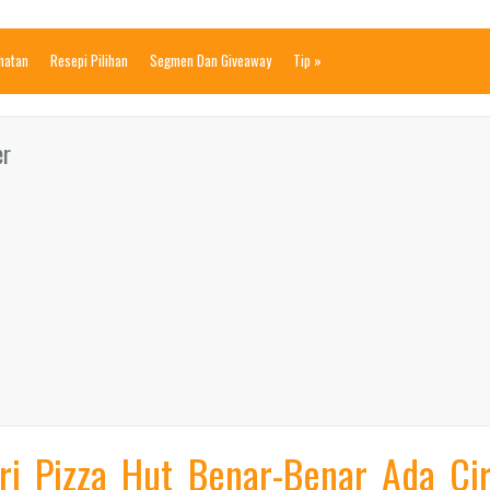
ihatan
Resepi Pilihan
Segmen Dan Giveaway
Tip
»
er
ri Pizza Hut Benar-Benar Ada Cir