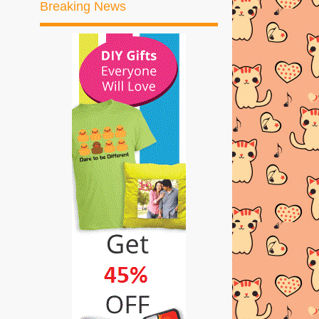
Breaking News
►
2017
(245)
►
2016
(269)
►
2015
(327)
►
2014
(522)
►
2013
(481)
►
2012
(24)