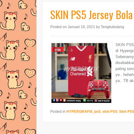
SKIN PS5 Jersey Bola
Posted on Januari 16, 2021
by Tengkubutang
SKIN PS5 
di Hypergr
Sebenarnya
disebabkan
paling ses
ye.. heheh
ya.. TB ak
Posted in
HYPERGRAFIX
,
ps5
,
skin PS5
,
Skin PS5