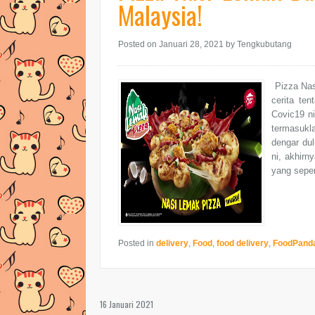
Malaysia!
Posted on Januari 28, 2021
by Tengkubutang
Pizza Nas
cerita te
Covic19 ni
termasukla
dengar du
ni, akhirn
yang seper
Posted in
delivery
,
Food
,
food delivery
,
FoodPand
16 Januari 2021