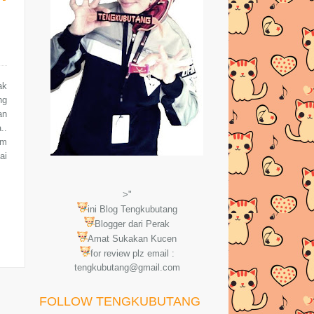
ak
ng
an
..
um
ai
>"
ini Blog Tengkubutang
Blogger dari Perak
Amat Sukakan Kucen
for review plz email :
tengkubutang@gmail.com
FOLLOW TENGKUBUTANG