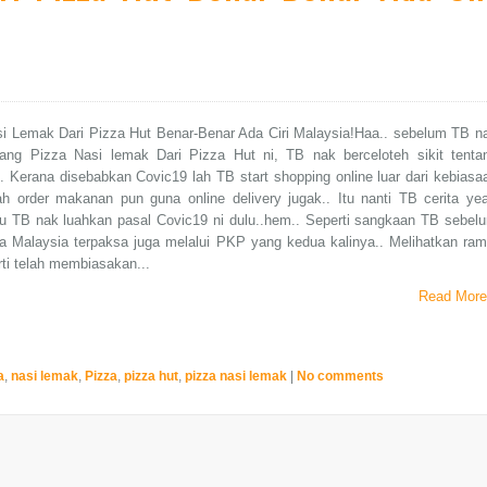
i Lemak Dari Pizza Hut Benar-Benar Ada Ciri Malaysia!Haa.. sebelum TB n
ntang Pizza Nasi lemak Dari Pizza Hut ni, TB nak berceloteh sikit tenta
. Kerana disebabkan Covic19 lah TB start shopping online luar dari kebiasa
h order makanan pun guna online delivery jugak.. Itu nanti TB cerita yea
lu TB nak luahkan pasal Covic19 ni dulu..hem.. Seperti sangkaan TB sebel
ya Malaysia terpaksa juga melalui PKP yang kedua kalinya.. Melihatkan ram
ti telah membiasakan...
Read More
a
,
nasi lemak
,
Pizza
,
pizza hut
,
pizza nasi lemak
|
No comments