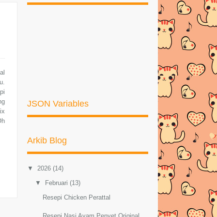
al
u.
pi
ng
JSON Variables
ix
Oh
Arkib Blog
▼
2026
(14)
▼
Februari
(13)
Resepi Chicken Perattal
Resepi Nasi Ayam Penyet Original