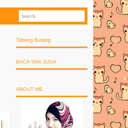
Tabung Butang
BACA SINI JUGA
ABOUT ME
i