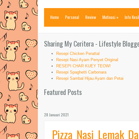
Home
Personal
Review
Motivasi
»
Info Kes
Sharing My Ceritera - Lifestyle Blogg
Resepi Chicken Perattal
Resepi Nasi Ayam Penyet Original
RESEPI CHAR KUEY TEOW!
Resepi Spaghetti Carbonara
Resepi Sambal Hijau Ayam dan Petai
Featured Posts
28 Januari 2021
Pizza Nasi Lemak Da