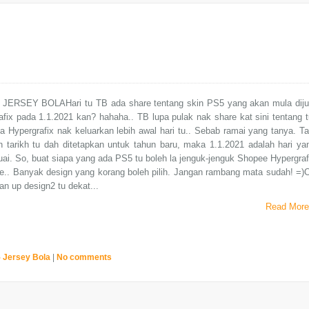
JERSEY BOLAHari tu TB ada share tentang skin PS5 yang akan mula diju
afix pada 1.1.2021 kan? hahaha.. TB lupa pulak nak share kat sini tentang t
 Hypergrafix nak keluarkan lebih awal hari tu.. Sebab ramai yang tanya. Ta
 tarikh tu dah ditetapkan untuk tahun baru, maka 1.1.2021 adalah hari ya
uai. So, buat siapa yang ada PS5 tu boleh la jenguk-jenguk Shopee Hypergraf
e.. Banyak design yang korang boleh pilih. Jangan rambang mata sudah! =)
an up design2 tu dekat...
Read More
 Jersey Bola
|
No comments