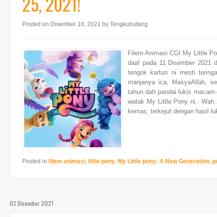
25, 2021!
Posted on Disember 10, 2021
by Tengkubutang
Filem Animasi CGI My Little P
daa! pada 11 Disember 2021 
tengok kartun ni mesti terin
manjanya ica, MasyaAllah, s
tahun dah pandai lukis macam-
watak My Little Pony ni.. Wah
kemas, terkejut dengan hasil l
Posted in
filem animasi
,
little pony
,
My Little pony: A New Generation
,
p
03 Disember 2021