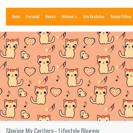
Home
Personal
Review
Motivasi
»
Info Kesihatan
Resepi Pilihan
Sharing My Ceritera - Lifestyle Blogger