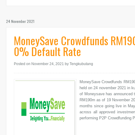
24 November 2021
MoneySave Crowdfunds RM190m
0% Default Rate
Posted on November 24, 2021
by Tengkubutang
MoneySave Crowdfunds RM190m
held on 24 november 2021 in k
of Moneysave has announced t
RM190m as of 19 November 202
months since going live in Ma
across all approved investme
performing P2P Crowdfunding Pla