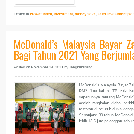
Posted in
crowdfunded
,
investment
,
money save
,
safer investment pla
McDonald’s Malaysia Bayar Za
Bagi Tahun 2021 Yang Berjuml
Posted on November 24, 2021
by Tengkubutang
McDonald’s Malaysia Bayar Zak
RM2 JutaHari ni TB nak berc
sepenuhnya tentang McDonald's 
adalah rangkaian global perk
restoran di seluruh dunia denga
Sepanjang 39 tahun McDonald’
lebih 13.5 juta pelanggan sebulan