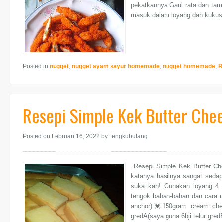
pekatkannya.Gaul rata dan tam
masuk dalam loyang dan kukus s
Posted in
nugget
,
nugget ayam sayur homemade
,
nugget homemade
,
R
Resepi Simple Kek Butter Che
Posted on Februari 16, 2022
by Tengkubutang
Resepi Simple Kek Butter Ch
katanya hasilnya sangat sed
suka kan! Gunakan loyang 4 s
tengok bahan-bahan dan cara
anchor)💓150gram cream chee
gredA(saya guna 6bji telur gre