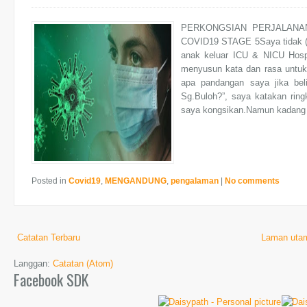
PERKONGSIAN PERJALANA
COVID19 STAGE 5Saya tidak (lag
anak keluar ICU & NICU Hospi
menyusun kata dan rasa untuk m
apa pandangan saya jika beli
Sg.Buloh?”, saya katakan ring
saya kongsikan.Namun kadang s
Posted in
Covid19
,
MENGANDUNG
,
pengalaman
|
No comments
Catatan Terbaru
Laman uta
Langgan:
Catatan (Atom)
Facebook SDK