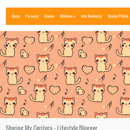
Home
Personal
Review
Motivasi
»
Info Kesihatan
Resepi Pilihan
Sharing My Ceritera - Lifestyle Blogger