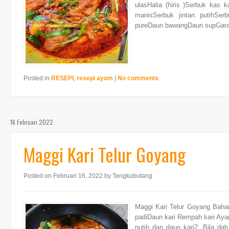
ulasHalia (hiris )Serbuk kas 
manisSerbuk jintan putihSer
pureDaun bawangDaun supGaram
Posted in
RESEPI
,
resepi ayam
|
No comments
16 Februari 2022
Maggi Kari Telur Goyang
Posted on Februari 16, 2022
by Tengkubutang
Maggi Kari Telur Goyang Bahan
padiDaun kari Rempah kari Aya
putih dan daun kari2. Bila da