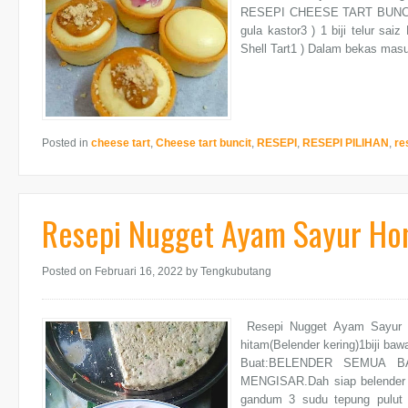
RESEPI CHEESE TART BUNCIT n
gula kastor3 ) 1 biji telur sa
Shell Tart1 ) Dalam bekas masu
Posted in
cheese tart
,
Cheese tart buncit
,
RESEPI
,
RESEPI PILIHAN
,
re
Resepi Nugget Ayam Sayur H
Posted on Februari 16, 2022
by Tengkubutang
Resepi Nugget Ayam Sayur 
hitam(Belender kering)1biji baw
Buat:BELENDER SEMUA 
MENGISAR.Dah siap belender 
gandum 3 sudu tepung pulut 