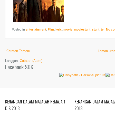
Posted in
entertainment
,
Film
,
lyric
,
movie
,
moviestunt
,
stunt
,
tv
|
No c
Catatan Terbaru
Laman uta
Langgan:
Catatan (Atom)
Facebook SDK
KENANGAN DALAM MAJALAH REMAJA 1
KENANGAN DALAM MAJALA
DIS 2013
2013