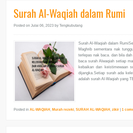
Surah Al-Waqiah dalam Rumi
Posted on Julai 06, 2023
by Tengkubutang
Surah Al-Waqiah dalam RumiSeb
Maghrib sementara nak tunggu
terlepas nak baca. dan bila dah
baca surah Alwaqiah setiap ma
kebaikan dan keistimewaan s
dijangka.Setiap surah ada kele
adalah surah Al-Waqiah yang TB 
Posted in
AL-WAQIAH
,
Murah rezeki
,
SURAH AL-WAQIAH
,
zikir
|
1 com