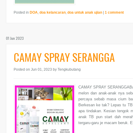
Posted in
DOA
,
doa kelancaran
,
doa untuk anak ujian
|
1 comment
01 Jun 2023
CAMAY SPRAY SERANGGA
Posted on Jun 01, 2023
by Tengkubutang
CAMAY SPRAY SERANGGABaru-b
melon dan anak-anak nya seba
percaya sebab masa cium bau 
Berkesan ke tak? Lepas tu TB 
apa tindakan. Kesian tengok m
anak TB pun start dah merah
tergaru-garu je macam beruk. Eh