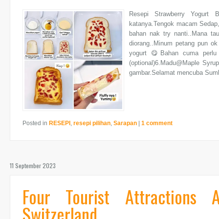
Resepi Strawberry Yogurt B
katanya.Tengok macam Sedap, l
bahan nak try nanti..Mana ta
diorang..Minum petang pun o
yogurt 😋Bahan cuma perlu a
(optional)6.Madu@Maple Syrup 
gambar.Selamat mencuba Sumber
Posted in
RESEPI
,
resepi pilihan
,
Sarapan
|
1 comment
11 September 2023
Four Tourist Attractions 
Switzerland