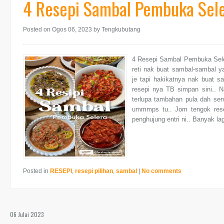
4 Resepi Sambal Pembuka Sel
Posted on Ogos 06, 2023
by Tengkubutang
4 Resepi Sambal Pembuka Selera
reti nak buat sambal-sambal
je tapi hakikatnya nak buat s
resepi nya TB simpan sini.. N
terlupa tambahan pula dah sem
ummmps tu.. Jom tengok resepi
penghujung entri ni.. Banyak lag
Posted in
RESEPI
,
resepi pilihan
,
sambal
|
No comments
06 Julai 2023