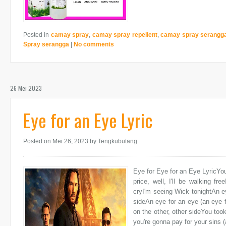
Posted in
camay spray
,
camay spray repellent
,
camay spray serangg
Spray serangga
|
No comments
26 Mei 2023
Eye for an Eye Lyric
Posted on Mei 26, 2023
by Tengkubutang
Eye for Eye for an Eye LyricYou
price, well, I'll be walking fr
cryI'm seeing Wick tonightAn eye
sideAn eye for an eye (an eye for 
on the other, other sideYou to
you're gonna pay for your sins (