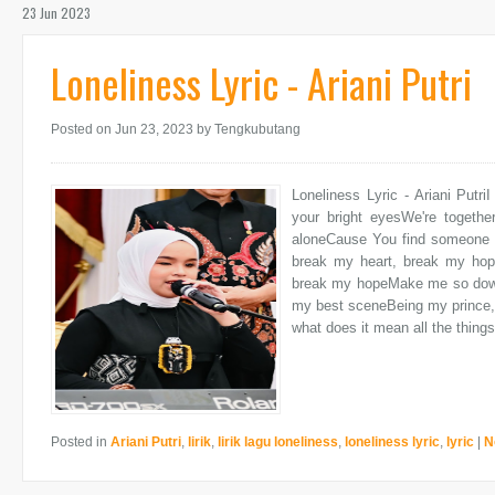
23 Jun 2023
Loneliness Lyric - Ariani Putri
Posted on Jun 23, 2023
by Tengkubutang
Loneliness Lyric - Ariani Putr
your bright eyesWe're togethe
aloneCause You find someone b
break my heart, break my ho
break my hopeMake me so down 
my best sceneBeing my prince, 
what does it mean all the things
Posted in
Ariani Putri
,
lirik
,
lirik lagu loneliness
,
loneliness lyric
,
lyric
|
N