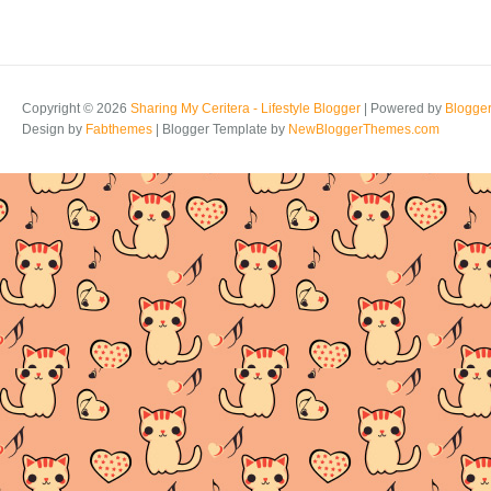
Copyright ©
2026
Sharing My Ceritera - Lifestyle Blogger
| Powered by
Blogge
Design by
Fabthemes
| Blogger Template by
NewBloggerThemes.com