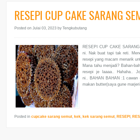
RESEPI CUP CAKE SARANG SE
Posted on Julai 03, 2023
by Tengkubutang
RESEPI CUP CAKE SARANG SE
ni. Nak buat tapi tak reti. Me
resepi yang macam menarik untu
Mana tahu menjadi? Bahan-bah
resepi je laaaa.. Hahaha..
ni.. BAHAN BAHAN :1 cawan g
makan butter(saya gune marjerin 
Posted in
cupcake sarang semut
,
kek
,
kek sarang semut
,
RESEPI
,
RES