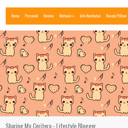
Home
Personal
Review
Motivasi
»
Info Kesihatan
Resepi Pilihan
Sharing My Ceritera - Lifestyle Blogger