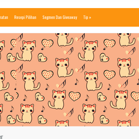
ihatan
Resepi Pilihan
Segmen Dan Giveaway
Tip
»
er