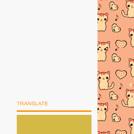
RESEPI MEE GORENG
BASAHBahanMee kuning
1bungkus di...
AYAM PADPHEK (Masakan Thai
Original)
Resepi Ketam Masak Pedas Ala
ThaiBahan-bahan :--K...
PELBAGAI RESEPI SPAGHETTI
CARBONARA
Resepi Sotong Masak Ala Thai
Sotong Masak Ala Thai Sedapppppp
TRANSLATE
JADUAL BERBUKA PUASA DAN
IMSAK 2026
►
Januari
(1)