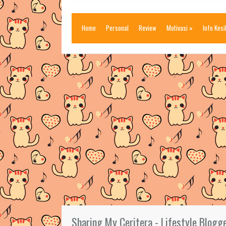
Home
Personal
Review
Motivasi
»
Info Kes
Sharing My Ceritera - Lifestyle Blogg