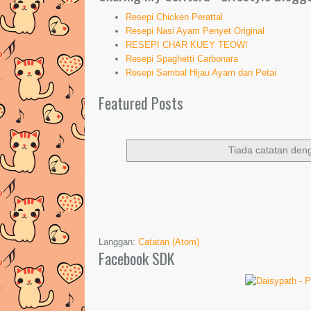
Resepi Chicken Perattal
Resepi Nasi Ayam Penyet Original
RESEPI CHAR KUEY TEOW!
Resepi Spaghetti Carbonara
Resepi Sambal Hijau Ayam dan Petai
Featured Posts
Tiada catatan den
Langgan:
Catatan (Atom)
Facebook SDK