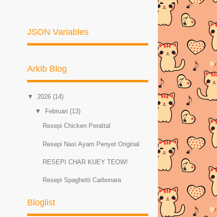
JSON Variables
Arkib Blog
▼
2026
(14)
▼
Februari
(13)
Resepi Chicken Perattal
Resepi Nasi Ayam Penyet Original
RESEPI CHAR KUEY TEOW!
Resepi Spaghetti Carbonara
Resepi Sambal Hijau Ayam dan Petai
Bloglist
Resepi ayam masak lemak cili padi