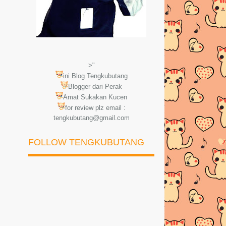
>"
ini Blog Tengkubutang
Blogger dari Perak
Amat Sukakan Kucen
for review plz email :
tengkubutang@gmail.com
FOLLOW TENGKUBUTANG