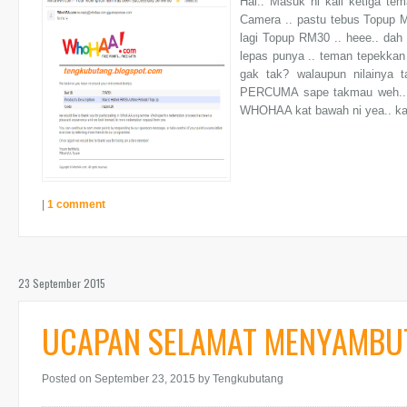
Hai.. Masuk ni kali ketiga te
Camera .. pastu tebus Topup
lagi Topup RM30 .. heee.. dah 
lepas punya .. teman tepekkan 
gak tak? walaupun nilainya 
PERCUMA sape takmau weh.. heh
WHOHAA kat bawah ni yea.. kal
|
1 comment
23 September 2015
UCAPAN SELAMAT MENYAMBUT
Posted on September 23, 2015
by Tengkubutang