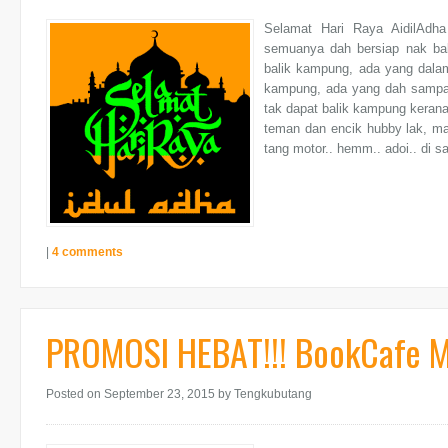
Selamat Hari Raya AidilAdh
semuanya dah bersiap nak bal
balik kampung, ada yang dala
kampung, ada yang dah sampai 
tak dapat balik kampung kerana
teman dan encik hubby lak, m
tang motor.. hemm.. adoi.. di s
|
4 comments
PROMOSI HEBAT!!! BookCafe 
Posted on September 23, 2015
by Tengkubutang