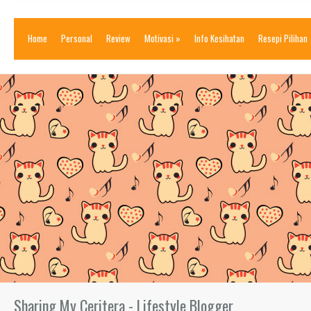
Home
Personal
Review
Motivasi
»
Info Kesihatan
Resepi Pilihan
Sharing My Ceritera - Lifestyle Blogger