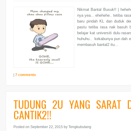
Nikmat Bantal Busuk!! | heheh
nya yea... ehehehe.. tetiba ra
baru pindah KL dan duduk d
pastu tetiba rasa nak basuh 
belajar kat universiti dulu ras
huhuhu.. kekabunya pun dah en
membasuh bantal2 itu...
|
7 comments
TUDUNG 2U YANG SARAT 
CANTIK2!!
Posted on September 22, 2015
by Tengkubutang