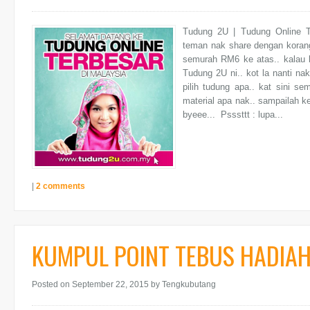
Tudung 2U | Tudung Online T
teman nak share dengan korang 
semurah RM6 ke atas.. kalau k
Tudung 2U ni.. kot la nanti na
pilih tudung apa.. kat sini s
material apa nak.. sampailah k
byeee... Psssttt : lupa...
|
2 comments
KUMPUL POINT TEBUS HADIAH
Posted on September 22, 2015
by Tengkubutang