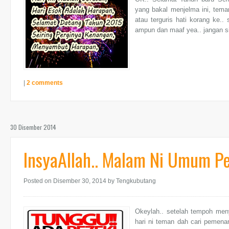
yang bakal menjelma ini, tema
atau terguris hati korang ke.
ampun dan maaf yea.. jangan s
|
2 comments
30 Disember 2014
InsyaAllah.. Malam Ni Umum P
Posted on Disember 30, 2014
by Tengkubutang
Okeylah.. setelah tempoh meny
hari ni teman dah cari pemen