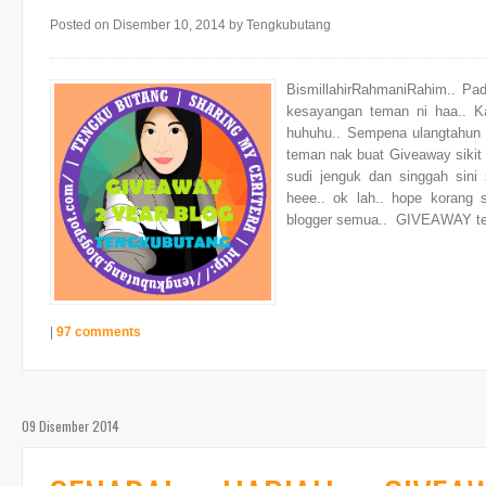
Posted on Disember 10, 2014
by Tengkubutang
BismillahirRahmaniRahim.. Pa
kesayangan teman ni haa.. Ka
huhuhu.. Sempena ulangtahu
teman nak buat Giveaway sikit 
sudi jenguk dan singgah sini 
heee.. ok lah.. hope korang s
blogger semua.. GIVEAWAY ter
|
97 comments
09 Disember 2014