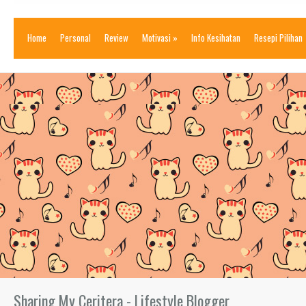
Home
Personal
Review
Motivasi
»
Info Kesihatan
Resepi Pilihan
Sharing My Ceritera - Lifestyle Blogger