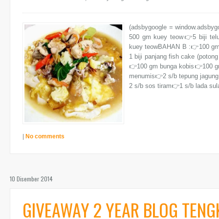
(adsbygoogle = window.adsby
500 gm kuey teow👉5 biji telu
kuey teowBAHAN B :👉100 gm u
1 biji panjang fish cake (poton
👉100 gm bunga kobis👉100 gm
menumis👉2 s/b tepung jagung
2 s/b sos tiram👉1 s/b lada su
|
No comments
10 Disember 2014
GIVEAWAY 2 YEAR BLOG TEN