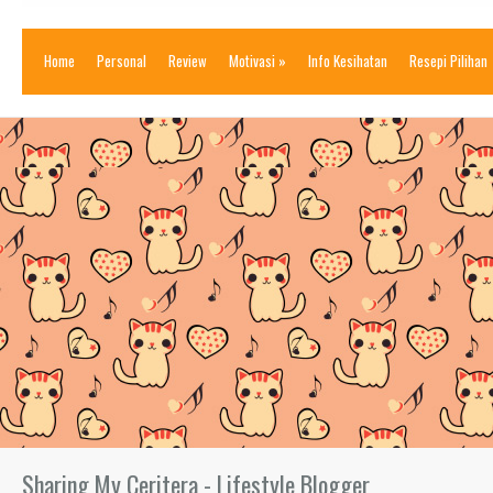
Home
Personal
Review
Motivasi
»
Info Kesihatan
Resepi Pilihan
Sharing My Ceritera - Lifestyle Blogger