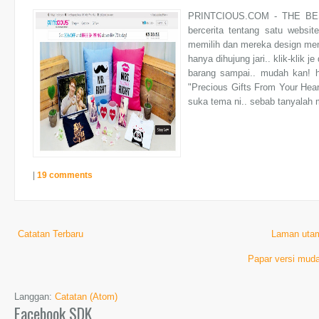
PRINTCIOUS.COM - THE BES
bercerita tentang satu websi
memilih dan mereka design meng
hanya dihujung jari.. klik-klik 
barang sampai.. mudah kan! ha
"Precious Gifts From Your Hea
suka tema ni.. sebab tanyalah
|
19 comments
Catatan Terbaru
Laman uta
Papar versi muda
Langgan:
Catatan (Atom)
Facebook SDK