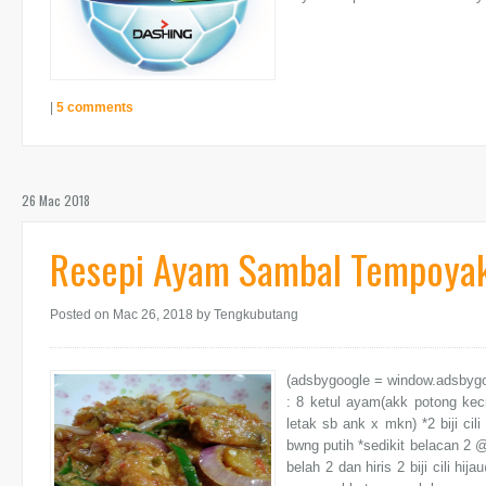
|
5 comments
26 Mac 2018
Resepi Ayam Sambal Tempoya
Posted on Mac 26, 2018
by Tengkubutang
(adsbygoogle = window.adsbygo
: 8 ketul ayam(akk potong keci
letak sb ank x mkn) *2 biji cil
bwng putih *sedikit belacan 2
belah 2 dan hiris 2 biji cili hi