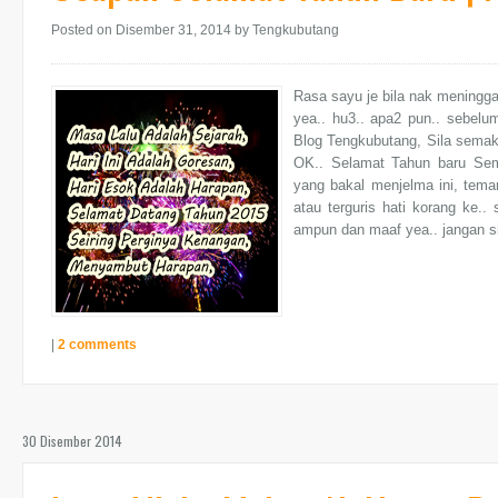
Posted on Disember 31, 2014
by Tengkubutang
Rasa sayu je bila nak meninggal
yea.. hu3.. apa2 pun.. sebel
Blog Tengkubutang, Sila semak L
OK.. Selamat Tahun baru Sem
yang bakal menjelma ini, tema
atau terguris hati korang ke.
ampun dan maaf yea.. jangan s
|
2 comments
30 Disember 2014