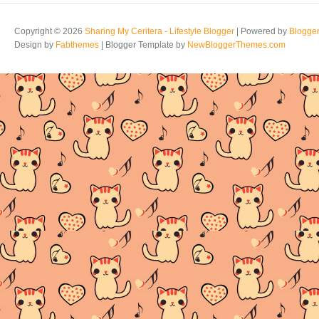
Copyright ©
2026
Sharing My Ceritera - Lifestyle Blogger
| Powered by
Blogge
Design by
Fabthemes
| Blogger Template by
NewBloggerThemes.com