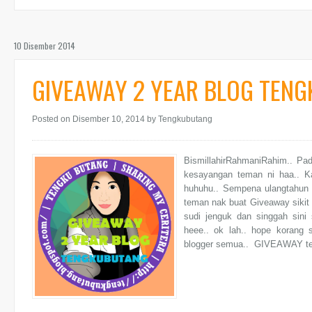
10 Disember 2014
GIVEAWAY 2 YEAR BLOG TEN
Posted on Disember 10, 2014
by Tengkubutang
BismillahirRahmaniRahim.. Pa
kesayangan teman ni haa.. Ka
huhuhu.. Sempena ulangtahu
teman nak buat Giveaway sikit 
sudi jenguk dan singgah sini 
heee.. ok lah.. hope korang s
blogger semua.. GIVEAWAY ter