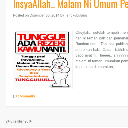
InsyaAllah.. Malam Ni Umum P
Posted on Disember 30, 2014
by Tengkubutang
Okeylah.. setelah tempoh meny
hari ni teman dah cari pemen
Random.org.. Tapi nak publish
settle kan bab.. Opss.. takleh
baco ayat ni.. heeee.. shhhhhh.
malam ni teman umumkan pemena
keputusan diumumkan,...
|
3 comments
24 Disember 2014