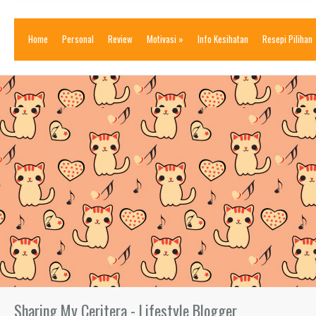
Home
Personal
Review
Motivasi
»
Info Kesihatan
Resepi Pilihan
Sharing My Ceritera - Lifestyle Blogger