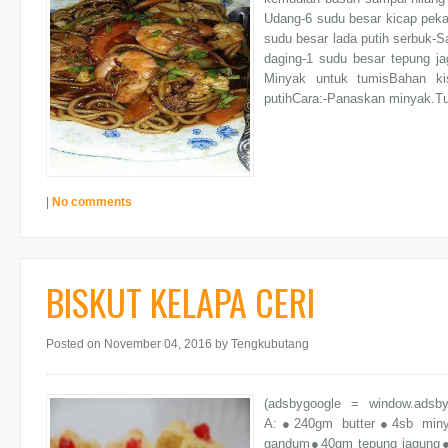
Udang-6 sudu besar kicap pekat
sudu besar lada putih serbuk-S
daging-1 sudu besar tepung ja
Minyak untuk tumisBahan kis
putihCara:-Panaskan minyak.Tu
|
No comments
BISKUT KELAPA CERI
Posted on November 04, 2016
by Tengkubutang
(adsbygoogle = window.adsb
A:●240gm butter●4sb miny
gandum●40gm tepung jagung●6