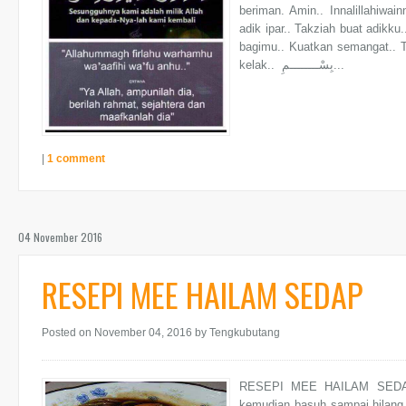
beriman. Amin.. Innalillahiwainnailaihirojiun... نَّـا إِلَيْهِ رَاجِعونَ
adik ipar.. Takziah buat adikk
bagimu.. Kuatkan semangat.. 
kelak.. بِسْــــــــمِ...
|
1 comment
04 November 2016
RESEPI MEE HAILAM SEDAP
Posted on November 04, 2016
by Tengkubutang
RESEPI MEE HAILAM SEDAP B
kemudian basuh sampai hilang 