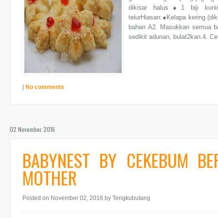
dikisar halus●1 biji kun
telurHiasan:●Kelapa kering (di
bahan A2. Masukkan semua bah
sedikit adunan, bulat2kan.4. C
|
No comments
02 November 2016
BABYNEST BY CEKEBUM BE
MOTHER
Posted on November 02, 2016
by Tengkubutang