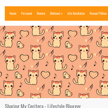
Home
Personal
Review
Motivasi
»
Info Kesihatan
Resepi Pilihan
Sharing My Ceritera - Lifestyle Blogger