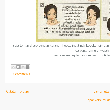
saja teman share dengan korang.. heee.. ingat nak kedekut simpan se
jea pun.. jom urut waja
buat kawan2 yg teman lum bw tu.. nti te
|
8 comments
Catatan Terbaru
Laman uta
Papar versi muda