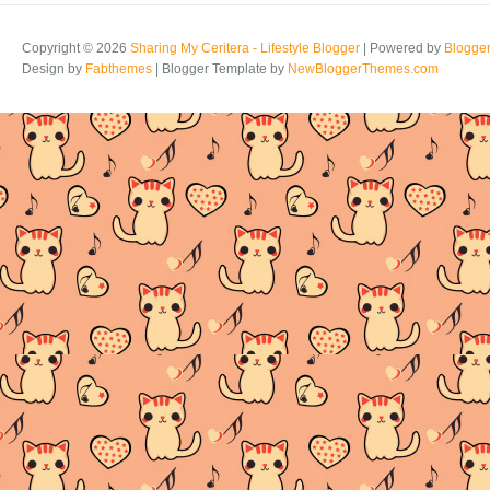
Copyright ©
2026
Sharing My Ceritera - Lifestyle Blogger
| Powered by
Blogge
Design by
Fabthemes
| Blogger Template by
NewBloggerThemes.com