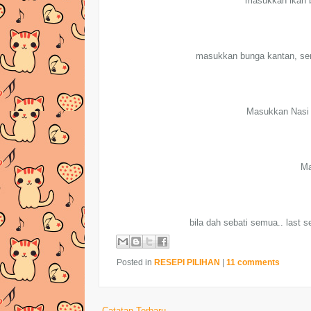
masukkan ikan bi
masukkan bunga kantan, ser
Masukkan Nasi t
Ma
bila dah sebati semua.. last s
Posted in
RESEPI PILIHAN
|
11 comments
Catatan Terbaru