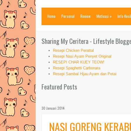
Home
Personal
Review
Motivasi
»
Info Kes
Sharing My Ceritera - Lifestyle Blogg
Resepi Chicken Perattal
Resepi Nasi Ayam Penyet Original
RESEPI CHAR KUEY TEOW!
Resepi Spaghetti Carbonara
Resepi Sambal Hijau Ayam dan Petai
Featured Posts
30 Januari 2014
NASI GORENG KERA