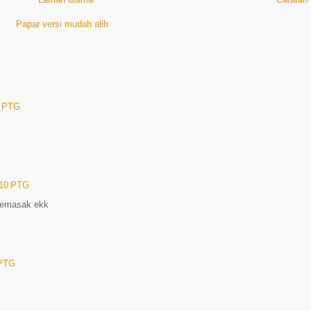
Papar versi mudah alih
1 PTG
:10 PTG
memasak ekk
 PTG