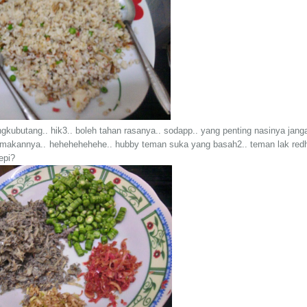
gkubutang.. hik3.. boleh tahan rasanya.. sodapp.. yang penting nasinya jang
 memakannya.. hehehehehehe.. hubby teman suka yang basah2.. teman lak red
epi?