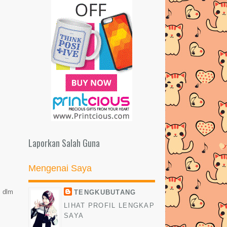
LIST PEMENANG ANUGERAH
JUARA LAGU KE 28 #AJL28
TEN...
SUNNAH DAN ADAB DI HARI
JUMAAT
Warna dan Personaliti Diri -
Tengkubutang
SEMAKAN STATUS KEPUTUSAN
PERMOHONAN BANTUAN
RAKYAT...
Laporkan Salah Guna
2nd Giveaway by Nina
Mengenai Saya
SYARAT BARU BAGI JEMAAH
PEREMPUAN--WANITA WAJIB
BA...
n dlm
TENGKUBUTANG
LIHAT PROFIL LENGKAP
Giveaway Saya Nak RM300 Angpow
SAYA
Daripada Nile.com.my