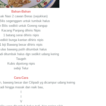
Bahan-Bahan
ak Nasi 2 cawan Beras (sejukkan)
Bilis segenggam untuk tumbuk halus
n Bilis sedikit untuk Goreng rangup
Kacang Panjang dihiris Nipis
1 batang serai dihiris nipis
sedikit bunga kantan dihiris nipis
1 biji Bawang besar dihiris nipis
 ulas bawang putih ditumbuk halus
ipadi ditumbuk halus dgn sedikit udang kering
Taugeh
Kubis dipotong nipis
sebiji Telur
Cara-Cara
h, bawang besar dan Cilipadi yg dicampur udang keirng
adi hingga masak dan naik bau,
I
I
V