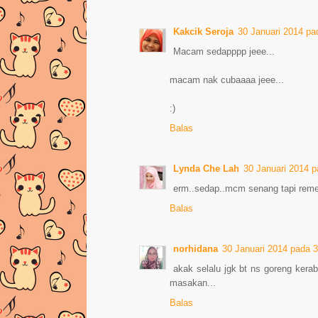
Kakcik Seroja
30 Januari 2014 p
Macam sedapppp jeee...
macam nak cubaaaa jeee...
:)
Balas
Lynda Che Lah
30 Januari 2014 
erm..sedap..mcm senang tapi remeh
Balas
norhidana
30 Januari 2014 pada 
akak selalu jgk bt ns goreng kerab
masakan...
Balas