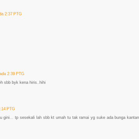
ada 2:37 PTG
pada 2:39 PTG
 sbb byk kena hiris..hihi
3:14 PTG
u gini... tp sesekali lah sbb kt umah tu tak ramai yg suke ada bunga kanta