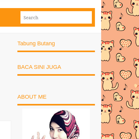
Tabung Butang
BACA SINI JUGA
ABOUT ME