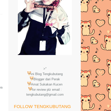
>"
ini Blog Tengkubutang
Blogger dari Perak
Amat Sukakan Kucen
ea
for review plz email :
tengkubutang@gmail.com
FOLLOW TENGKUBUTANG