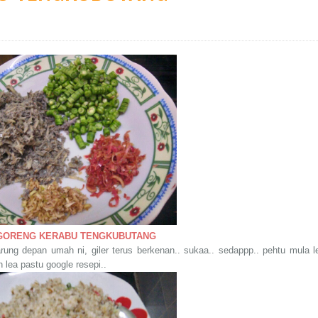
 GORENG KERABU TENGKUBUTANG
ung depan umah ni, giler terus berkenan.. sukaa.. sedappp.. pehtu mula l
 lea pastu google resepi..