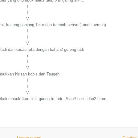
lis yang ditumbuk halus tadi, biar garing sikit..
I
I
V
ai, kacang panjang,Telur dan tambah perisa (kacau semua)
I
I
V
adi dan kacau rata dengan bahan2 goreng tadi
i
I
V
sukkan hirisan kobis dan Taugeh
I
I
V
ekali masuk Ikan bilis garing tu tadi.. Siap!! hee.. dap2 emm..
Laman utama
Catatan