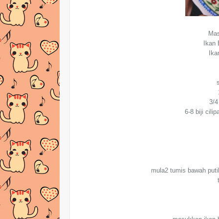
Mas
Ikan 
Ika
3/4
6-8 biji cil
mula2 tumis bawah puti
t