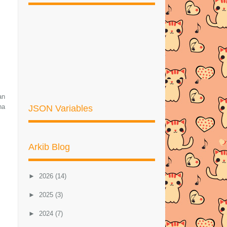
an
ha
JSON Variables
Arkib Blog
►
2026
(14)
►
2025
(3)
►
2024
(7)