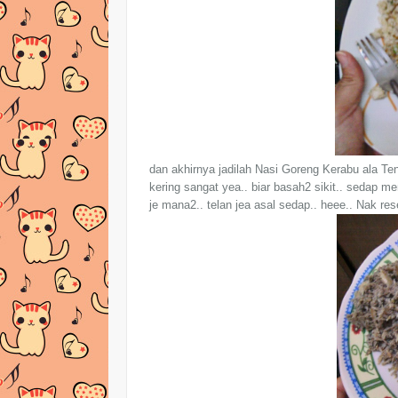
dan akhirnya jadilah Nasi Goreng Kerabu ala Ten
kering sangat yea.. biar basah2 sikit.. sedap
je mana2.. telan jea asal sedap.. heee.. Nak res