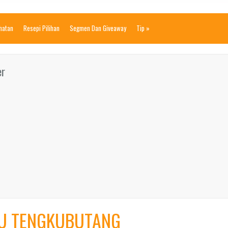
ihatan
Resepi Pilihan
Segmen Dan Giveaway
Tip
»
er
BU TENGKUBUTANG