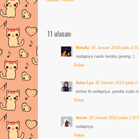
11 ulasan:
NinaAz
30 Januari 2014 pada 2:0
sedapnya nasik kerabu goreng :)
Balas
Asha Lya
30 Januari 2014 pada 2
amboi tb sedapnya..pandai suda 
Balas
Anum
30 Januari 2014 pada 2:20
sedapnya
Balas