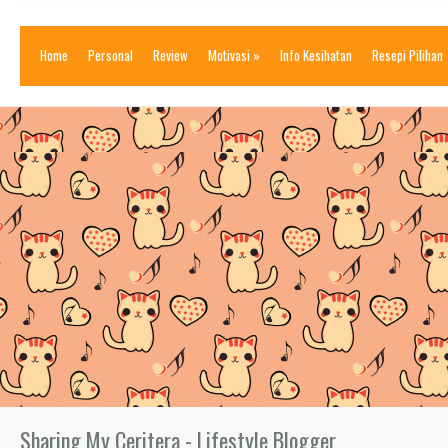
Home
Personal
Review
Motivasi
»
Info Kesihatan
Resepi Pilihan
Sharing My Ceritera - Lifestyle Blogger