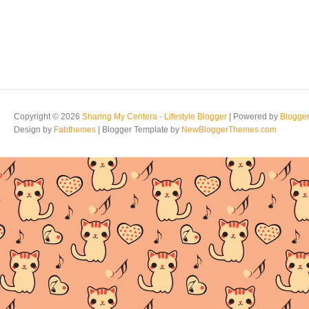
Copyright ©
2026
Sharing My Ceritera - Lifestyle Blogger
| Powered by
Blogge
Design by
Fabthemes
| Blogger Template by
NewBloggerThemes.com