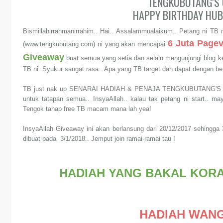
TENGKUBUTANG'S 
HAPPY BIRTHDAY HUB
Bismillahirrahmanirrahim.. Hai.. Assalammualaikum.. Petang ni 
6 Juta Page
(www.tengkubutang.com) ni yang akan mencapai
Giveaway
buat semua yang setia dan selalu mengunjungi blog kes
TB ni..Syukur sangat rasa.. Apa yang TB target dah dapat dengan ber 
TB just nak up
SENARAI HADIAH & PENAJA
TENGKUBUTANG'S
untuk tatapan semua.. InsyaAllah.. kalau tak petang ni start.. m
Tengok tahap free TB macam mana lah yea!
InsyaAllah Giveaway ini akan berlansung dari 20/12/2017 sehing
dibuat pada 3/1/2018.. Jemput join ramai-ramai tau !
HADIAH YANG BAKAL KORA
HADIAH WANG