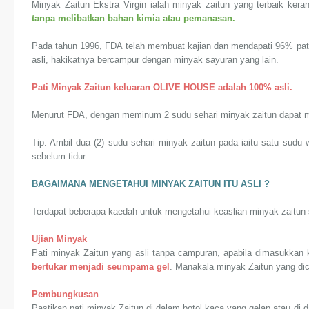
Minyak Zaitun Ekstra Virgin ialah minyak zaitun yang terbaik kera
tanpa melibatkan bahan kimia atau pemanasan.
Pada tahun 1996, FDA telah membuat kajian dan mendapati 96% pati 
asli, hakikatnya bercampur dengan minyak sayuran yang lain.
Pati Minyak Zaitun keluaran OLIVE HOUSE adalah 100% asli.
Menurut FDA, dengan meminum 2 sudu sehari minyak zaitun dapat m
Tip: Ambil dua (2) sudu sehari minyak zaitun pada iaitu satu sud
sebelum tidur.
BAGAIMANA MENGETAHUI MINYAK ZAITUN ITU ASLI ?
Terdapat beberapa kaedah untuk mengetahui keaslian minyak zaitun s
Ujian Minyak
Pati minyak Zaitun yang asli tanpa campuran, apabila dimasukkan 
bertukar menjadi seumpama gel
. Manakala minyak Zaitun yang dic
Pembungkusan
Pastikan pati minyak Zaitun di dalam botol kaca yang gelap atau di d