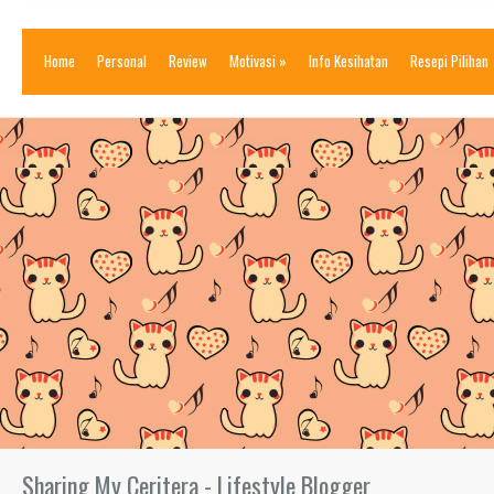
Home
Personal
Review
Motivasi
»
Info Kesihatan
Resepi Pilihan
Sharing My Ceritera - Lifestyle Blogger