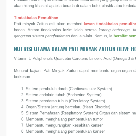
akan hilang khasiat apabila berada di dalam botol plastik atau terd
Tindakbalas Pemulihan
Pati minyak Zaitun asli akan memberi
kesan tindakbalas pemuliha
badan. Antara tindakbalas lazim ialah berasa
kurang bertenaga, ti
gangguan sistem penghadaman
dan lain-lain. Namun, ia
bersifat se
NUTRISI UTAMA DALAM PATI MINYAK ZAITUN OLIVE H
Vitamin E Poliphenols Quarcetin Carotens Linoelic Acid (Omega 3 & 6
Menurut kajian, Pati Minyak Zaitun dapat membantu organ-organ d
berkesan:
Sistem pembuluh darah (Cardiovascular System)
Sistem endokrin tubuh (Endocrine System)
Sistem peredaran tubuh (Circulatory System)
Organ/Sistem jantung bercelaru (Heart Disorder)
Sistem Pernafasan (Respiratory System) Organ dan sistem m
Membantu menghalang pembentukan tumor
Membantu mengurangkan kesakitan kanser
Membantu menghalang pembentukan kanser