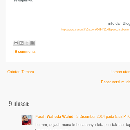
sewajarnya..
info dari Blog
http://www.currentlife2u.com/2014/12/03/punca-sebenar
|
9 comments
Catatan Terbaru
Laman uta
Papar versi muda
9 ulasan:
Farah Waheda Wahid
3 Disember 2014 pada 5:52 PT
hurmm, sejauh mana kebenarannya kita pun tak tau, t