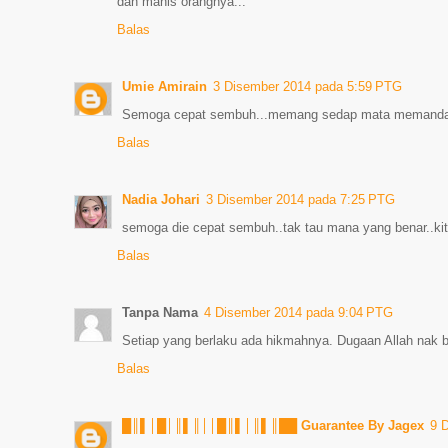
dan manis orangnya...
Balas
Umie Amirain
3 Disember 2014 pada 5:59 PTG
Semoga cepat sembuh...memang sedap mata memandang
Balas
Nadia Johari
3 Disember 2014 pada 7:25 PTG
semoga die cepat sembuh..tak tau mana yang benar..kit
Balas
Tanpa Nama
4 Disember 2014 pada 9:04 PTG
Setiap yang berlaku ada hikmahnya. Dugaan Allah nak b
Balas
█║▌│█│║▌║││█║▌│║▌║██ Guarantee By Jagex
9 