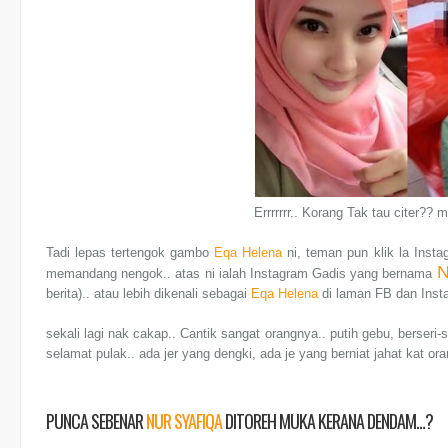
Errrrrrr.. Korang Tak tau citer??
Tadi lepas tertengok gambo
Eqa Helena
ni, teman pun klik la Inst
N
memandang nengok.. atas ni ialah Instagram Gadis yang bernama
berita).. atau lebih dikenali sebagai
Eqa Helena
di laman FB dan Inst
sekali lagi nak cakap.. Cantik sangat orangnya.. putih gebu, berseri-se
selamat pulak.. ada jer yang dengki, ada je yang berniat jahat kat o
PUNCA SEBENAR
NUR SYAFIQA
DITOREH MUKA KERANA DENDAM…?