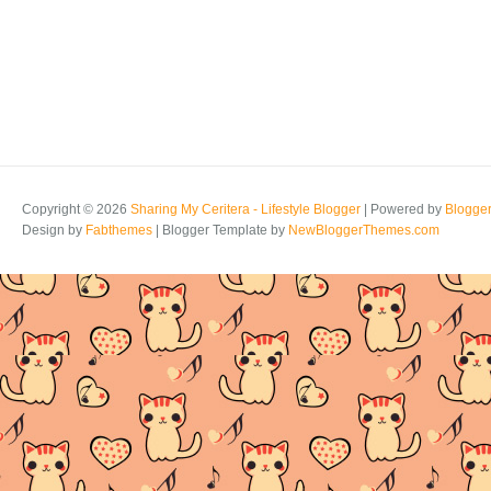
Copyright ©
2026
Sharing My Ceritera - Lifestyle Blogger
| Powered by
Blogge
Design by
Fabthemes
| Blogger Template by
NewBloggerThemes.com