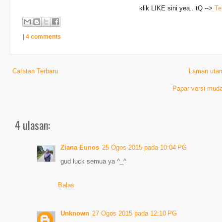
klik LIKE sini yea.. tQ -->
Te
|
4 comments
Catatan Terbaru
Laman uta
Papar versi muda
4 ulasan:
Ziana Eunos
25 Ogos 2015 pada 10:04 PG
gud luck semua ya ^_^
Balas
Unknown
27 Ogos 2015 pada 12:10 PG