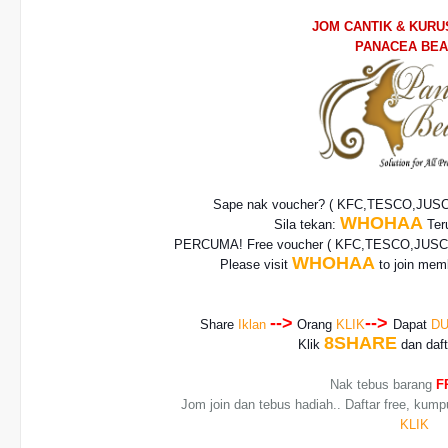
JOM CANTIK & KUR
PANACEA BE
Sape nak voucher? ( KFC,TESCO,JUS
WHOHAA
Sila tekan:
Teru
PERCUMA! Free voucher
( KFC,TESCO,JUSCO
WHOHAA
Please visit
to join memb
-->
-->
Share
Iklan
Orang
KLIK
Dapat
DU
8SHARE
Klik
dan daf
Nak tebus barang
F
Jom join dan tebus hadiah.. Daftar free, kump
KLIK