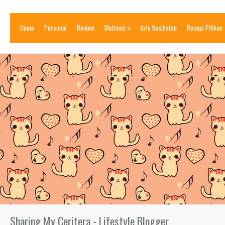
Home
Personal
Review
Motivasi
»
Info Kesihatan
Resepi Pilihan
Sharing My Ceritera - Lifestyle Blogger