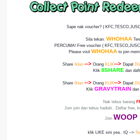
Sape nak voucher? ( KFC,TESCO,JUS
WHOHAA
Sila tekan:
Teru
PERCUMA! Free voucher
( KFC,TESCO,JUSCO
WHOHAA
Please visit
to join memb
-->
-->
Share
Iklan
Orang
KLIK
Dapat
DU
8SHARE
Klik
dan daf
-->
-->
Share
Iklan
Orang
KLIK
Dapat
DU
GRAVYTRAIN
Klik
dan 
Nak tebus barang
F
Jom join dan tebus hadiah.. Daftar free, 
WO
OP
Join
klik LIKE sini yea.. tQ -->
Te