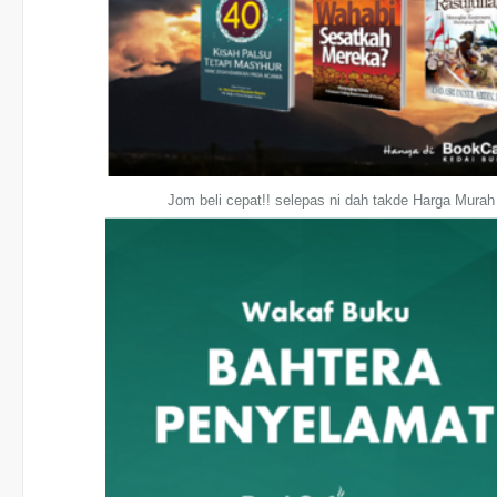
Jom beli cepat!! selepas ni dah takde Harga Mura