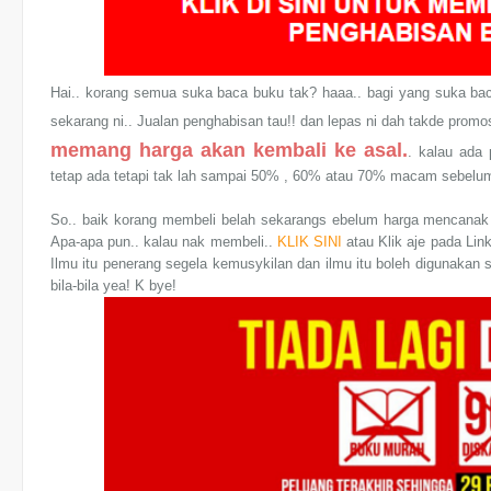
Hai.. korang semua suka baca buku tak? haaa.. bagi yang suka baca
sekarang ni.. Jualan penghabisan tau!! dan lepas ni dah takde pro
memang harga akan kembali ke asal.
. kalau ada 
tetap ada tetapi tak lah sampai 50% , 60% atau 70% macam sebelum
So.. baik korang membeli belah sekarangs ebelum harga mencanak 
Apa-apa pun.. kalau nak membeli..
KLIK SINI
atau Klik aje pada Lin
Ilmu itu penerang segela kemusykilan dan ilmu itu boleh digunakan
bila-bila yea! K bye!