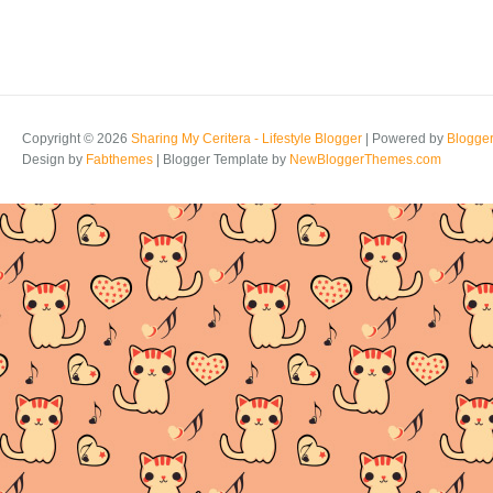
Copyright ©
2026
Sharing My Ceritera - Lifestyle Blogger
| Powered by
Blogge
Design by
Fabthemes
| Blogger Template by
NewBloggerThemes.com