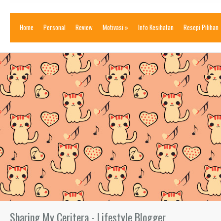
Home
Personal
Review
Motivasi
»
Info Kesihatan
Resepi Pilihan
Sharing My Ceritera - Lifestyle Blogger