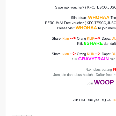
Sape nak voucher? ( KFC,TESCO,JUS
WHOHAA
Sila tekan:
Teru
PERCUMA! Free voucher
( KFC,TESCO,JUSCO
WHOHAA
Please visit
to join memb
-->
-->
Share
Iklan
Orang
KLIK
Dapat
DU
8SHARE
Klik
dan daf
-->
-->
Share
Iklan
Orang
KLIK
Dapat
DU
GRAVYTRAIN
Klik
dan 
Nak tebus barang
F
Jom join dan tebus hadiah.. Daftar free, 
WO
OP
Join
klik LIKE sini yea.. tQ -->
Te