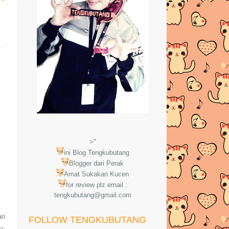
>"
ini Blog Tengkubutang
Blogger dari Perak
Amat Sukakan Kucen
for review plz email :
tengkubutang@gmail.com
ri
FOLLOW TENGKUBUTANG