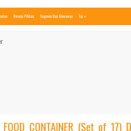
ihatan
Resepi Pilihan
Segmen Dan Giveaway
Tip
»
er
 FOOD CONTAINER (Set of 17) D