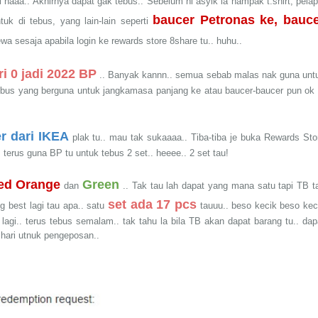
 haaa.. Akhirnya dapat gak tebus.. Sebelum ni asyik la nampak t.shirt, pelap
baucer Petronas ke, bauc
ntuk di tebus, yang lain-lain seperti
ewa sesaja apabila login ke rewards store 8share tu.. huhu..
i 0 jadi 2022 BP
.. Banyak kannn.. semua sebab malas nak guna unt
tebus yang berguna untuk jangkamasa panjang ke atau baucer-baucer pun ok 
r dari IKEA
plak tu.. mau tak sukaaaa.. Tiba-tiba je buka Rewards Sto
terus guna BP tu untuk tebus 2 set.. heeee.. 2 set tau!
ed Orange
Green
dan
.. Tak tau lah dapat yang mana satu tapi TB t
set ada 17 pcs
 best lagi tau apa.. satu
tauuu.. beso kecik beso kec
agi.. terus tebus semalam.. tak tahu la bila TB akan dapat barang tu.. dap
 hari utnuk pengeposan..