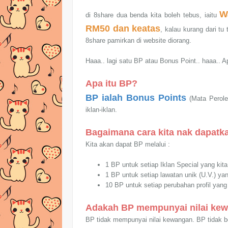
W
di 8share dua benda kita boleh tebus, iaitu
RM50 dan keatas
, kalau kurang dari tu 
8share pamirkan di website diorang.
Haaa.. lagi satu BP atau Bonus Point.. haaa.. 
Apa itu BP?
BP ialah Bonus Points
(Mata Perole
iklan-iklan.
Bagaimana cara kita nak dapatk
Kita akan dapat BP melalui :
1 BP untuk setiap Iklan Special yang kit
1 BP untuk setiap lawatan unik (U.V.) y
10 BP untuk setiap perubahan profil yang d
Adakah BP mempunyai nilai ke
BP tidak mempunyai nilai kewangan. BP tidak b