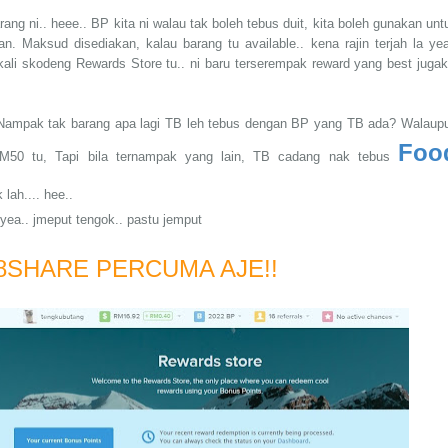
ng ni.. heee.. BP kita ni walau tak boleh tebus duit, kita boleh gunakan unt
n. Maksud disediakan, kalau barang tu available.. kena rajin terjah la yea
li skodeng Rewards Store tu.. ni baru terserempak reward yang best jugak
 Nampak tak barang apa lagi TB leh tebus dengan BP yang TB ada? Walaup
Foo
M50 tu, Tapi bila ternampak yang lain, TB cadang nak tebus
 lah.... hee..
ea.. jmeput tengok.. pastu jemput
8SHARE PERCUMA AJE!!