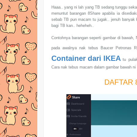
Haaa.. yang ni lah yang TB sedang tunggu sekara
menuntut barangan 8Share apabila ia disediaka
sebab TB pun macam tu jugak.. jenuh banyak ka
bagi TB kan.. heheheh..
Contohnya barangan seperti gambar di bawah,
pada awalnya nak tebus Baucer Petronas R
Container dari IKEA
tu pulak
Cara nak tebus macam dalam gambar bawah ni y
DAFTAR 