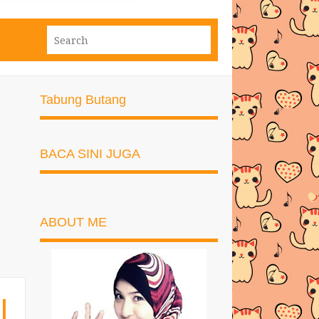
Tabung Butang
BACA SINI JUGA
ABOUT ME
I