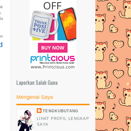
Pro by HYPERGRAF...
uk
..
KATA-KATA MOTIVASI PILIHAN
la
TENGKUBUTANG #5
DAPAT BABY KEMBAR?
un
BESTNYAA...
d
Skin For PS4 Fat , PS4 Slim & PS4
Pro by HYPERGRAF...
PENANTIAN SELAMA 4 TAHUN -
ALHAMDULILLAH AKHIRNYA ...
Laporkan Salah Guna
Info Untuk Ibu Sebelum Memulakan
Solid Food - SHAR...
Mengenai Saya
KENAPA KENTUT ITU PERLU?
JOM BACA 8 MANFAAT
TENGKUBUTANG
KENTUT...
LIHAT PROFIL LENGKAP
BAU KENTUT PEREMPUAN
SAYA
MAMPU MEMBUNUH SEEKOR