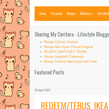
Home
Personal
Review
Motivasi
»
Info Kes
Sharing My Ceritera - Lifestyle Blogg
Resepi Chicken Perattal
Resepi Nasi Ayam Penyet Original
RESEPI CHAR KUEY TEOW!
Resepi Spaghetti Carbonara
Resepi Sambal Hijau Ayam dan Petai
Featured Posts
26 April 2017
REDEEM/TEBUS IKEA