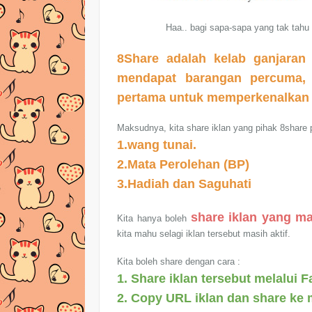
Haa.. bagi sapa-sapa yang tak tahu 
8Share adalah kelab ganjaran
mendapat barangan percuma,
pertama untuk memperkenalkan 
Maksudnya, kita share iklan yang pihak 8share
1.wang tunai.
2.Mata Perolehan (BP)
3.Hadiah dan Saguhati
share iklan yang ma
Kita hanya boleh
kita mahu selagi iklan tersebut masih aktif.
Kita boleh share dengan cara :
1. Share iklan tersebut melalui F
2. Copy URL iklan dan share ke