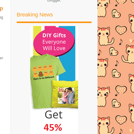
Blogger
.
CARA NAK GUNA PETRONAS GIFT
CARD
p
Breaking News
ng
PERBEZAAN PETRONAS MESRA
CARD DAN PETRONAS GIFT
CARD
+603-25091888 .. SILA HATI-HATI
DENGAN NO SCAM INI
an
ASMA-FELT-BOX | PELBAGAI
BAHAN FELT CRAFT ADA
DISINI!
List Makanan Boleh atau Tidak Boleh
Makan Oleh Pen...
SALAH SATU CARA URUSKAN
KABEL YANG BERSELIRAT
Ridsect Corded Heated Mat-F 30Pcs
Alat Yang Memban...
Skin For PS4 Fat , PS4 Slim & PS4