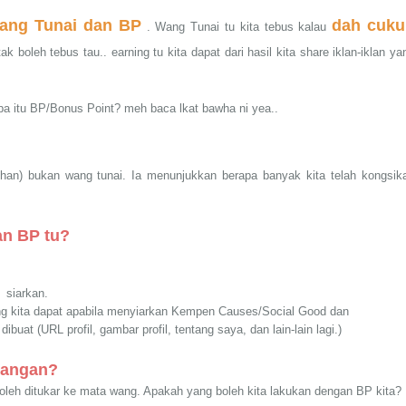
ang Tunai dan BP
dah cuku
. Wang Tunai tu kita tebus kalau
tak boleh tebus tau.. earning tu kita dapat dari hasil kita share iklan-iklan ya
Apa itu BP/Bonus Point? meh baca lkat bawha ni yea..
han) bukan wang tunai. Ia menunjukkan berapa banyak kita telah kongsik
an BP tu?
a siarkan.
ang kita dapat apabila menyiarkan Kempen Causes/Social Good dan
ibuat (URL profil, gambar profil, tentang saya, dan lain-lain lagi.)
wangan?
oleh ditukar ke mata wang. Apakah yang boleh kita lakukan dengan BP kita?