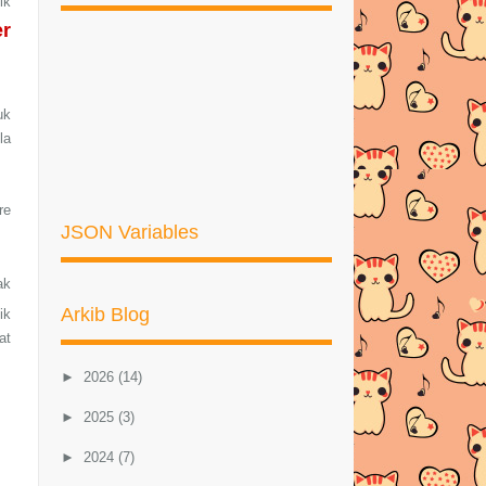
ik
er
uk
la
re
JSON Variables
ak
Arkib Blog
ik
at
►
2026
(14)
►
2025
(3)
►
2024
(7)