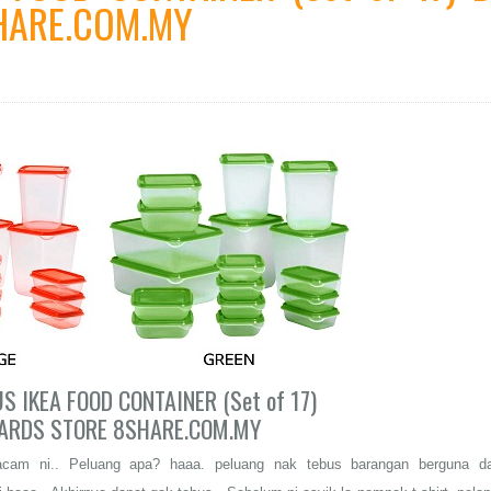
HARE.COM.MY
 IKEA FOOD CONTAINER (Set of 17)
ARDS STORE 8SHARE.COM.MY
acam ni.. Peluang apa? haaa. peluang nak tebus barangan berguna da