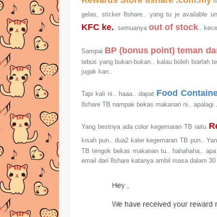
Rewards Store 8share .com.my
ni
gelas, sticker 8share.. yang tu je available u
KFC ke.
out of stock
. semuanya
.. kec
BP (bonus point) teman dar
Sampai
tebus yang bukan-bukan.. kalau boleh biarlah 
jugak kan..
Food Containe
Tapi kali ni.. haaa.. dapat
8share TB nampak bekas makanan ni.. apalagi.. 
R
Yang bestnya ada color kegemaran TB iaitu
kisah pun.. dua2 kaler kegemaran TB pun.. Yang
TB tengok bekas makanan tu.. hahahaha.. apa l
email dari 8share katanya ambil masa dalam 30