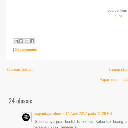
source from 
SINI
|
24 comments
Catatan Terbaru
Laman uta
Papar versi muda
24 ulasan:
sayaidaydotcom
14 April 2017 pada 11:29 PG
Sebenarnya jujur, kentut tu nikmat. Kalau tak buang a
bersepah pulak. hehehe :p