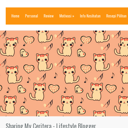
Home
Personal
Review
Motivasi
»
Info Kesihatan
Resepi Pilihan
Sharing My Ceritera - Lifestyle Blogger