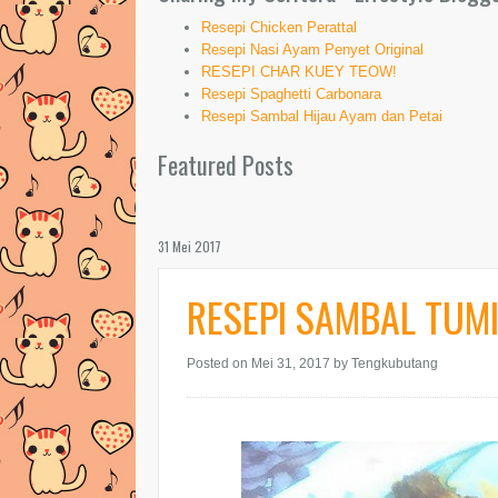
Resepi Chicken Perattal
Resepi Nasi Ayam Penyet Original
RESEPI CHAR KUEY TEOW!
Resepi Spaghetti Carbonara
Resepi Sambal Hijau Ayam dan Petai
Featured Posts
31 Mei 2017
RESEPI SAMBAL TUM
Posted on Mei 31, 2017
by Tengkubutang