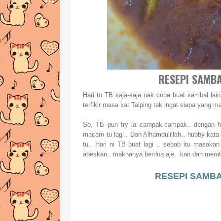
RESEPI SAMBA
Hari tu TB saja-saja nak cuba buat sambal lai
terfikir masa kat Taiping tak ingat siapa yang m
So, TB pun try la campak-campak.. dengan h
macam tu lagi.. Dan Alhamdulillah.. hubby kata
tu.. Hari ni TB buat lagi .. sebab itu masak
abeskan.. maknanya berdua aje.. kan dah membaz
RESEPI SAMBA