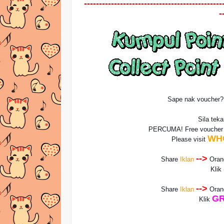
----------------------------------------------
-
Sape nak voucher
Sila tek
PERCUMA! Free vouche
WH
Please visit
-->
Share
Iklan
Ora
Klik
-->
Share
Iklan
Ora
GR
Klik