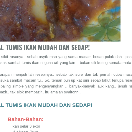
L TUMIS IKAN MUDAH DAN SEDAP!
n sikit rasanya.. sebab asyik rasa yang sama macam bosan pulak dah.. pas
asak sambal tumis ikan ni guna cili yang lain .. bukan cili kering semata-mata
arapan menjadi lah resepinya.. sebab tak sure dan tak pernah cuba mas
 suka sambal macam tu.. So, teman pun up kat sini sebab takut terlupa rese
an paling simple yang mengenyangkan .. banyak-banyak lauk kang.. jenuh n
ir.. tak elok membazir.. itu amalan syaitonn..
L TUMIS IKAN MUDAH DAN SEDAP!
Bahan-Bahan:
Ikan selar 3 ekor