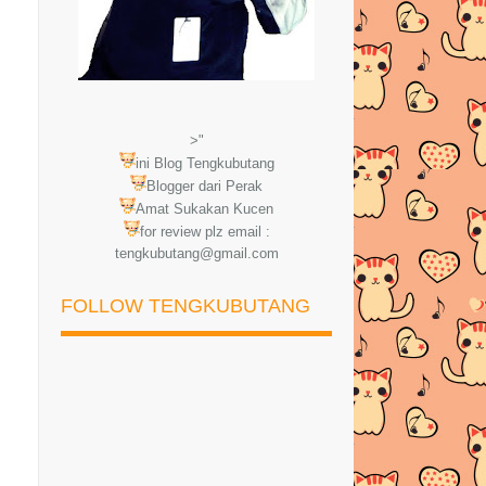
>"
ini Blog Tengkubutang
Blogger dari Perak
Amat Sukakan Kucen
for review plz email :
tengkubutang@gmail.com
FOLLOW TENGKUBUTANG