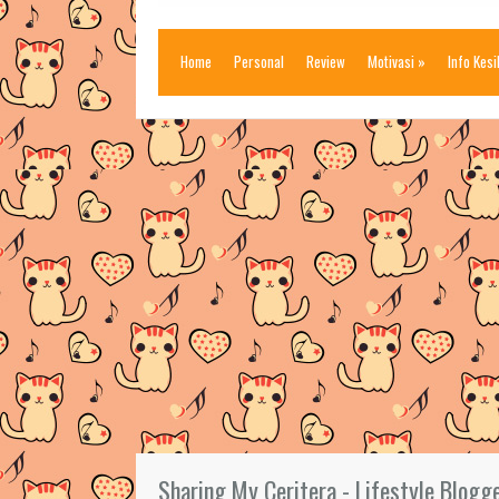
Home
Personal
Review
Motivasi
»
Info Kes
Sharing My Ceritera - Lifestyle Blogg