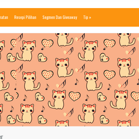
ihatan
Resepi Pilihan
Segmen Dan Giveaway
Tip
»
er