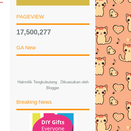
--
AZLINDAALIN.COM !! DAPAT ...
PAGEVIEW
RESEPI SAMBAL TUMIS IKAN
MUDAH DAN SEDAP!
17,500,277
Masalah Office Aku | Luahan Hati
Seorang Pekerja Y...
GA New
DOA HARIAN RAMADHAN | HARI
KELIMA
RESEPI NASI HUJAN PANAS
DOA HARIAN RAMADHAN | HARI
Hakmilik Tengkubutang . Dikuasakan oleh
KEEMPAT
Blogger
.
MUDAHNYA POTONG KUKU BABY
DENGAN DELUXE NAIL CLIPP...
Breaking News
RESEPI NASI AYAM MUDAH DAN
SEDAP!
DOA HARIAN RAMADHAN | HARI