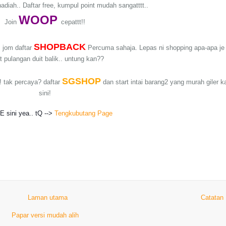
adiah.. Daftar free, kumpul point mudah sangatttt..
WO
OP
Join
cepattt!!
SHOPBACK
 jom daftar
Percuma sahaja. Lepas ni shopping apa-apa je
t pulangan duit balik.. untung kan??
SGSHOP
! tak percaya? daftar
dan start intai barang2 yang murah giler k
sini!
KE sini yea.. tQ -->
Tengkubutang Page
Laman utama
Catatan
Papar versi mudah alih