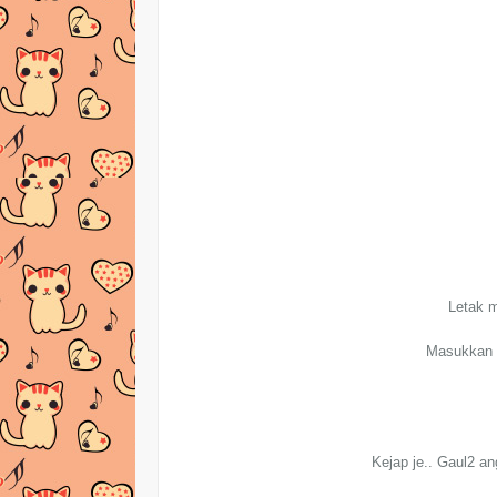
Letak m
Masukkan b
Kejap je.. Gaul2 a