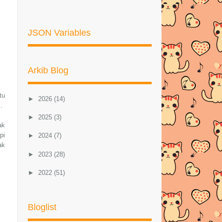
JSON Variables
Arkib Blog
tu
►
2026
(14)
..
►
2025
(3)
ak
pi
►
2024
(7)
ak
►
2023
(28)
►
2022
(51)
►
2021
(46)
Bloglist
►
2020
(57)