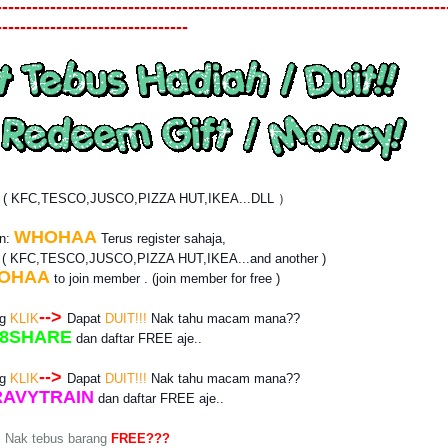
---------------------------------------------------------------------------
--------------------------------
? ( KFC,TESCO,JUSCO,PIZZA HUT,IKEA...DLL ）
WHOHAA
an:
Terus register sahaja,
r
( KFC,TESCO,JUSCO,PIZZA HUT,IKEA...and another )
OHAA
to join member . (join member for free )
-->
ng
KLIK
Dapat
DUIT!!!
Nak tahu macam mana??
8SHARE
dan daftar
FREE
aje..
-->
ng
KLIK
Dapat
DUIT!!!
Nak tahu macam mana??
AVYTRAIN
dan daftar
FREE
aje..
Nak tebus barang
FREE???