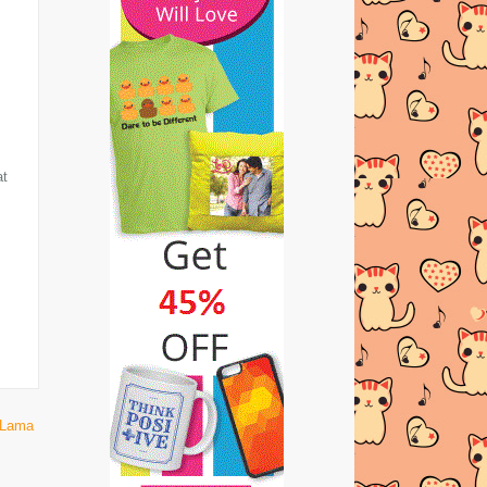
KETIGA
DOA HARIAN RAMADHAN | HARI
KEDUA
DOA HARIAN RAMADHAN | HARI
PERTAMA
CONTEST OLDTOWN RIANG RAYA
at
DAN MENANG 2017
DOA MENYAMBUT BULAN
RAMADHAN
SELAMAT DATANG YA RAMADHAN
5 RESEPI UDANG MUDAH DAN
SEDAP!
RESEPI PUDING ROTI YANG
SEDAP DAN MUDAH!
 Lama
OMAR DAN HANA SIRI ANIMASI
TERBARU DARI DIGITAL DU...