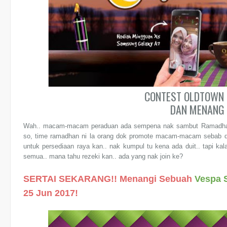
CONTEST OLDTOWN 
DAN MENANG
Wah.. macam-macam peraduan ada sempena nak sambut Ramadhan 
so, time ramadhan ni la orang dok promote macam-macam sebab 
untuk persediaan raya kan.. nak kumpul tu kena ada duit.. tapi kala
semua.. mana tahu rezeki kan.. ada yang nak join ke?
SERTAI SEKARANG!! Menangi Sebuah
Vespa 
25 Jun 2017!