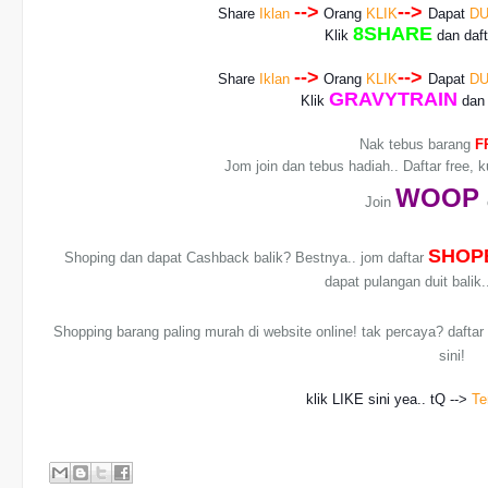
-->
-->
Share
Iklan
Orang
KLIK
Dapat
DU
8SHARE
Klik
dan daf
-->
-->
Share
Iklan
Orang
KLIK
Dapat
DU
GRAVYTRAIN
Klik
dan 
Nak tebus barang
F
Jom join dan tebus hadiah.. Daftar free, 
WO
OP
Join
SHOP
Shoping dan dapat Cashback balik? Bestnya.. jom daftar
dapat pulangan duit balik
Shopping barang paling murah di website online! tak percaya? dafta
sini!
klik LIKE sini yea.. tQ -->
Te