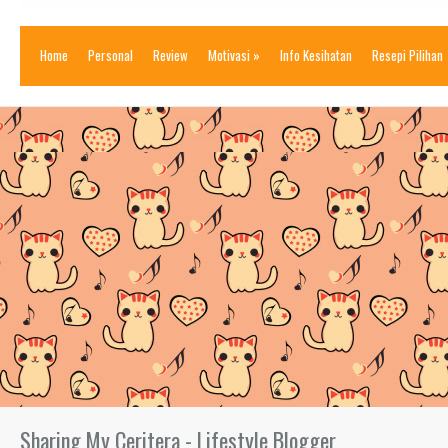
Home
Personal
Review
Motivasi
»
Info Kesihatan
Resepi Pilihan
Sharing My Ceritera - Lifestyle Blogger