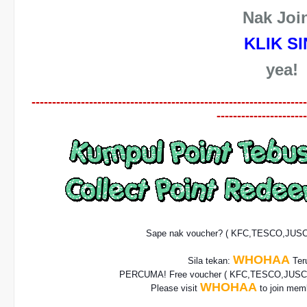
Nak Joi
KLIK SI
yea!
-------------------------------------------------------------------
----------------------
Sape nak voucher? ( KFC,TESCO,JUS
WHOHAA
Sila tekan:
Teru
PERCUMA! Free voucher
( KFC,TESCO,JUSCO
WHOHAA
Please visit
to join memb