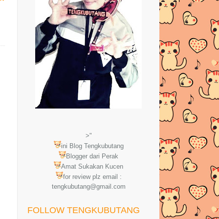
>"
ini Blog Tengkubutang
Blogger dari Perak
Amat Sukakan Kucen
for review plz email :
tengkubutang@gmail.com
FOLLOW TENGKUBUTANG