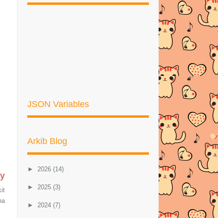
JSON Variables
Arkib Blog
►
2026
(14)
ry
►
2025
(3)
it
na
►
2024
(7)