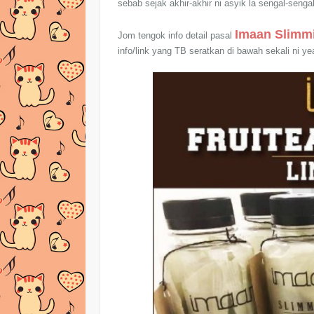
sebab sejak akhir-akhir ni asyik la sengal-senga
Imaan Slimmi
Jom tengok info detail pasal
info/link yang TB seratkan di bawah sekali ni ye