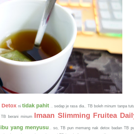
y Detox
tidak pahit
ni
.. sedap je rasa dia.. TB boleh minum tanpa tut
Imaan Slimming Fruitea Dail
.. TB berani minum
 ibu yang menyusu
.. so, TB pun memang nak detox badan TB p