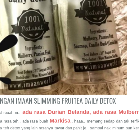
ENGAN IMAAN SLIMMING FRUITEA DAILY DETOX
ada rasa Durian Belanda, ada rasa Mulber
ah-buah ni..
Markisa
da rasa teh.. ada rasa buah
.. haaa.. memang sedap dan tak terfik
ya teh detox yang lain rasanya tawar dan pahit je.. sampai nak minum pun ke