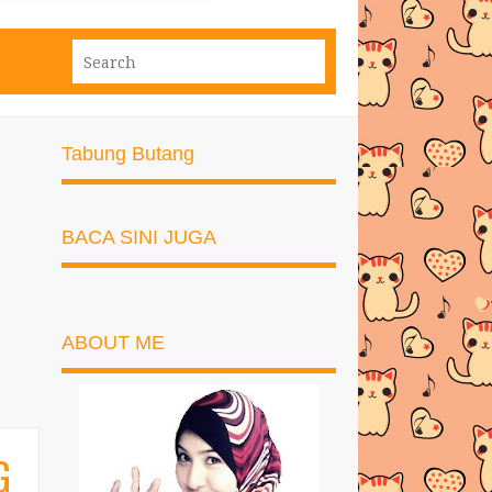
Tabung Butang
BACA SINI JUGA
ABOUT ME
G