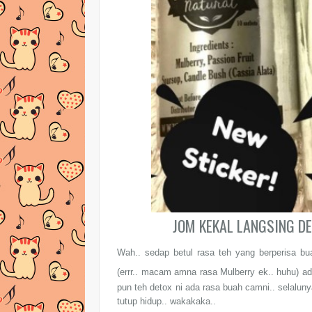
JOM KEKAL LANGSING D
Wah.. sedap betul rasa teh yang berperisa bu
(errr.. macam amna rasa Mulberry ek.. huhu) a
pun teh detox ni ada rasa buah camni.. selalun
tutup hidup.. wakakaka..