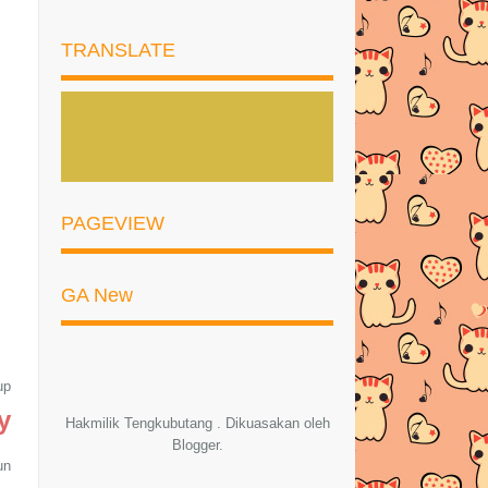
ENCHANTEUR 24H Moist Perfumed
Body Lotion- Irresis...
TRANSLATE
DREAM IN MOM BABY PRODUK
BAYI DARI FROMNATURE MAL...
JOM KEKAL LANGSING DENGAN
IMAAN SLIMMING FRUITEA D...
KUEY TEOW KUNGFU
PAGEVIEW
Doa Akhir Tahun dan Awal Tahun
Hijrah
GA New
KULIT LEMBUT, LICIN DAN GEBU
MACAM BAYI, JOM DAPAT...
Resepi Ayam Sambal Limau Sedap
up
dan Mudah!
y
Hakmilik Tengkubutang . Dikuasakan oleh
Resepi Sambal Ayam Kerisik
Blogger
.
un
SENARAI PEMENANG