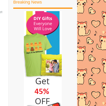
Breaking News
TENGKUBUTANG 6 MILLION
PAGEVIEW G...
ct
SENARAI PESERTA
TENGKUBUTANG 6 MILLION
PAGEVIEW GI...
TENGKUBUTANG 6 MILLION
PAGEVIEW GIVEAWAY
HIJAB SHAMPOO BY NATURAL
ELIXIRS YANG AMAT SESUAI ...
Rendang Daging Power
►
Ogos
(11)
►
Julai
(29)
►
Jun
(45)
►
Mei
(33)