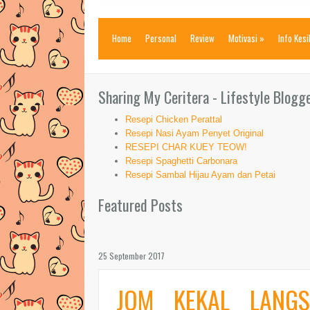
Home
Personal
Review
Motivasi
»
Info Kes
Sharing My Ceritera - Lifestyle Blogg
Resepi Chicken Perattal
Resepi Nasi Ayam Penyet Original
RESEPI CHAR KUEY TEOW!
Resepi Spaghetti Carbonara
Resepi Sambal Hijau Ayam dan Petai
Featured Posts
25 September 2017
JOM KEKAL LANGS