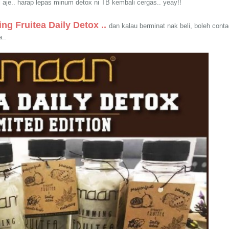
l aje.. harap lepas minum detox ni TB kembali cergas.. yeay!!
ng Fruitea Daily Detox ..
dan kalau berminat nak beli, boleh conta
a..