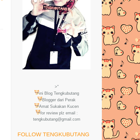
>"
ini Blog Tengkubutang
Blogger dari Perak
Amat Sukakan Kucen
for review plz email :
tengkubutang@gmail.com
FOLLOW TENGKUBUTANG