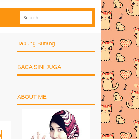
Tabung Butang
BACA SINI JUGA
ABOUT ME
N