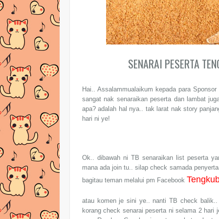
SENARAI PESERTA TE
Hai.. Assalammualaikum kepada para Sponsor d
sangat nak senaraikan peserta dan lambat ju
apa? adalah hal nya.. tak larat nak story panjan
hari ni ye!
Ok.. dibawah ni TB senaraikan list peserta ya
mana ada join tu.. silap check samada penyertaan
Tengku
bagitau teman melalui pm Facebook
atau komen je sini ye.. nanti TB check balik.
korang check senarai peserta ni selama 2 hari