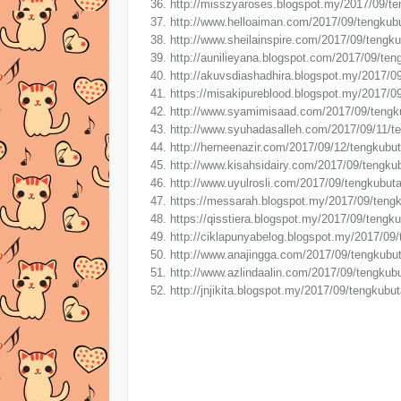
36. http://misszyaroses.blogspot.my/2017/09/te
37. http://www.helloaiman.com/2017/09/tengkubu
38. http://www.sheilainspire.com/2017/09/tengk
39. http://aunilieyana.blogspot.com/2017/09/te
40. http://akuvsdiashadhira.blogspot.my/2017/0
41. https://misakipureblood.blogspot.my/2017/0
42. http://www.syamimisaad.com/2017/09/tengku
43. http://www.syuhadasalleh.com/2017/09/11/t
44. http://herneenazir.com/2017/09/12/tengkubu
45. http://www.kisahsidairy.com/2017/09/tengku
46. http://www.uyulrosli.com/2017/09/tengkubut
47. https://messarah.blogspot.my/2017/09/tengk
48. https://qisstiera.blogspot.my/2017/09/tengk
49. http://ciklapunyabelog.blogspot.my/2017/09
50. http://www.anajingga.com/2017/09/tengkubut
51. http://www.azlindaalin.com/2017/09/tengkub
52. http://jnjikita.blogspot.my/2017/09/tengkub