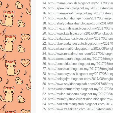
14. http://mama3danish.blogspot.my/2017/08/te
15. http://ape-kinah.blogspot.my/2017/08/tengk
16. http://mama-syafi.blogspot.my/2017/08/teng
17. http://www.huhahuhajerr.com/2017/08/tengku
18. http://shafyqahazahar.blogspot.com/2017/08
19. http://thezafirahnazri.blogspot.my/2017/08/
20. http://www.kasihjuju.com/2017/08/tengkubut
21. http://salatulzarida.blogspot.my/2017/08/te
22. http://akukaudansesuatu.blogspot.my/2017/
23. https://faranina89.blogspot.my/2017/08/ten
24. http://www.ronaldmohoni.com/2017/08/tengk
25. https://messarah.blogspot.my/2017/08/tengk
26. http://penselduabee.blogspot.my/2017/08/te
27. http://puankuci.blogspot.my/2017/08/tengku
28. http://queensyanis.blogspot.my/2017/08/ten
29. http://belogsjm.blogspot.com/2017/08/tengk
30. http://www.sayidahnapisah.com/2017/08/ten
31. https://nonontruestory.blogspot.my/2017/08
32. http://mulan-sahbanu.blogspot.my/2017/08/t
33. http://mummysupplementshop.blogspot.my/2
34. http://hadiahbintangjatuh.blogspot.com/201
35. http://www.zazaiman.com/2017/09/tengkubut