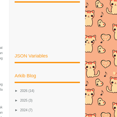
at
an
JSON Variables
og
Arkib Blog
ng
la
►
2026
(14)
►
2025
(3)
uk
►
2024
(7)
an