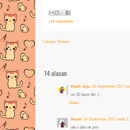
|
14 comments
Catatan Terbaru
14 ulasan:
Kasih Juju
14 September 2017 pa
no 20 lapor diri :)
Balas
Anum
14 September 2017 pada 2
ala x dan nk join