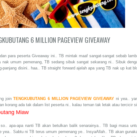
NGKUBUTANG 6 MILLION PAGEVIEW GIVEAWAY
an para peserta Giveaway ini.. TB mintak maaf sangat-sangat sebab lamb
ga nak umum pemenang, TB sedang sibuk sangat sekarang ni.. Sibuk deng
g-panjang disini.. haa.. TB straight forward ajelah apa yang TB nak up kat bl
ng join
TENGKUBUTANG 6 MILLION PAGEVIEW GIVEAWAY
ni yea.. ya
 korang ada tak dalam list peserta ni.. kalau teman tak letak atau tercicir si
butang Miaw
. so.. apa-apa nanti TB akan betulkan balik senarainya.. TB bagi masa unt
 je yea.. Sabtu ni TB terus umum pemenang ye.. InsyaAllah.. TB akan gunak