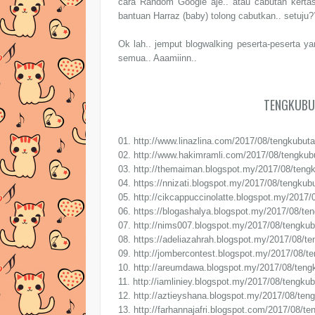
cara Random Google aje.. atau cabutan kerta
bantuan Harraz (baby) tolong cabutkan.. setuju?? 
Ok lah.. jemput blogwalking peserta-peserta y
semua.. Aaamiinn..
TENGKUBUT
01. http://www.linazlina.com/2017/08/tengkubut
02. http://www.hakimramli.com/2017/08/tengkub
03. http://themaiman.blogspot.my/2017/08/tengk
04. https://nnizati.blogspot.my/2017/08/tengkub
05. http://cikcappuccinolatte.blogspot.my/2017
06. https://blogashalya.blogspot.my/2017/08/te
07. http://nims007.blogspot.my/2017/08/tengkub
08. https://adeliazahrah.blogspot.my/2017/08/t
09. http://jombercontest.blogspot.my/2017/08/t
10. http://areumdawa.blogspot.my/2017/08/teng
11. http://iamliniey.blogspot.my/2017/08/tengku
12. http://aztieyshana.blogspot.my/2017/08/ten
13. http://farhannajafri.blogspot.com/2017/08/t