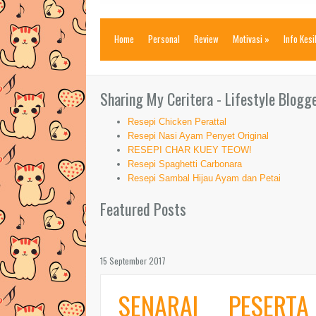
Home
Personal
Review
Motivasi
»
Info Kes
Sharing My Ceritera - Lifestyle Blogg
Resepi Chicken Perattal
Resepi Nasi Ayam Penyet Original
RESEPI CHAR KUEY TEOW!
Resepi Spaghetti Carbonara
Resepi Sambal Hijau Ayam dan Petai
Featured Posts
15 September 2017
SENARAI PESERT