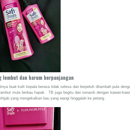
g lembut dan harum berpanjangan
nya buat kulit kepala berasa tidak selesa dan berpeluh ditambah pula deng
rambut mula berbau hapak. TB juga begitu dan senasib dengan kawan-kaw
rhijab yang mengekalkan bau yang wangi hinggalah ke petang .