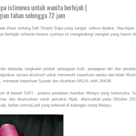
upa istimewa untuk wanita berhijab |
ian tahan sehingga 72 jam
ak share tentang Safi Shayla Supa yang sangat selesa dipakai. Haa lepas 
pun berhijab seharian kerana syampu ini mengandungi wangian yang harum d
ri daripada rangkaian produk penjagaan kulit, penjagaan diri dan peralat
ngunkan secara eksklusif untuk memenuhi keperluan wanita dan lelaki Musl
ik, menepati keperluan Syarak dan disahkan HALAL oleh JAKIM.
but di bawah SAFI - jenama peralatan mandian Melayu yang terkemuka. Sa
has dan dirumuskan untuk pemakai Hijab, dilancarkan pada Oktober 201
a, bahan semula jadi yang terkenal di kalangan orang Melayu.