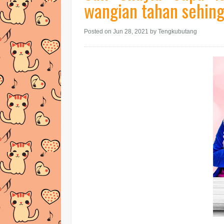
wangian tahan sehing
Posted on Jun 28, 2021
by Tengkubutang