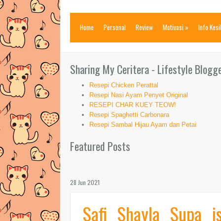
Home
Personal
Review
Motivasi
»
Info Kes
Sharing My Ceritera - Lifestyle Blogg
Resepi Chicken Perattal
Resepi Nasi Ayam Penyet Original
RESEPI CHAR KUEY TEOW!
Resepi Spaghetti Carbonara
Resepi Sambal Hijau Ayam dan Petai
Featured Posts
28 Jun 2021
Safi Shayla Supa i