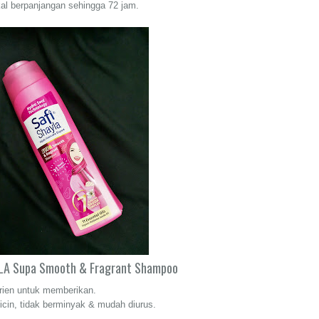
l berpanjangan sehingga 72 jam.
LA Supa Smooth & Fragrant Shampoo
rien untuk memberikan.
icin, tidak berminyak & mudah diurus.