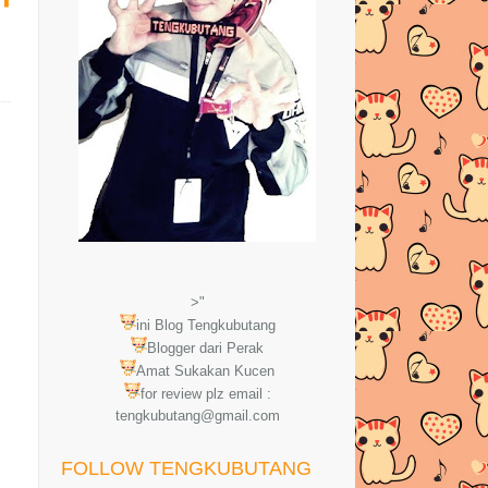
>"
ini Blog Tengkubutang
Blogger dari Perak
Amat Sukakan Kucen
for review plz email :
tengkubutang@gmail.com
FOLLOW TENGKUBUTANG