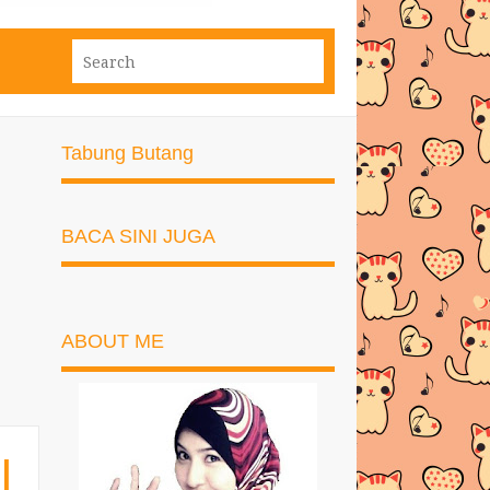
Tabung Butang
BACA SINI JUGA
ABOUT ME
|