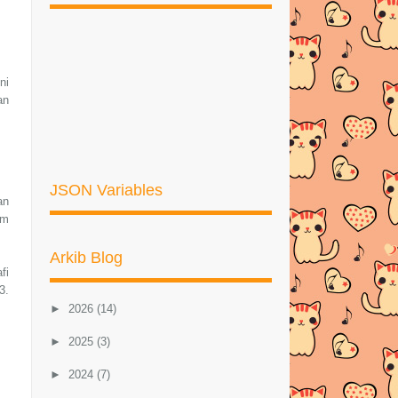
ni
an
JSON Variables
an
im
Arkib Blog
fi
3.
►
2026
(14)
►
2025
(3)
►
2024
(7)