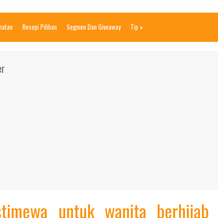
ihatan
Resepi Pilihan
Segmen Dan Giveaway
Tip
»
er
stimewa untuk wanita berhijab 