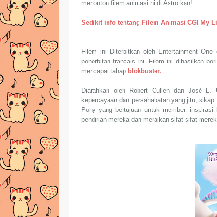
menonton filem animasi ni di Astro kan!
Sedikit info tentang Filem Animasi CGI My L
Filem ini Diterbitkan oleh Entertainment One
penerbitan francais ini. Filem ini dihasilkan b
mencapai tahap
blokbuster.
Diarahkan oleh Robert Cullen dan José L. 
kepercayaan dan persahabatan yang jitu, sikap 
Pony yang bertujuan untuk memberi inspirasi
pendirian mereka dan meraikan sifat-sifat mere