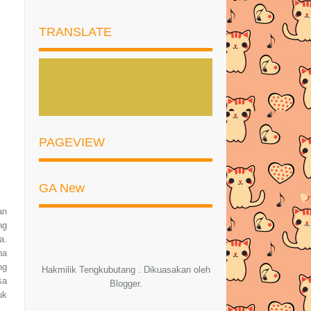
►
Julai
(5)
TRANSLATE
►
Jun
(3)
►
Mei
(5)
►
April
(5)
►
Mac
(2)
PAGEVIEW
►
Februari
(7)
►
Januari
(5)
GA New
►
2020
(57)
an
ng
►
2019
(169)
a.
na
►
2018
(194)
ng
Hakmilik Tengkubutang . Dikuasakan oleh
sa
Blogger
.
►
2017
(245)
uk