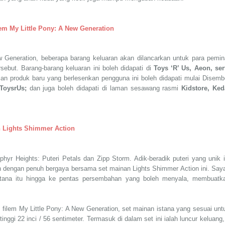
lem My Little Pony: A New Generation
ew Generation, beberapa barang keluaran akan dilancarkan untuk para pemin
ebut. Barang-barang keluaran ini boleh didapati di
Toys ‘R’ Us, Aeon, ser
ian produk baru yang berlesenkan pengguna ini boleh didapati mulai Disemb
 ToysrUs;
dan juga boleh didapati di laman sesawang rasmi
Kidstore, Ked
n Lights Shimmer Action
hyr Heights: Puteri Petals dan Zipp Storm. Adik-beradik puteri yang unik i
dengan penuh bergaya bersama set mainan Lights Shimmer Action ini. Say
stana itu hingga ke pentas persembahan yang boleh menyala, membuatk
m filem My Little Pony: A New Generation, set mainan istana yang sesuai unt
nggi 22 inci / 56 sentimeter. Termasuk di dalam set ini ialah luncur keluang,