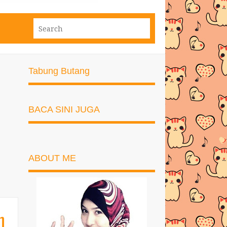
Tabung Butang
BACA SINI JUGA
ABOUT ME
n