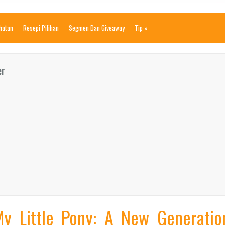
ihatan
Resepi Pilihan
Segmen Dan Giveaway
Tip
»
er
My Little Pony: A New Generatio