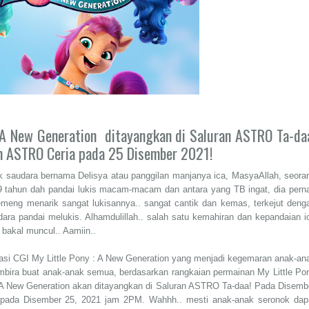
 A New Generation ditayangkan di Saluran ASTRO Ta-da
n ASTRO Ceria pada 25 Disember 2021!
nak saudara bernama Delisya atau panggilan manjanya ica, MasyaAllah, seora
 tahun dah pandai lukis macam-macam dan antara yang TB ingat, dia pern
emeng menarik sangat lukisannya.. sangat cantik dan kemas, terkejut deng
ara pandai melukis. Alhamdulillah.. salah satu kemahiran dan kepandaian i
bakal muncul.. Aamiin..
imasi CGI My Little Pony : A New Generation yang menjadi kegemaran anak-an
gembira buat anak-anak semua, berdasarkan rangkaian permainan My Little Po
: A New Generation akan ditayangkan di Saluran ASTRO Ta-daa! Pada Disemb
pada Disember 25, 2021 jam 2PM. Wahhh.. mesti anak-anak seronok dap