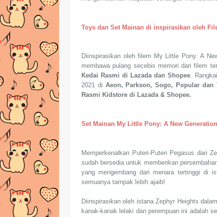
Toys dan Set Mainan di inspirasikan oleh Fi
Diinspirasikan oleh filem My Little Pony: A N
membawa pulang secebis memori dari filem ters
Kedai Rasmi di Lazada dan Shopee
. Rangka
2021 di
Aeon, Parkson, Sogo, Popular dan
Rasmi Kidstore di Lazada & Shopee.
Set Mainan My Little Pony: A New Generatio
Memperkenalkan Puteri-Puteri Pegasus dari Zep
sudah bersedia untuk memberikan persembahan 
yang mengembang dari menara tertinggi di i
semuanya tampak lebih ajaib!
Diinspirasikan oleh istana Zephyr Heights dala
kanak-kanak lelaki dan perempuan ini adalah seti