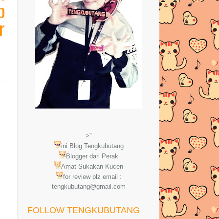
b
r
>"
ini Blog Tengkubutang
Blogger dari Perak
Amat Sukakan Kucen
for review plz email :
tengkubutang@gmail.com
FOLLOW TENGKUBUTANG