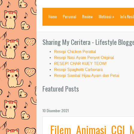
Home
Personal
Review
Motivasi
»
Info Kes
Sharing My Ceritera - Lifestyle Blogg
Resepi Chicken Perattal
Resepi Nasi Ayam Penyet Original
RESEPI CHAR KUEY TEOW!
Resepi Spaghetti Carbonara
Resepi Sambal Hijau Ayam dan Petai
Featured Posts
10 Disember 2021
Filem Animasi CGI 