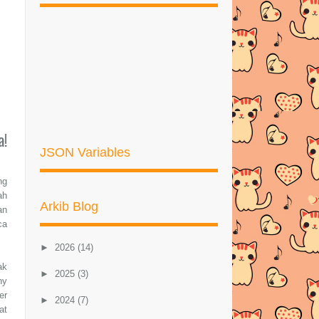
a!
JSON Variables
ng
ah
Arkib Blog
an
ca
►
2026
(14)
ak
►
2025
(3)
ny
er
►
2024
(7)
at