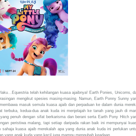
erlaku…Equestria telah kehilangan kuasa ajaibnya! Earth Ponies, Unicorns, d
l berasingan mengikut spesies masing-masing. Namun, Earth Ponny Sunny ya
agi membawa masuk semula kuasa ajaib dan perpaduan ke dalam dunia merek
t terbuka, kedua-dua anak kuda ini menjelajah ke tanah yang jauh di ma
ang penuh dengan sifat berkarisma dan berani serta Earth Pony Hitch ya
gan peristiwa malang, tapi setiap daripada rakan baik ini mempunyai kua
n sahaja kuasa ajaib merekalah apa yang dunia anak kuda ini perlukan unt
an yang anak kuda yang kecil juga mampu mengubah keadaan.