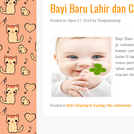
Bayi Baru Lahir dan 
Posted on Ogos 17, 2016
by Tengkubutang
Bayi Baru
je sekara
kawan yan
bulan 6 ha
masa pern
tahan wad
macam tem
Posted in
Entri Sharing Is Caring
|
No comments