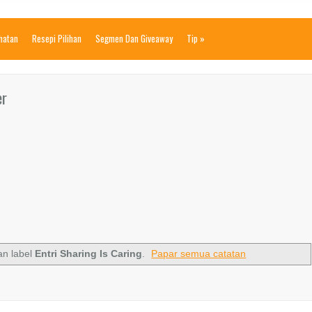
ihatan
Resepi Pilihan
Segmen Dan Giveaway
Tip
»
er
n label
Entri Sharing Is Caring
.
Papar semua catatan