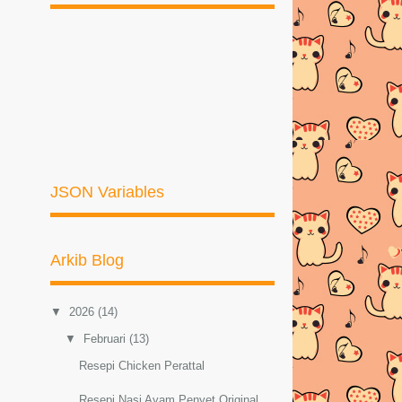
JSON Variables
Arkib Blog
▼
2026
(14)
▼
Februari
(13)
Resepi Chicken Perattal
Resepi Nasi Ayam Penyet Original