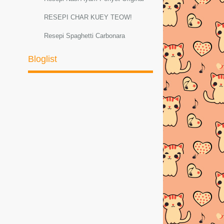
RESEPI CHAR KUEY TEOW!
Resepi Spaghetti Carbonara
Resepi Sambal Hijau Ayam dan Petai
Bloglist
Resepi ayam masak lemak cili padi
RESEPI MEE GORENG
BASAHBahanMee kuning
1bungkus di...
AYAM PADPHEK (Masakan Thai
Original)
Resepi Ketam Masak Pedas Ala
ThaiBahan-bahan :--K...
PELBAGAI RESEPI SPAGHETTI
CARBONARA
Resepi Sotong Masak Ala Thai