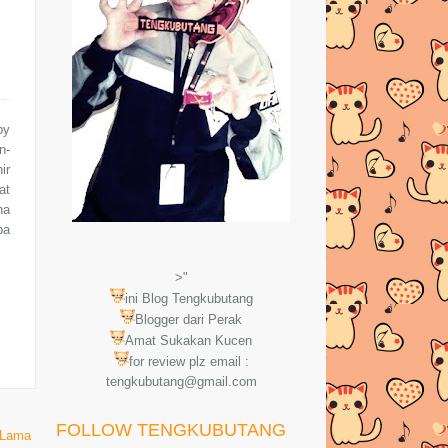
by
n-
ir
at
na
pa
>"
ini Blog Tengkubutang
Blogger dari Perak
Amat Sukakan Kucen
for review plz email :
tengkubutang@gmail.com
FOLLOW TENGKUBUTANG
 Lama