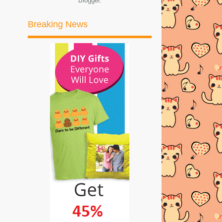
Blogger
.
►
2017
(245)
Breaking News
►
2016
(269)
►
2015
(327)
►
2014
(522)
►
2013
(481)
►
2012
(24)