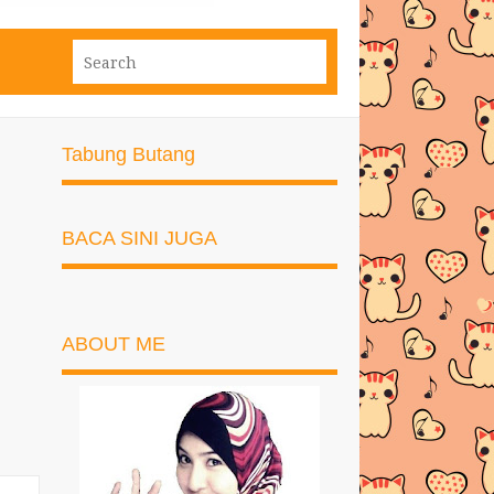
Tabung Butang
BACA SINI JUGA
ABOUT ME