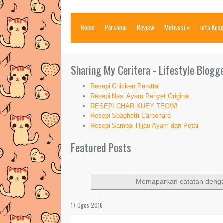
Home
Personal
Review
Motivasi
»
Info Kes
Sharing My Ceritera - Lifestyle Blogg
Resepi Chicken Perattal
Resepi Nasi Ayam Penyet Original
RESEPI CHAR KUEY TEOW!
Resepi Spaghetti Carbonara
Resepi Sambal Hijau Ayam dan Petai
Featured Posts
Memaparkan catatan denga
17 Ogos 2016