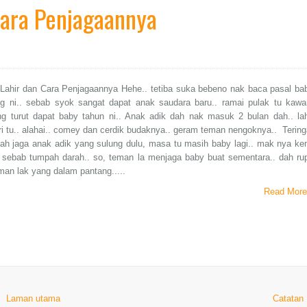
Cara Penjagaannya
 Lahir dan Cara Penjagaannya Hehe.. tetiba suka bebeno nak baca pasal ba
ng ni.. sebab syok sangat dapat anak saudara baru.. ramai pulak tu kawa
g turut dapat baby tahun ni.. Anak adik dah nak masuk 2 bulan dah.. lah
ri tu.. alahai.. comey dan cerdik budaknya.. geram teman nengoknya.. Tering
ah jaga anak adik yang sulung dulu, masa tu masih baby lagi.. mak nya ke
 sebab tumpah darah.. so, teman la menjaga baby buat sementara.. dah ru
an lak yang dalam pantang.....
Read More
Laman utama
Catatan